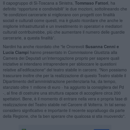
Il capogruppo di Sì-Toscana a Sinistra,
Tommaso Fattori
, ha
definito “opportune e condivisibili” le due mozioni, sottolineando che
“le condizioni carcerarie si migliorano con progetti con finalità
sociali e culturali come questi, ma è giusto ricordare che anche le
migliorie infrastrutturali e un investimento in operatori e mediatori
culturali contribuirebbe, più che aumentare il numero delle guardie
carcerarie, a questa finalità”.
Nardini ha anche ricordato che "le Onorevoli
Susanna Cenni e
Lucia Ciampi
hanno presentato in Commissione Giustizia alla
Camera dei Deputati un’interrogazione proprio per sapere quali
iniziative si intendano intraprendere per sbloccare le questioni
relative all’edificazione" del teatro stabile in carcere. "Non possiamo
trascurare inoltre che per la realizzazione di questo Teatro stabile il
Dipartimento dell’amministrazione penitenziaria ha, da tempo,
stanziato oltre 1 milione di euro - ha aggiunto la consigliera del Pd
-, al fine di costruire una struttura capace di accogliere circa 200
spettatori. Bene, è il momento di entrare nella vera e propria fase di
realizzazione del Teatro stabile nel Carcere di Volterra. In tal senso
considero significativo e importante il recente sopralluogo da parte
della Regione, che fa ben sperare che qualcosa si stia muovendo".