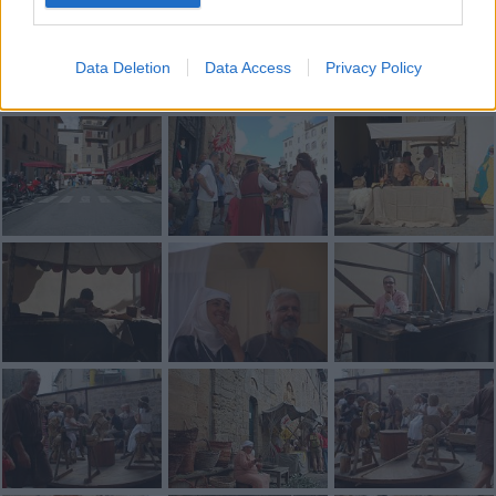
alle 20:00 direttamente nella tua casella di posta.
Basta cliccare
QUI
Data Deletion
Data Access
Privacy Policy
Fotogallery