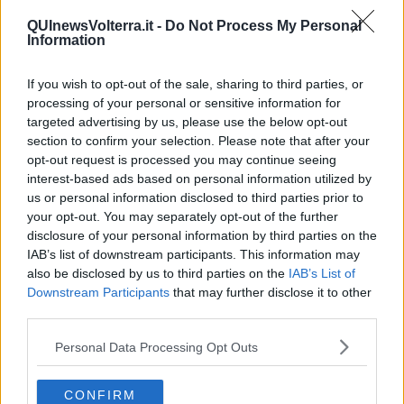
mestieri, i giullari, gli spettacoli di falconeria, il tiro con l’arco e con
la balestra negli accampamenti militari, i cortei, i musicisti erranti, i
QUInewsVolterra.it -
Do Not Process My Personal
Information
giochi di bandiere, i cantastorie, le novelle e i giochi per bambini, i
balli in piazza, fino a tarda sera, quando la
Piazza dei Priori sarà
illuminata dalle fiaccole
.
If you wish to opt-out of the sale, sharing to third parties, or
processing of your personal or sensitive information for
E domenica prossima si replica, sperando in un identico successo.
targeted advertising by us, please use the below opt-out
Ma il prossimo appuntamento, intanto, è per
martedì 18
con la
section to confirm your selection. Please note that after your
cena
Alla Taverna del Tonchio Satollo
, una serata all’insegna della
buona cucina e del divertimento, con
piatti tipici medievali e
opt-out request is processed you may continue seeing
spettacoli
nel bellissimo Parco di via Firenzuola sede del Gruppo
interest-based ads based on personal information utilized by
Storico Sbandieratori città di Volterra, da prenotare presso il
us or personal information disclosed to third parties prior to
Consorzio Turistico.
your opt-out. You may separately opt-out of the further
disclosure of your personal information by third parties on the
Alessandra Siotto
IAB’s list of downstream participants. This information may
© Riproduzione riservata
also be disclosed by us to third parties on the
IAB’s List of
Downstream Participants
that may further disclose it to other
third parties.
Personal Data Processing Opt Outs
Se vuoi leggere le notizie principali della Toscana iscriviti alla
Newsletter QUInews - ToscanaMedia.
Arriva gratis tutti i giorni
CONFIRM