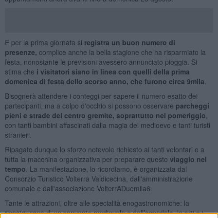
E per la prima giornata si
registra un buon numero di
presenze,
complice anche la bella stagione che ha risparmiato la
festa, nonostante le previsioni avessero annunciato pioggia. Si
stima che
i visitatori siano in linea con quelli della prima
domenica di festa dello scorso anno, che furono circa 9mila
.
Bisognerà attendere i conteggi per sapere il numero esatto dei
partecipanti, ma a colpo d'occhio si possono osservare
parcheggi
pieni e strade del centro gremite, soprattutto nel pomeriggio
,
con tanti bambini affascinati dalla magia del medioevo e tanti turisti
stranieri.
Ripagato dunque lo sforzo notevole richiesto ai tanti volontari e a
tutta la macchina organizzativa per preparare questo
viaggio nel
tempo
. La manifestazione, lo ricordiamo, è organizzata dal
Consorzio Turistico Volterra Valdicecina, dall'amministrazione
comunale e dall'associazione VolterrADuemila6.
Tante le attrazioni, oltre alle specialità enogastronomiche: la
ricostruzione di un convento medievale e dell’ospedale, le arti e i