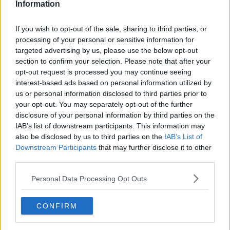
proseguita il giorno seguente con il posizionamento di geoblocchi e
Information
di tiranti, per poi cerare di alleggerire lo sperone, smontando una
parte delle mura pericolanti. Tentativi inutili perchè
il crollo fu
If you wish to opt-out of the sale, sharing to third parties, or
inevitabile
. Per fortuna
non rimase ferito nessuno,
ma i sassi e
processing of your personal or sensitive information for
la terra
distrussero la terrazza sopra l'ingresso del parcheggio
targeted advertising by us, please use the below opt-out
e raggiunsero anche i piani inferiori e la strada.
section to confirm your selection. Please note that after your
opt-out request is processed you may continue seeing
interest-based ads based on personal information utilized by
us or personal information disclosed to third parties prior to
I LAVORI.
Il giorno dopo, 4 marzo, arrivò a Volterra anche il
your opt-out. You may separately opt-out of the further
presidente della Regione Toscana
Enrico Rossi
: "Volterra sta sulla
disclosure of your personal information by third parties on the
Rocca,
vederla sfaldarsi getta un'ombra di forte
IAB’s list of downstream participants. This information may
preoccupazione"
. "La Regione Toscana non lascia sola Volterra -
also be disclosed by us to third parties on the
IAB’s List of
dichiarò - è disponibile fin da subito a stanziare
3 milioni euro
".
Downstream Participants
that may further disclose it to other
Terminata la fase di
monitoraggio
, iniziarono, in somma urgenza e
third parties.
mentre c'era aperto il cantiere di via Lungo le Mura,
i lavori per la
messa i sicurezza dello sperone in piazza Martiri della Libertà
.
Personal Data Processing Opt Outs
Si è provveduto alla rimozione di tutti i detriti e dei geoblocchi e al
disgaggio delle ultime porzioni di mura pericolanti, oltre a realizzare
una
paratia di protezione
in acciaio sotto lo sperone crollato,
CONFIRM
nell'area di accesso al parcheggio.
La strada e il parcheggio sono stati riaperti venerdì 11 aprile
,