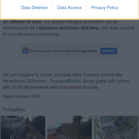
con un brindisi informale al quale hanno partecipato anche
Data Deletion
Data Access
Privacy Policy
numerosi cittadini.
Interventi di messa in sicurezza
per i quali è stato
speso circa
un milione di euro
, ma adesso bisogna procedere con la
ricostruzione ed il
ripristino definitivo dell'area,
che resta ancora
in una situazione provvisoria.
Se vuoi leggere le notizie principali della Toscana iscriviti alla
Newsletter QUInews - ToscanaMedia.
Arriva gratis tutti i giorni
alle 20:00 direttamente nella tua casella di posta.
Basta cliccare
QUI
Fotogallery