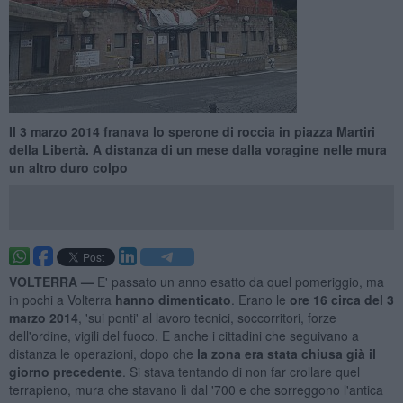
Il 3 marzo 2014 franava lo sperone di roccia in piazza Martiri
della Libertà. A distanza di un mese dalla voragine nelle mura
un altro duro colpo
VOLTERRA —
E' passato un anno esatto da quel pomeriggio, ma
in pochi a Volterra
hanno dimenticato
. Erano le
ore 16 circa del 3
marzo 2014
, 'sui ponti' al lavoro tecnici, soccorritori, forze
dell'ordine, vigili del fuoco. E anche i cittadini che seguivano a
distanza le operazioni, dopo che
la zona era stata chiusa già il
giorno precedente
. Si stava tentando di non far crollare quel
terrapieno, mura che stavano lì dal '700 e che sorreggono l'antica