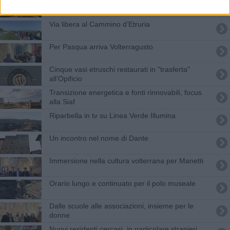
Un anello di 42 chilometri all'insegna del vino
Via libera al Cammino d’Etruria
Per Pasqua arriva Volterragusto
Cinque vasi etruschi restaurati in "trasferta"
all’Opificio
Transizione energetica e fonti rinnovabili, focus
alla Siaf
Riparbella in tv su Linea Verde Illumina
Un incontro nel nome di Dante
Immersione nella cultura volterrana per Manetti
Orario lungo e continuato per il polo museale
Dalle scuole alle associazioni, insieme per le
donne
Nuovi residenti cercasi, in particolare stranieri