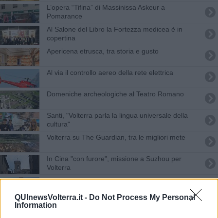
L’opera “Tifina” di Massinissa Askeur a
Pomarance
Al Salone del Libro la Fortezza medicea è in
copertina
Apericena etrusca, tra storia e gusto
Al via il controllo aereo della rete elettrica
Domeniche archeologiche al Teatro Romano
Santi, "Volterra parla la lingua universale della
cultura"
Volterra su The Guardian, tra le migliori mete
In Cina "con furore", missione a Suzhou per
Volterra
Da Volterra alla Cina, al top le eccellenze locali
QUInewsVolterra.it -
Do Not Process My Personal
Via Francigena, la proposta di un nuovo itinerario
Information