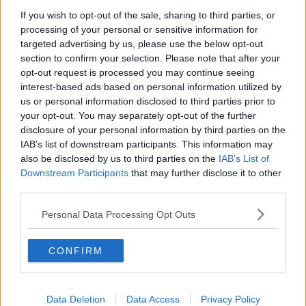
A Volterra il segretario generale dell'Onu
If you wish to opt-out of the sale, sharing to third parties, or
processing of your personal or sensitive information for
Strade e vie di Volterra nell'arte di Santarsiero
targeted advertising by us, please use the below opt-out
section to confirm your selection. Please note that after your
Una "libellula" per Volterra, comune sostenibile
opt-out request is processed you may continue seeing
interest-based ads based on personal information utilized by
Al via la Festa dell'arte dei sapori
us or personal information disclosed to third parties prior to
your opt-out. You may separately opt-out of the further
Il nono premio Jarro Giovani allo chef della tv
disclosure of your personal information by third parties on the
IAB’s list of downstream participants. This information may
Mura, "Nel monitoraggio anche quelle etrusche"
also be disclosed by us to third parties on the
IAB’s List of
Downstream Participants
that may further disclose it to other
third parties.
Comuni montani, Volterra fa ricorso al Tar
Personal Data Processing Opt Outs
Le mura etrusche tra storia e foto di Dainelli
Alla scoperta di Pomarance tra gusto e cultura
CONFIRM
Lutto per uno storico fotografo
Data Deletion
Data Access
Privacy Policy