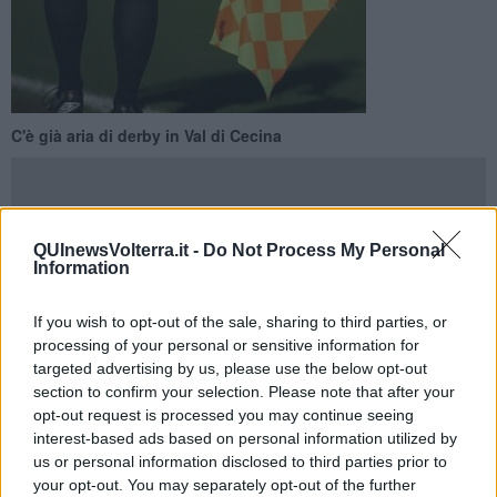
C'è già aria di derby in Val di Cecina
QUInewsVolterra.it -
Do Not Process My Personal
Information
POMARANCE —
E' iniziata lunedì 18, agli ordini del nuovo mister
Claudio Ballerini e del suo secondo Giovanmario Cerri, la
preparazione della
ACD Geotermica
presso il campo sportivo
If you wish to opt-out of the sale, sharing to third parties, or
comunale "Mario Di Bisceglia" di Serrazzano, nel Comune di
processing of your personal or sensitive information for
Pomarance, in vista della prossima stagione in cui la squadra della
targeted advertising by us, please use the below opt-out
Val di Cecina
tornerà in Promozione dopo ben 60 anni
.
section to confirm your selection. Please note that after your
Dopo le prime amichevoli, il primo impegno ufficiale sarà la
Coppa
opt-out request is processed you may continue seeing
Italia di Promozione
con la Geotermica che è stata inserita nel
interest-based ads based on personal information utilized by
mini-girone a tre insieme ad
Alabastri Volterra
e Castebadie che
us or personal information disclosed to third parties prior to
esordiranno
domenica 7 settembre allo stadio Le Ripaie
nella
your opt-out. You may separately opt-out of the further