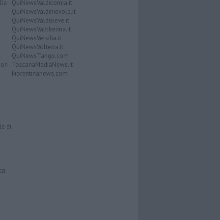
lla
QuiNewsValdicornia.it
QuiNewsValdinievole.it
QuiNewsValdisieve.it
QuiNewsValtiberina.it
QuiNewsVersilia.it
QuiNewsVolterra.it
QuiNewsTango.com
Don
ToscanaMediaNews.it
Fiorentinanews.com
le di
zzi