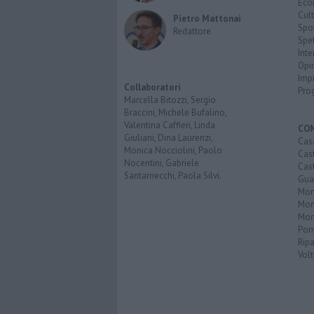
Eco
Cult
Pietro Mattonai
Spo
Redattore
Spet
Inte
Opi
Imp
Collaboratori
Pro
Marcella Bitozzi, Sergio
Braccini, Michele Bufalino,
Valentina Caffieri, Linda
CO
Giuliani, Dina Laurenzi,
Cas
Monica Nocciolini, Paolo
Cas
Nocentini, Gabriele
Cas
Santarnecchi, Paola Silvi.
Guar
Mont
Mon
Mon
Pom
Ripa
Volt