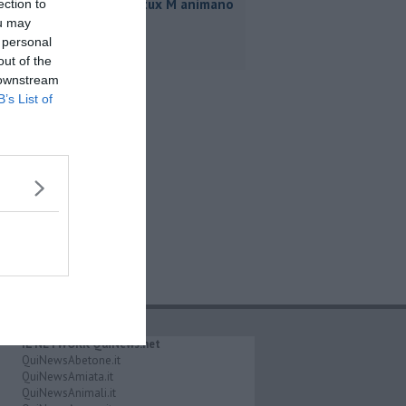
Rea e Martux M animano
ection to
il Grey Cat
ou may
 personal
out of the
 downstream
B’s List of
IL NETWORK QuiNews.net
QuiNewsAbetone.it
QuiNewsAmiata.it
QuiNewsAnimali.it