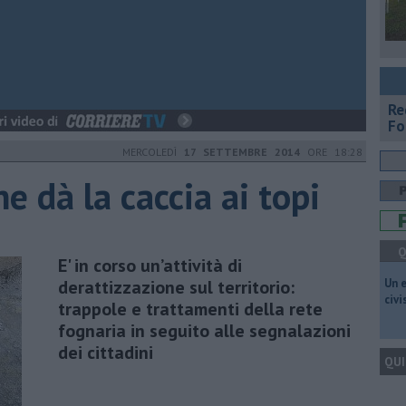
Re
Fo
MERCOLEDÌ
17 SETTEMBRE 2014
ORE 18:28
e dà la caccia ai topi
Q
E' in corso un’attività di
derattizzazione sul territorio:
​Un 
civ
trappole e trattamenti della rete
fognaria in seguito alle segnalazioni
dei cittadini
QUI