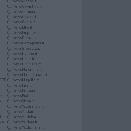
QuiNewsArezzo.it
QuiNewsCasentino.it
QuiNewsCecina.it
QuiNewsChianti.it
QuiNewsCuoio.it
QuiNewsElba.it
QuiNewsEmpolese.it
i
QuiNewsFirenze.it
QuiNewsGarfagnana.it
QuiNewsGrosseto.it
QuiNewsLivorno.it
QuiNewsLucca.it
QuiNewsLunigiana.it
QuiNewsMaremma.it
QuiNewsMassaCarrara.it
ATTE
QuiNewsMugello.it
QuiNewsPisa.it
QuiNewsPistoia.it
nari
QuiNewsPrato.it
a
QuiNewsSiena.it
QuiNewsValbisenzio.it
QuiNewsValdarno.it
i
QuiNewsValdelsa.it
o e
QuiNewsValdera.it
QuiNewsValdichiana.it