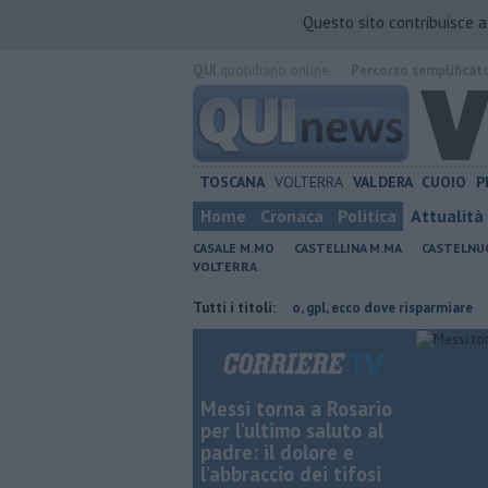
Questo sito contribuisce 
QUI
quotidiano online.
Percorso semplificat
TOSCANA
VOLTERRA
VALDERA
CUOIO
P
Home
Cronaca
Politica
Attualità
CASALE M.MO
CASTELLINA M.MA
CASTELNU
VOLTERRA
n provincia di Pisa
​Benzina, gasolio, gpl, ecco dove risparmiare
Tutti i titoli:
Art
Messi torna a Rosario
per l’ultimo saluto al
padre: il dolore e
l’abbraccio dei tifosi