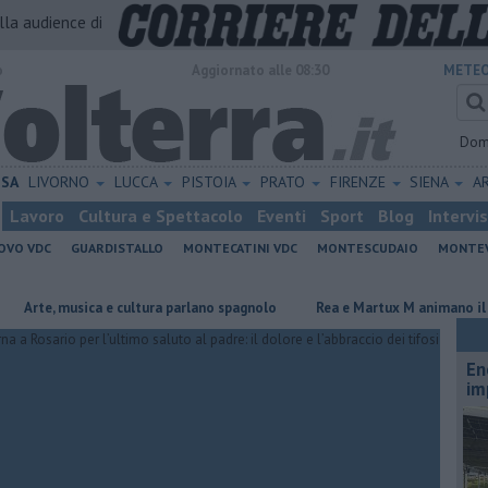
alla audience di
o
Aggiornato alle 08:30
METEO
Dom
ISA
LIVORNO
LUCCA
PISTOIA
PRATO
FIRENZE
SIENA
A
Lavoro
Cultura e Spettacolo
Eventi
Sport
Blog
Intervi
OVO VDC
GUARDISTALLO
MONTECATINI VDC
MONTESCUDAIO
MONTE
e, musica e cultura parlano spagnolo
Rea e Martux M animano il Grey C
En
im