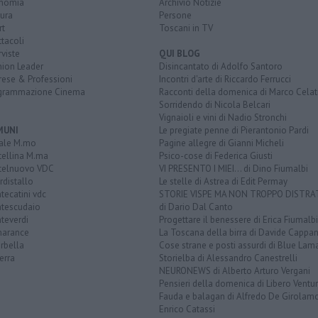
nomia
Archivio Notizie
ura
Persone
rt
Toscani in TV
tacoli
rviste
QUI BLOG
nion Leader
Disincantato di Adolfo Santoro
rese & Professioni
Incontri d'arte di Riccardo Ferrucci
grammazione Cinema
Racconti della domenica di Marco Celat
Sorridendo di Nicola Belcari
Vignaioli e vini di Nadio Stronchi
MUNI
Le pregiate penne di Pierantonio Pardi
ale M.mo
Pagine allegre di Gianni Micheli
tellina M.ma
Psico-cose di Federica Giusti
telnuovo VDC
VI PRESENTO I MIEI... di Dino Fiumalbi
distallo
Le stelle di Astrea di Edit Permay
ecatini vdc
STORIE VISPE MA NON TROPPO DISTR
tescudaio
di Dario Dal Canto
teverdi
Progettare il benessere di Erica Fiumalbi
arance
La Toscana della birra di Davide Cappan
rbella
Cose strane e posti assurdi di Blue Lam
erra
Storielba di Alessandro Canestrelli
NEURONEWS di Alberto Arturo Vergani
Pensieri della domenica di Libero Ventur
Fauda e balagan di Alfredo De Girolam
Enrico Catassi