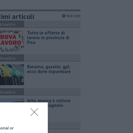
imi articoli
Vedi tutti
ttualità
​Tutte le offerte di
lavoro in provincia di
Pisa
ttualità
​Benzina, gasolio, gpl,
ecco dove risparmiare
ttualità
Arte, musica e cultura
parlano spagnolo
ttualità
sonal or