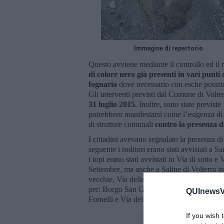
Immagine di repertorio
Questo avviene mediante il controllo ed il ri
di colore nero già presenti in vari punti d
fognaria
dove necessario con esche posizio
Gli interventi previsti dal Comune di Volt
31 luglio 2015
. Inoltre, sono state previste
potrebbero manifestarsi come l’esigenza di do
di strutture comunali
contro la presenza di
I cittadini avevano segnalato la presenza di 
seguente i roditori erano stati avvistati a S
i topi erano stati avvistati in Via di sotto
Settembre, ma anche a Saline di Volterra i
vecchie, Via della Stazione, Via del Mulin
per: Borgo San Giusto, Piazzale XXV Aprile
QUInewsVo
Fornelli e Via della Pietraia. Infine, il 15 
If you wish 