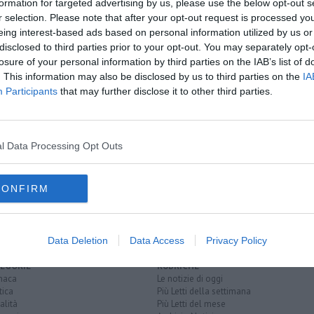
formation for targeted advertising by us, please use the below opt-out s
r selection. Please note that after your opt-out request is processed y
eing interest-based ads based on personal information utilized by us or
disclosed to third parties prior to your opt-out. You may separately opt-
oscana iscriviti alla
Newsletter QUInews - ToscanaMedia.
losure of your personal information by third parties on the IAB’s list of
amente nella tua casella di posta.
. This information may also be disclosed by us to third parties on the
IA
Participants
that may further disclose it to other third parties.
l Data Processing Opt Outs
ropodi
roditore
trento
trieste
moie
leccio
lino
CONFIRM
Data Deletion
Data Access
Privacy Policy
EGORIE
RUBRICHE
naca
Le notizie di oggi
tica
Più Letti della settimana
alità
Più Letti del mese