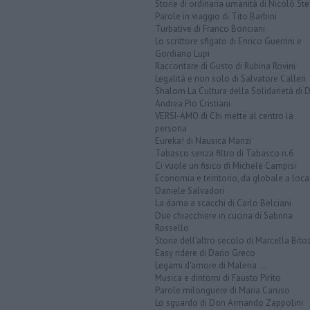
Storie di ordinaria umanità di Nicolò Ste
Parole in viaggio di Tito Barbini
Turbative di Franco Bonciani
Lo scrittore sfigato di Enrico Guerrini e
Gordiano Lupi
Raccontare di Gusto di Rubina Rovini
Legalità e non solo di Salvatore Calleri
Shalom La Cultura della Solidarietà di 
Andrea Pio Cristiani
VERSI-AMO di Chi mette al centro la
persona
Eureka! di Nausica Manzi
Tabasco senza filtro di Tabasco n.6
Ci vuole un fisico di Michele Campisi
Economia e territorio, da globale a loca
Daniele Salvadori
La dama a scacchi di Carlo Belciani
Due chiacchiere in cucina di Sabrina
Rossello
Storie dell'altro secolo di Marcella Bito
Easy ridere di Dario Greco
Legami d'amore di Malena ...
Musica e dintorni di Fausto Pirìto
Parole milonguere di Maria Caruso
Lo sguardo di Don Armando Zappolini