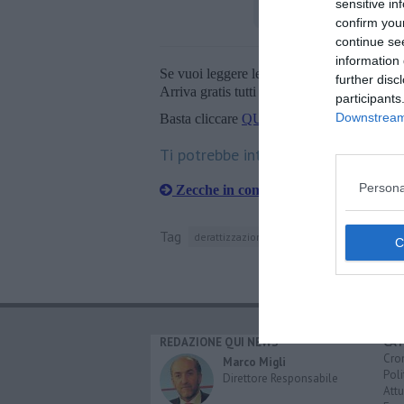
sensitive in
confirm you
continue se
information 
Se vuoi leggere le notizie principali della T
further disc
Arriva gratis tutti i giorni alle 20:00 dirett
participants
Downstream 
Basta cliccare
QUI
Ti potrebbe interessare anche:
Persona
Zecche in commissariato
Tag
derattizzazione
volterra
caditoie
art
REDAZIONE QUI NEWS
CAT
Cro
Marco Migli
Poli
Direttore Responsabile
Attu