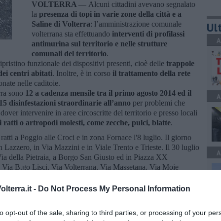
VOLTERRA —
Alcuni cittadini avevano segnalato
la
presenza di topi in varie zone della città e a
Saline di Volterra
: l’amministrazione comunale
Ult
volterrana sta effettuando
interventi di profilassi
A
antimurina sul territorio e nelle strutture
comunali del territorio
.
pristino funzionale dei dispositivi presenti, cioè delle
trappole
ei centri abitati
. Inoltre, è in corso
il trattamento della rete
nate nelle caditoie.
erra sono
12 a cadenza mensile tra il primo agosto 2014 ed il
A
15 disinfestazioni straordinarie all’anno
per problemi che
ver intervenire in aree circoscritte del territorio e presso locali
 ratti o artropodi molesti, come zecche, pulci, blatte
.
ratti a Poggio alle Croci e in zona Fornace l'8 luglio. Il giorno
an Lazzero, in Via Mazzini e in Viale Trento e Trieste. Il 30 luglio
A
 e Via della Pietraia, a Borgo San Giusto ed in Piazza XX
n Via B.go Lisci, Via Volterrana, Via Massetana, Via Moie
o e via Mazzolari. Nuove segnalazioni giungevano il 4 settembre
, Via del Partigiano, Via dei Lecceti, Via San Lino, Piazza dei
lterra.it -
Do Not Process My Personal Information
settembre si segnalavano ratti nella zona Sant'Alessandro.
A
to opt-out of the sale, sharing to third parties, or processing of your per