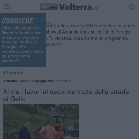
L'ira della sorella di
Meredih Kercher per
lo show di Amanda
Knox sul delitto di
Perugia: «Fu
violenza, cosa c'entra
un programma
comico?»
Indietro
,
Sabato
ore 08:15
Attualità
09 Maggio 2026
Al via i lavori al secondo tratto della strada
di Gello