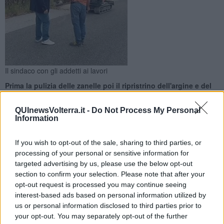
Il sindaco con gli addetti ai lavori
Prima la pulizia delle zanelle poi il ripristrino dell'argine e del
manto fino alla zona della frana. Il sindaco, "un po' alla volta
facciamo tutto"
QUInewsVolterra.it -
Do Not Process My Personal
Information
If you wish to opt-out of the sale, sharing to third parties, or
processing of your personal or sensitive information for
targeted advertising by us, please use the below opt-out
MONTECATINI VALDICECINA —
Sono partiti i lavori nel
section to confirm your selection. Please note that after your
secondo tratto della strada comunale di Gello
. "Abbiamo
opt-out request is processed you may continue seeing
iniziato proprio - ha specificato il sindaco di Montecatini Val di
interest-based ads based on personal information utilized by
Cecina
Francesco Auriemma
- dall’intersezione con la SS 68,
us or personal information disclosed to third parties prior to
dove è già in corso la pulizia accurata delle zanelle".
your opt-out. You may separately opt-out of the further
Ma il cantiere non si ferma qui. Perché il progetto di riqualificazione