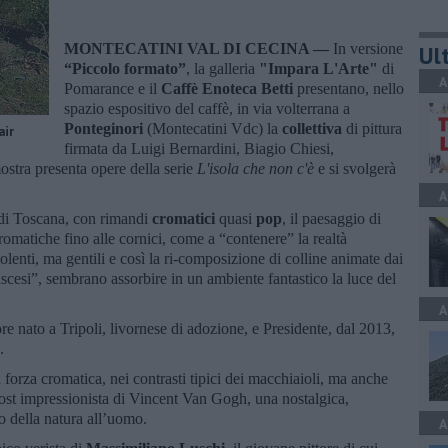
MONTECATINI VAL DI CECINA —
In versione
Ult
“Piccolo formato”
, la galleria
"Impara L'Arte"
di
A
Pomarance e il
Caffè Enoteca Betti
presentano, nello
spazio espositivo del caffè, in via volterrana a
Ponteginori
(Montecatini Vdc) la
collettiva
di pittura
air
firmata da Luigi Bernardini, Biagio Chiesi,
ostra presenta opere della serie
L'isola che non c'è
e si svolgerà
A
a di Toscana, con rimandi
cromatici
quasi
pop
, il paesaggio di
omatiche fino alle cornici, come a “contenere” la realtà
iolenti, ma gentili e così la ri-composizione di colline animate dai
ascesi”, sembrano assorbire in un ambiente fantastico la luce del
A
tore nato a Tripoli, livornese di adozione, e Presidente, dal 2013,
.
 forza cromatica, nei contrasti tipici dei macchiaioli, ma anche
 post impressionista di Vincent Van Gogh, una nostalgica,
 della natura all’uomo.
A