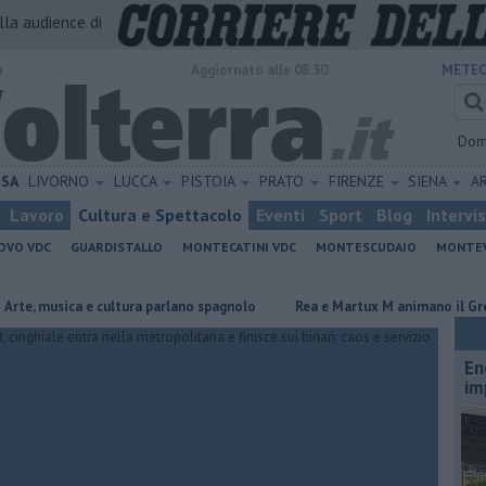
alla audience di
o
Aggiornato alle 08:30
METEO
Dom
ISA
LIVORNO
LUCCA
PISTOIA
PRATO
FIRENZE
SIENA
A
Lavoro
Cultura e Spettacolo
Eventi
Sport
Blog
Intervi
OVO VDC
GUARDISTALLO
MONTECATINI VDC
MONTESCUDAIO
MONTE
usica e cultura parlano spagnolo
Rea e Martux M animano il Grey Cat
En
im