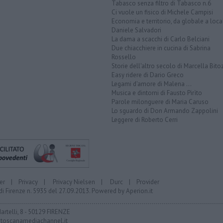
Tabasco senza filtro di Tabasco n.6
Ci vuole un fisico di Michele Campisi
Economia e territorio, da globale a loca
Daniele Salvadori
La dama a scacchi di Carlo Belciani
Due chiacchiere in cucina di Sabrina
Rossello
Storie dell'altro secolo di Marcella Bito
Easy ridere di Dario Greco
Legami d'amore di Malena ...
Musica e dintorni di Fausto Pirìto
Parole milonguere di Maria Caruso
Lo sguardo di Don Armando Zappolini
Leggere di Roberto Cerri
er
|
Privacy
|
Privacy Nielsen
|
Durc
|
Provider
di Firenze n. 5935 del 27.09.2013. Powered by
Aperion.it
Martelli, 8 - 50129 FIRENZE
toscanamediachannel.it