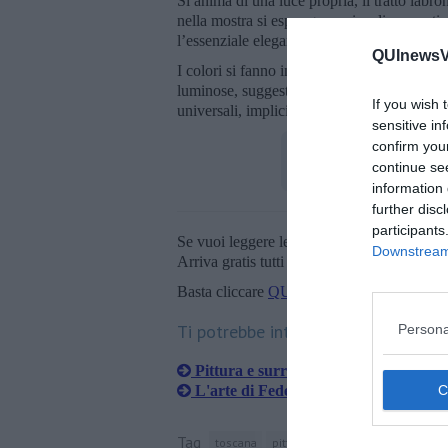
Si anima di una luce propria, il tratto labro
nella mostra si espongono piccoli spaccati 
l’essenziale eleganza e la forza narrativo-
QUInewsVo
I colori si fanno innaturali, a cominciare dal
luminose, suggestionate dagli spledidi sco
If you wish 
universali, implicitamente simboliche.
sensitive in
confirm you
continue se
information 
further disc
participants
Se vuoi leggere le notizie principali della T
Downstream 
Arriva gratis tutti i giorni alle 20:00 dirett
Basta cliccare
QUI
Ti potrebbe interessare anche:
Persona
Pittura e surrealismo tra i soffioni
L'arte di Fedeli conquista il pubblico
Tag
toscana
pittura
montecatini val di ceci