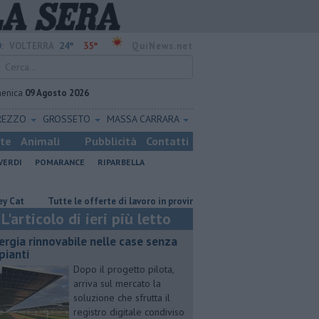
24°
35°
:
VOLTERRA
QuiNews.net
enica
09 Agosto 2026
REZZO
GROSSETO
MASSA CARRARA
ste
Animali
Pubblicità
Contatti
VERDI
POMARANCE
RIPARBELLA
​Tutte le offerte di lavoro in provincia di Pisa
​Benzina, gasolio, gpl,
L'articolo di ieri più letto
ergia rinnovabile nelle case senza
pianti
Dopo il progetto pilota,
arriva sul mercato la
soluzione che sfrutta il
registro digitale condiviso