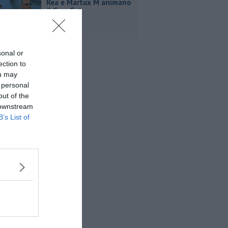
Rea e Martux M animano
il Grey Cat
sonal or
ection to
ou may
 personal
out of the
 downstream
B’s List of