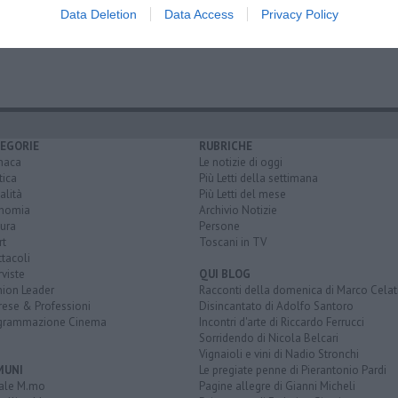
Data Deletion
Data Access
Privacy Policy
e forte
macchiaioli
post-impressionista
vincent van gogh
EGORIE
RUBRICHE
naca
Le notizie di oggi
tica
Più Letti della settimana
alità
Più Letti del mese
nomia
Archivio Notizie
ura
Persone
rt
Toscani in TV
tacoli
rviste
QUI BLOG
nion Leader
Racconti della domenica di Marco Celat
rese & Professioni
Disincantato di Adolfo Santoro
grammazione Cinema
Incontri d'arte di Riccardo Ferrucci
Sorridendo di Nicola Belcari
Vignaioli e vini di Nadio Stronchi
MUNI
Le pregiate penne di Pierantonio Pardi
ale M.mo
Pagine allegre di Gianni Micheli