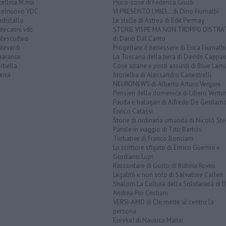
tellina M.ma
Psico-cose di Federica Giusti
telnuovo VDC
VI PRESENTO I MIEI... di Dino Fiumalbi
distallo
Le stelle di Astrea di Edit Permay
ecatini vdc
STORIE VISPE MA NON TROPPO DISTR
tescudaio
di Dario Dal Canto
teverdi
Progettare il benessere di Erica Fiumalbi
arance
La Toscana della birra di Davide Cappan
rbella
Cose strane e posti assurdi di Blue Lam
erra
Storielba di Alessandro Canestrelli
NEURONEWS di Alberto Arturo Vergani
Pensieri della domenica di Libero Ventur
Fauda e balagan di Alfredo De Girolam
Enrico Catassi
Storie di ordinaria umanità di Nicolò Ste
Parole in viaggio di Tito Barbini
Turbative di Franco Bonciani
Lo scrittore sfigato di Enrico Guerrini e
Gordiano Lupi
Raccontare di Gusto di Rubina Rovini
Legalità e non solo di Salvatore Calleri
Shalom La Cultura della Solidarietà di 
Andrea Pio Cristiani
VERSI-AMO di Chi mette al centro la
persona
Eureka! di Nausica Manzi