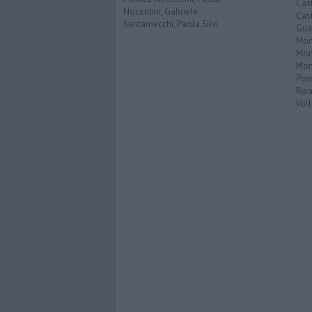
Cas
Nocentini, Gabriele
Cas
Santarnecchi, Paola Silvi.
Guar
Mont
Mon
Mon
Pom
Ripa
Volt