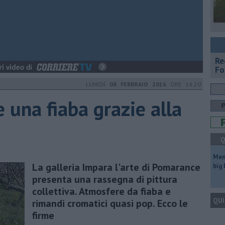
Re
Fo
LUNEDÌ
08 FEBBRAIO 2016
ORE 14:20
 una fiaba grazie alla
Q
Mem
La galleria Impara l'arte di Pomarance
big
presenta una rassegna di pittura
collettiva. Atmosfere da fiaba e
QUI
rimandi cromatici quasi pop. Ecco le
firme