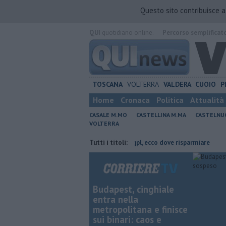
Questo sito contribuisce 
QUI
quotidiano online.
Percorso semplificat
TOSCANA
VOLTERRA
VALDERA
CUOIO
P
Home
Cronaca
Politica
Attualità
CASALE M.MO
CASTELLINA M.MA
CASTELNU
VOLTERRA
ovincia di Pisa
​Benzina, gasolio, gpl, ecco dove risparmiare
Tutti i titoli:
Arte, m
Budapest, cinghiale
entra nella
metropolitana e finisce
sui binari: caos e