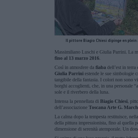
Il pittore Biagio Chiesi dipinge en plein 
Massimiliano Luschi e Giulia Parrini. La m
fino al 13 marzo 2016
.
Così in atmosfere da
fiaba
dell’est in terr
Giulia Parrini
estende le sue simbologie cr
tangibile della fantasia. I colori non sono v
borghi accoglienti, che, in una personale “
sole e il riverbero della luna.
Intensa la pennellata di
Biagio Chiesi
, pit
dell’associazione
Toscana Arte G. March
La calma dopo la tempesta restituisce, nella
della pittura impressionista, fino al quella
dimensione di serenità atemporale. Un dono