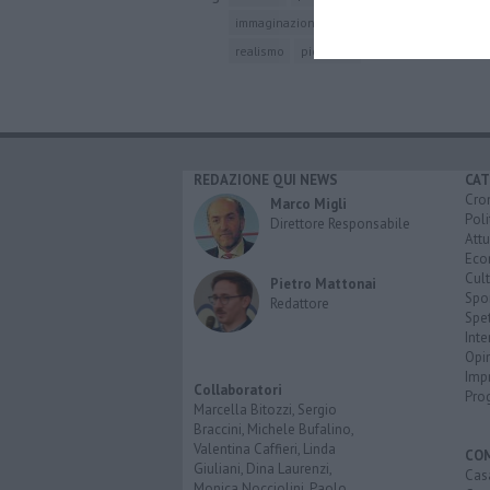
immaginazione
luna
tripoli
interazion
realismo
piombino
REDAZIONE QUI NEWS
CAT
Cro
Marco Migli
Poli
Direttore Responsabile
Attu
Eco
Cult
Pietro Mattonai
Spo
Redattore
Spet
Inte
Opi
Imp
Collaboratori
Pro
Marcella Bitozzi, Sergio
Braccini, Michele Bufalino,
Valentina Caffieri, Linda
CO
Giuliani, Dina Laurenzi,
Cas
Monica Nocciolini, Paolo