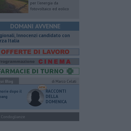
per l'energia da
fotovoltaico ed eolico
DOMANI AVVENNE
gionali, Innocenzi candidato con
rza Italia
ui Blog
di Marco Celati
RACCONTI
orie dopo il
DELLA
 bang
DOMENICA
Condoglianze