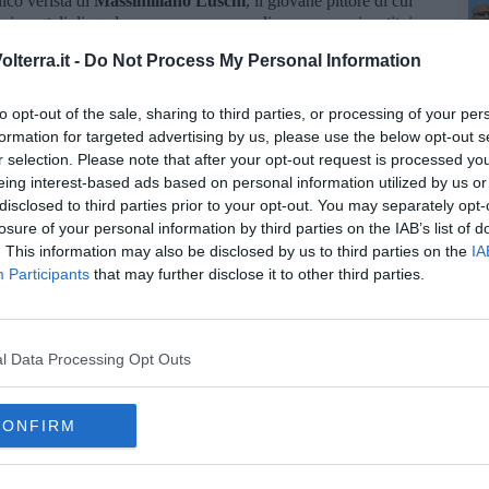
nico verista di
Massimiliano Luschi
, il giovane pittore di cui
orizzontali di quel mare maremmano e livornese a cui restituisce
poetica, che scava nella memoria.
lterra.it -
Do Not Process My Personal Information
 naturale, nello stile pittorico di
Luigi Bernardini
, le cui marine
rci piombinesi dominati dal mare, assumono connotazioni
to opt-out of the sale, sharing to third parties, or processing of your per
formation for targeted advertising by us, please use the below opt-out s
r selection. Please note that after your opt-out request is processed y
eing interest-based ads based on personal information utilized by us or
disclosed to third parties prior to your opt-out. You may separately opt-
losure of your personal information by third parties on the IAB’s list of
. This information may also be disclosed by us to third parties on the
IA
oscana iscriviti alla
Newsletter QUInews - ToscanaMedia.
Participants
that may further disclose it to other third parties.
amente nella tua casella di posta.
l Data Processing Opt Outs
CONFIRM
na
pomarance
fiaba
pop art
caffetteria
ponteginori
ascetismo