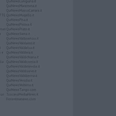
QuiNewsLunigiana.it
QuiNewsMaremma.it
QuiNewsMassaCarrara.it
ATTE
QuiNewsMugello.it
QuiNewsPisa.it
QuiNewsPistoia.it
nari
QuiNewsPrato.it
a
QuiNewsSiena.it
QuiNewsValbisenzio.it
QuiNewsValdarno.it
i
QuiNewsValdelsa.it
o e
QuiNewsValdera.it
QuiNewsValdichiana.it
lla
QuiNewsValdicornia.it
QuiNewsValdinievole.it
QuiNewsValdisieve.it
QuiNewsValtiberina.it
QuiNewsVersilia.it
QuiNewsVolterra.it
QuiNewsTango.com
Don
ToscanaMediaNews.it
Fiorentinanews.com