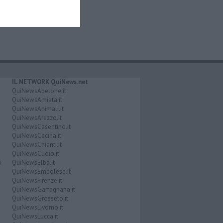
IL NETWORK QuiNews.net
QuiNewsAbetone.it
QuiNewsAmiata.it
QuiNewsAnimali.it
QuiNewsArezzo.it
QuiNewsCasentino.it
QuiNewsCecina.it
QuiNewsChianti.it
QuiNewsCuoio.it
i
QuiNewsElba.it
QuiNewsEmpolese.it
QuiNewsFirenze.it
QuiNewsGarfagnana.it
QuiNewsGrosseto.it
QuiNewsLivorno.it
QuiNewsLucca.it