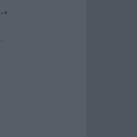
le di
zzi