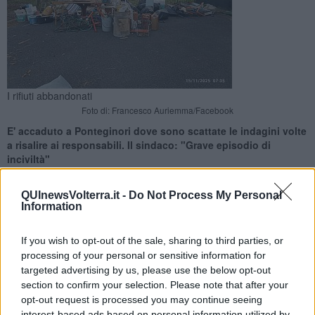
I rifiuti abbandonati
Foto di: Francesco Auriemma/Facebook
E' accaduto a Ponteginori dove sono scattate le indagini volte
a risalire ai responsabili. Il sindaco: "Grave episodio di
inciviltà"
QUInewsVolterra.it -
Do Not Process My Personal
Information
If you wish to opt-out of the sale, sharing to third parties, or
MONTECATINI VAL DI CECINA —
Un tavolo, sedie, secchi, varie
processing of your personal or sensitive information for
taniche ed altri rifiuti di vario genere gettati nell’area antistante il
targeted advertising by us, please use the below opt-out
campo da tennis. E' accaduto a Ponteginori dove sono scattate le
section to confirm your selection. Please note that after your
indagini volte a risalire al responsabile, o ai responsabili
opt-out request is processed you may continue seeing
dell'abbandono.
interest-based ads based on personal information utilized by