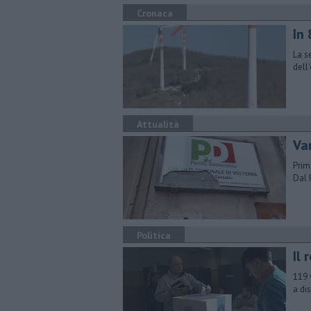
Cronaca
In 
La s
dell
Attualità
Va
Prim
Dal 
Politica
Il 
119 
a di