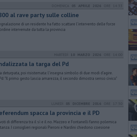
DOMENICA
05 APRILE 2026
ORE 14:33
800 al rave party sulle colline
egnalazione di un residente ha fatto scattare l'intervento delle forze
'ordine intervenute da tutta la provincia
MARTEDÌ
10 MARZO 2026
ORE 14:00
ndalizzata la targa del Pd
a deturpata, poi risistemata: l'insegna simbolo di due modi d'agire.
Pd: "Il primo gesto lascia amarezza, il secondo dimostra senso civico"
LUNEDÌ
05 DICEMBRE 2016
ORE 17:30
referendum spacca la provincia e il PD
voti di differenza tra il sì e il no. Mazzeo e Fontanelli fanno polemica
stanza. I consiglieri regionali Pieroni e Nardini chiedono coesione