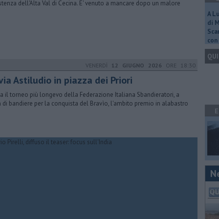
stenza dell'Alta Val di Cecina. E' venuto a mancare dopo un malore
A L
di 
Scar
con 
QUI
VENERDÌ
12 GIUGNO 2026
ORE 18:30
via Astiludio in piazza dei Priori
a il torneo più longevo della Federazione Italiana Sbandieratori, a
 di bandiere per la conquista del Bravìo, l'ambito premio in alabastro
E
N