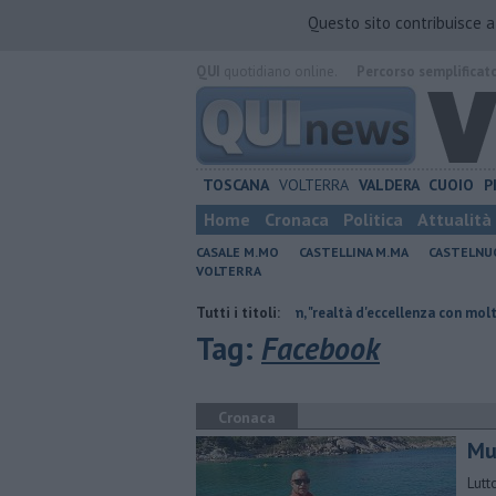
Questo sito contribuisce 
QUI
quotidiano online.
Percorso semplificat
TOSCANA
VOLTERRA
VALDERA
CUOIO
P
Home
Cronaca
Politica
Attualità
CASALE M.MO
CASTELLINA M.MA
CASTELNU
VOLTERRA
te non c'è più tempo"
Crm, "realtà d'eccellenza con molti servizi e 46 po
Tutti i titoli:
Tag:
Facebook
Cronaca
Mu
Lutt