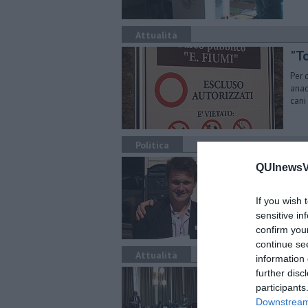
Attualità
"To
Per 
anac
cani
Politica
​“
QUInewsVo
Per 
ibri
If you wish 
sensitive in
confirm you
continue se
Attualità
information 
La
further disc
participants
Al t
Downstream 