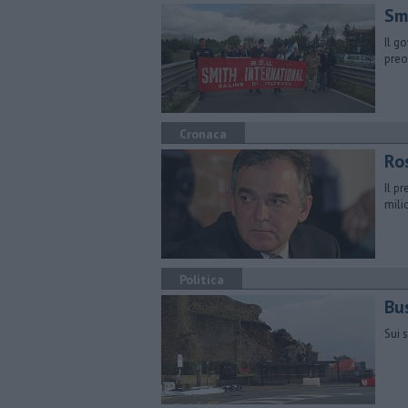
Smi
Il g
preo
Cronaca
Ros
Il p
mili
Politica
Bus
Sui 