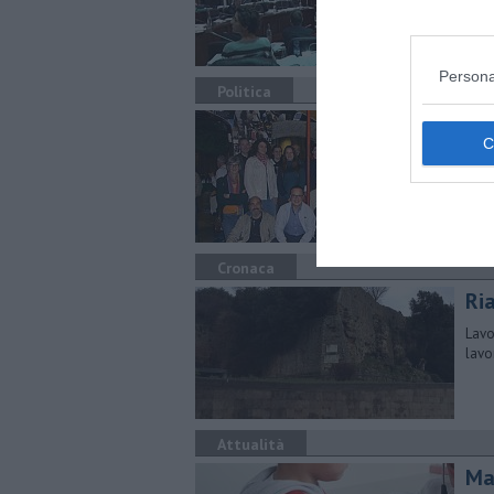
stat
Persona
Politica
Vol
pro
Per i
pres
vari
Cronaca
Ria
Lavor
lavo
Attualità
Ma