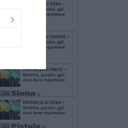
PROVINCIA DI SIENA — ​
Benzina, gasolio, gpl,
ecco dove risparmiare
PROVINCIA DI FIRENZE — ​
Benzina, gasolio, gpl,
ecco dove risparmiare
PROVINCIA DI PRATO — ​
Benzina, gasolio, gpl,
ecco dove risparmiare
PROVINCIA DI SIENA — ​
Benzina, gasolio, gpl,
ecco dove risparmiare