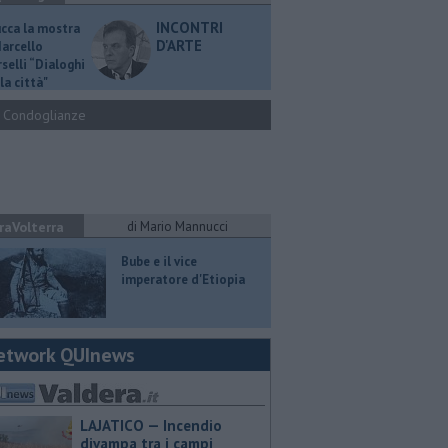
INCONTRI
ucca la mostra
D'ARTE
Marcello
selli “Dialoghi
la città"
Condoglianze
raVolterra
di Mario Mannucci
​Bube e il vice
imperatore d'Etiopia
etwork QUInews
LAJATICO — Incendio
divampa tra i campi