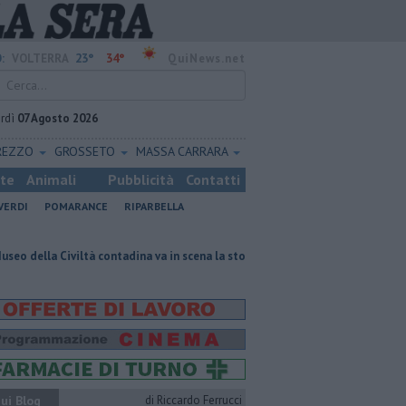
23°
34°
:
VOLTERRA
QuiNews.net
rdì
07 Agosto 2026
REZZO
GROSSETO
MASSA CARRARA
ste
Animali
Pubblicità
Contatti
VERDI
POMARANCE
RIPARBELLA
tà contadina va in scena la storia
Pacini, "siamo ai supplementari, per 
ui Blog
di Riccardo Ferrucci