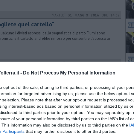
MARTEDÌ
31 MAGGIO 2016
ORE 14:32
gliete quel cartello"
qualcuno i divieti espressi dalla segnaletica di parco Fiumi sono
ronistici e il cartello andrebbe rimosso per consentire l'accesso ai
LUNEDÌ
04 AGOSTO 2014
ORE 16:10
Vogliamo le preferenze nel Toscanellum”
lterra.it -
Do Not Process My Personal Information
i Giovani del Nuovo Centro Destra la legge elettorale toscana è un
do: “Non lasciamole alla concessione di segreterie e segretari”
to opt-out of the sale, sharing to third parties, or processing of your per
formation for targeted advertising by us, please use the below opt-out s
r selection. Please note that after your opt-out request is processed y
eing interest-based ads based on personal information utilized by us or
DOMENICA
20 DICEMBRE 2015
ORE 13:35
disclosed to third parties prior to your opt-out. You may separately opt-
 riforma è legge, anche per le zone distretto
losure of your personal information by third parties on the IAB’s list of
. This information may also be disclosed by us to third parties on the
IA
ermine di una seduta fiume di cinque giorni del Consiglio regionale, è
Participants
that may further disclose it to other third parties.