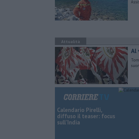
Assi
Attualità
Al 
Torn
suon
Calendario Pirelli,
diffuso il teaser: focus
sull'India