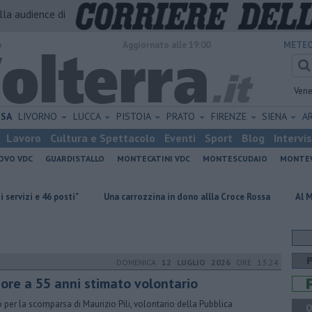
alla audience di
o
Aggiornato alle 19:00
METEO
Vene
ISA
LIVORNO
LUCCA
PISTOIA
PRATO
FIRENZE
SIENA
A
Lavoro
Cultura e Spettacolo
Eventi
Sport
Blog
Intervi
OVO VDC
GUARDISTALLO
MONTECATINI VDC
MONTESCUDAIO
MONTE
sti"
Una carrozzina in dono allla Croce Rossa
Al Museo della Civil
DOMENICA
12 LUGLIO 2026
ORE 13:24
ore a 55 anni stimato volontario
o per la scomparsa di Maurizio Pili, volontario della Pubblica
Q