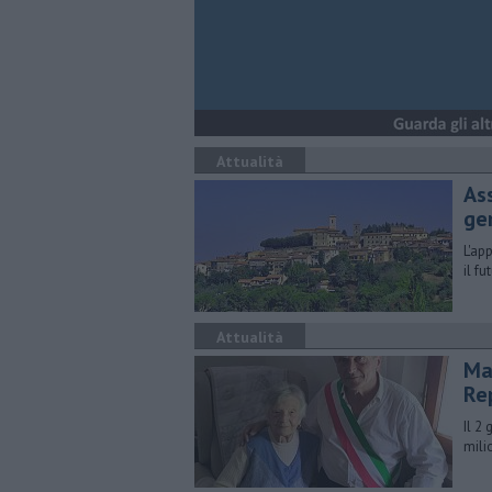
Attualità
As
ge
L'ap
il f
Attualità
Mar
Re
Il 2
mili