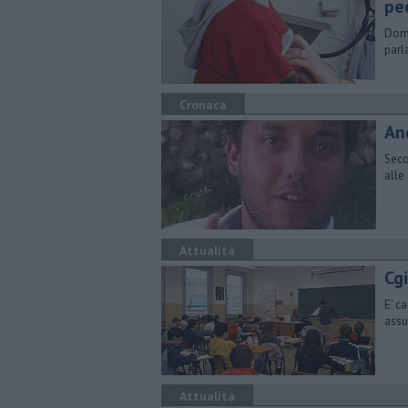
pe
Doma
parl
Cronaca
An
Seco
alle
Attualità
Cgi
E' c
assu
Attualità