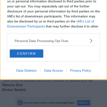
us or personal information disclosed to third parties prior to
"Il nostro Comune non ha mai pensato di esternalizzare questo
your opt-out. You may separately opt-out of the further
servizio, ma abbiamo sempre ritenuto fondamentale gestire
disclosure of your personal information by third parties on the
direttamente un servizio strategico e importante come quello del
IAB’s list of downstream participants. This information may
trasposto scolastico, che tra
also be disclosed by us to third parties on the
IAB’s List of
l'altro viene effettuato porta a porta in tutto il territorio comunale."
Downstream Participants
that may further disclose it to other
third parties.
Personal Data Processing Opt Outs
Presenti all'inaugurazione la Giunta al completo, con il sindaco
Sandro Cerri, il vicesindaco Alberto Fiorini, l'assessore Yuri Sarperi,
CONFIRM
il capogruppo di maggioranza Carlo Galeotti, il segretario
comunale Andrea Martelli e due degli autisti comunali Loreno
Maggi ed Antonio Dani.
Data Deletion
Data Access
Privacy Policy
I due nuovi scuolabus hanno poi ricevuto la benedizione dal
Parroco Don
Enrico Vanzini.