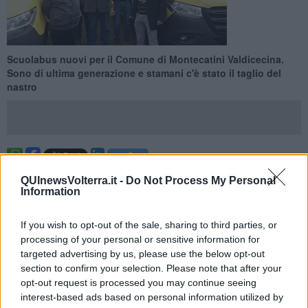
Scuolabus nuovi per il Comune di Montecatini Valdicecina.
Sono di ultima generazione e stamani c'è stato il taglio del
nastro
MONTECATINI VALDICECINA —
Questa mattina sono stati
QUInewsVolterra.it -
Do Not Process My Personal
inaugurati i due nuovi scuolabus recentemente acquistati
Information
dall'Amministrazione Comunale. Sono due mezzi da 32 + 2 posti, di
ultimissima generazione, da oggi operativi per il trasporto dei
If you wish to opt-out of the sale, sharing to third parties, or
ragazzi alle quattro scuole del territorio comunale.
processing of your personal or sensitive information for
"Un investimento importante, del costo complessivo di 150mila
targeted advertising by us, please use the below opt-out
euro, che va ad arricchire e rinnovare il parco scuolabus
section to confirm your selection. Please note that after your
comunale. Un rafforzamento del nostro servizio scolastico, al
opt-out request is processed you may continue seeing
quale l'Amministrazione ha sempre guardato con estrema
interest-based ads based on personal information utilized by
attenzione", ha detto il sindaco
Sandro Cerri.