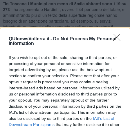
"In Toscana i Municipi con meno di 5mila abitanti sono 119 su
273
- ha argomentato Nardini -, ovvero il 44 per cento del totale, e
amministrando più di un terzo della superficie regionale hanno
bisogno di un’attenzione particolare, ad esempio, su servizi,
infrastrutture, incentivi alle economie locali per contrastare il
fenomeno dello spopolamento. A settembre scorso Anci Toscana
ha approvato un documento che raccoglie le misure contenute nel
QUInewsVolterra.it -
Do Not Process My Personal
Information
Manifesto di Gornate – Priorità dei Piccoli Comuni italiani
necessarie per dare vita a un
controesodo
; tra queste:
semplificazione delle regole contabili, ovvero meno burocrazia,
If you wish to opt-out of the sale, sharing to third parties, or
sblocco della legge sui piccoli Comuni, un fondo nazionale per gli
processing of your personal or sensitive information for
investimenti".
targeted advertising by us, please use the below opt-out
section to confirm your selection. Please note that after your
opt-out request is processed you may continue seeing
interest-based ads based on personal information utilized by
La Regione Toscana - ricorda ancora la consigliere Pd - in questi
us or personal information disclosed to third parties prior to
anni ha fatto molto per assicurare pari opportunità tra i territori su
your opt-out. You may separately opt-out of the further
servizi di
istruzione, salute e mobilità
. Ora chiediamo alla Giunta
disclosure of your personal information by third parties on the
di perseguire questo impegno sostenendo presso il Governo e il
IAB’s list of downstream participants. This information may
Parlamento le proposte fatte da Anci, e mettendo in campo ogni
also be disclosed by us to third parties on the
IAB’s List of
ulteriore iniziativa utile a contrastare lo spopolamento delle aree
Downstream Participants
that may further disclose it to other
marginali, garantire un adeguato livello di servizi, supportare le