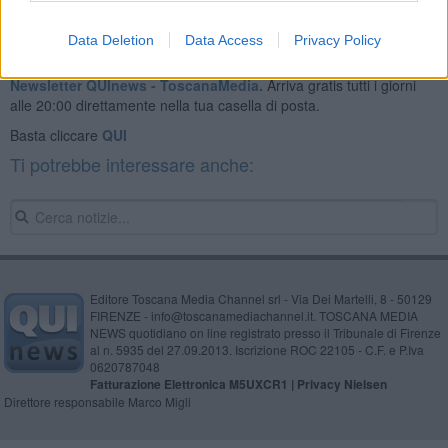
Data Deletion
Data Access
Privacy Policy
Se vuoi leggere le notizie principali della Toscana iscriviti alla
Newsletter QUInews - ToscanaMedia.
Arriva gratis tutti i giorni
alle 20:00 direttamente nella tua casella di posta.
Basta cliccare
QUI
Ti potrebbe interessare anche:
Editore Toscana Media Channel srl - Via Dei Martelli, 8 - 50129
FIRENZE - info@toscanamediachannel.it. TOSCANA MEDIA
NEWS quotidiano on line registrato presso il Tribunale di Firenze
al n. 5935 del 27.09.2013. Iscrizione ROC 22105 - C.F. e P.Iva
0620787048
Fatturazione Elettronica M5UXCR1 |
Privacy Nielsen
Direttore responsabile Marco Migli