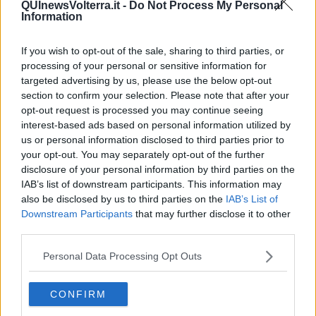
QUInewsVolterra.it -
Do Not Process My Personal
Information
If you wish to opt-out of the sale, sharing to third parties, or
processing of your personal or sensitive information for
Ecco l'elenco dei prezzi del carburante in provincia di Pisa.
Comune per comune gli impianti più economici dove fare
targeted advertising by us, please use the below opt-out
rifornimento.
section to confirm your selection. Please note that after your
opt-out request is processed you may continue seeing
interest-based ads based on personal information utilized by
us or personal information disclosed to third parties prior to
your opt-out. You may separately opt-out of the further
disclosure of your personal information by third parties on the
PROVINCIA DI PISA —
Questi i prezzi dei carburanti
rilevati al
IAB’s list of downstream participants. This information may
giorno 07 giugno 2025
dal
Ministero dello sviluppo economico
also be disclosed by us to third parties on the
IAB’s List of
Downstream Participants
that may further disclose it to other
third parties.
Personal Data Processing Opt Outs
CONFIRM