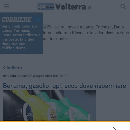
Sei ciclisti travolti a
Lanzo Torinese,
l’auto torna indietro e
li investe: la video
ricostruzione
dell'incidente
Indietro
,
Sabato
ore 09:15
Attualità
07 Giugno 2025
Benzina, gasolio, gpl, ecco dove risparmiare