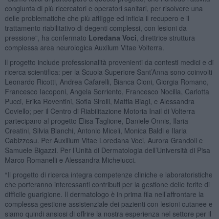
congiunta di più ricercatori e operatori sanitari, per risolvere una
delle problematiche che più affligge ed inficia il recupero e il
trattamento riabilitativo di degenti complessi, con lesioni da
pressione”, ha confermato
Loredana Voci
, direttrice struttura
complessa area neurologica Auxilum Vitae Volterra.
ll progetto include professionalità provenienti da contesti medici e di
ricerca scientifica: per la Scuola Superiore Sant’Anna sono coinvolti
Leonardo Ricotti, Andrea Cafarelli, Bianca Cioni, Giorgia Romano,
Francesco Iacoponi, Angela Sorriento, Francesco Nocilla, Carlotta
Pucci, Erika Roventini, Sofia Sirolli, Mattia Biagi, e Alessandra
Coviello; per il Centro di Riabilitazione Motoria Inail di Volterra
partecipano al progetto Elisa Taglione, Daniele Onnis, Ilaria
Creatini, Silvia Bianchi, Antonio Miceli, Monica Baldi e Ilaria
Cabizzosu. Per Auxilium Vitae Loredana Voci, Aurora Grandoli e
Samuele Bigazzi. Per l’Unità di Dermatologia dell’Università di Pisa
Marco Romanelli e Alessandra Michelucci.
“Il progetto di ricerca integra competenze cliniche e laboratoristiche
che porteranno interessanti contributi per la gestione delle ferite di
difficile guarigione. Il dermatologo è in prima fila nell’affrontare la
complessa gestione assistenziale dei pazienti con lesioni cutanee e
siamo quindi ansiosi di offrire la nostra esperienza nel settore per il