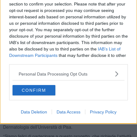
significativo.
section to confirm your selection. Please note that after your
opt-out request is processed you may continue seeing
“Woundè un progetto articolato e sfidante, caratterizzato da un
interest-based ads based on personal information utilized by
approccio fortemente interdisciplinare, che vuole rendere la cura
us or personal information disclosed to third parties prior to
delle ferite difficili più mirata e personalizzata, quindi più efficace. Ci
your opt-out. You may separately opt-out of the further
attendiamo di poter sviluppare strumenti diagnostici e terapeutici
disclosure of your personal information by third parties on the
innovativi e trasferibili nella pratica clinica” ha aggiunto
Elisa
IAB’s list of downstream participants. This information may
Taglione
, direttore sanitario del Centro di Riabilitazione Motoria
also be disclosed by us to third parties on the
IAB’s List of
Inail di Volterra.
Downstream Participants
that may further disclose it to other
Il meeting tecnico, che si è svolto presso l’
Istituto di BioRobotica
third parties.
della Scuola Sant’Anna, è stato l’occasione per tracciare i prossimi
obiettivo del progetto. Nell’ultimo anno e mezzo infatti, il
Personal Data Processing Opt Outs
Regenerative Technologies Lab dell’Istituto di BioRobotica ha
sviluppato e testato in laboratorio, con successo, alcune tecnologie
quali sistemi di
stimolazione ultrasonica ed elettromagnetica
,
CONFIRM
patch intelligenti
per terapie innovative, e sistemi di elaborazione
dati utilizzabili per una diagnostica avanzata e quantitativa. Nei
prossimi mesi, si punterà alla traslazione clinica di alcune di queste
Data Deletion
Data Access
Privacy Policy
tecnologie, grazie al personale del Centro di Riabilitazione Motoria
Inail di Volterra, di Auxilium Vitae Volterra e dell’Unità di
Dermatologia dell’Università di Pisa.
“Siamo felici di partecipare a questo progetto, che richiede l'attività