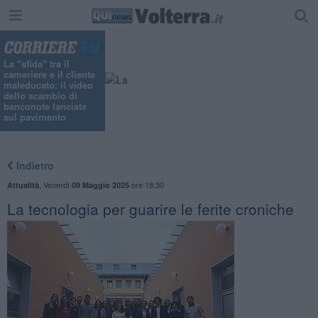
"
La "sfida" tra il
cameriere e il cliente
maleducato: il video
dello scambio di
banconote lanciate
sul pavimento
Indietro
,
Venerdì
ore 18:30
Attualità
09 Maggio 2025
La tecnologia per guarire le ferite croniche