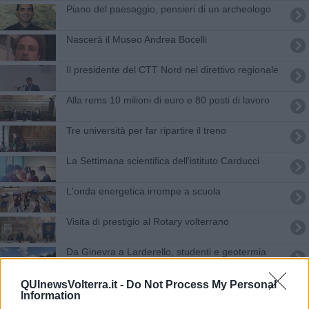
Piano del paesaggio, pensieri di un archeologo
Nascerà il Museo Andrea Bocelli
Il presidente del CTT Nord nel direttivo regionale
Alla rems 10 milioni di euro e 80 posti di lavoro
Tre università per far ripartire il treno
La Settimana scientifica dell'istituto Carducci
L'onda energetica irrompe a scuola
Visita di prestigio al Rotary volterrano
Da Ginevra a Larderello, studenti e geotermia
Il murale dei volterrani conquista Livorno
QUInewsVolterra.it -
Do Not Process My Personal
Information