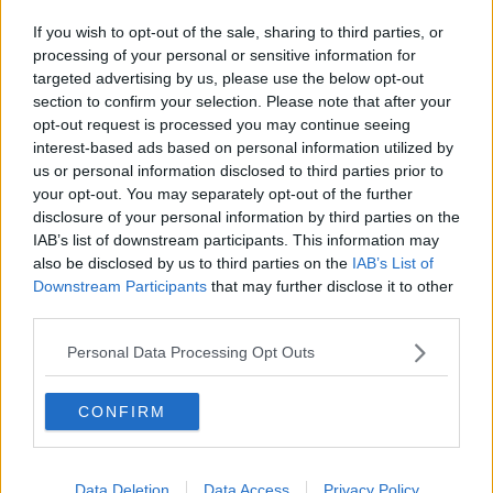
I ponti della provincia sorvegliati speciali
If you wish to opt-out of the sale, sharing to third parties, or
Università, tutte le gaffe delle matricole
processing of your personal or sensitive information for
targeted advertising by us, please use the below opt-out
section to confirm your selection. Please note that after your
Uno studio dell'Auxilium Vitae sui calciatori
presentato in Brasile
opt-out request is processed you may continue seeing
interest-based ads based on personal information utilized by
Un clochard sul Colle
us or personal information disclosed to third parties prior to
your opt-out. You may separately opt-out of the further
Il Teatro Romano ospita gli studenti
disclosure of your personal information by third parties on the
IAB’s list of downstream participants. This information may
Il liceo viaggia sull'onda della scienza
also be disclosed by us to third parties on the
IAB’s List of
Downstream Participants
that may further disclose it to other
Un patto per viabilità, sanità ed economia
third parties.
Hi-tech e artigianato, l’innovazione è per tutti
Personal Data Processing Opt Outs
Successo per la festa della robotica
CONFIRM
Ripristino terminato in località La Frana
Data Deletion
Data Access
Privacy Policy
"Spazio Volterra", rivive l'ex ospedale civico