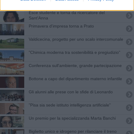
Esce studente e torna da ricercatore del
Sant'Anna
Primavera d'impresa torna a Prato
Valdicecina, progetto per uno scalo intercomunale
"Chimica moderna tra sostenibilità e pregiudizio"
Conferenza sull'ambiente, grande partecipazione
Bottone a capo del dipartimento materno infantile
Gli alunni alle prese con le sfide di Leonardo
"Pisa sia sede istituto intelligenza artificiale"
Un premio per la specializzanda Marta Banchi
Biglietto unico e idrogeno per rilanciare il treno