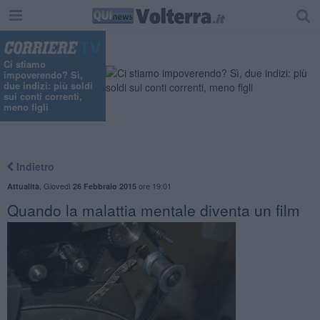
Ci stiamo
impoverendo? Sì,
due indizi: più soldi
sui conti correnti,
meno figli
Indietro
,
Giovedì
ore 19:01
Attualità
26 Febbraio 2015
Quando la malattia mentale diventa un film