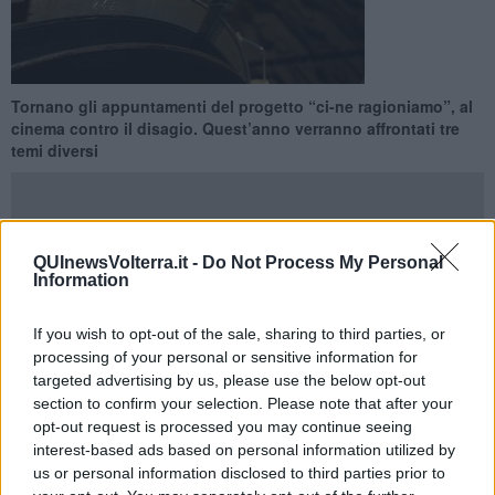
Tornano gli appuntamenti del progetto “ci-ne ragioniamo”, al
cinema contro il disagio. Quest’anno verranno affrontati tre
temi diversi
QUInewsVolterra.it -
Do Not Process My Personal
Information
VOLTERRA —
Riprende domani, 27 febbraio, nei laboratori di Villa
Giardino a Volterra l’attività di “
ci-ne ragioniamo
”, un modo per
riflettere, discutere e approfondire i temi della
malattia mentale
,
If you wish to opt-out of the sale, sharing to third parties, or
diversità ed handicap, partendo dall’esperienza, immediata e
processing of your personal or sensitive information for
gradevole, della
visione di un film
.
targeted advertising by us, please use the below opt-out
section to confirm your selection. Please note that after your
Il primo film in programma, “Stelle sulla terra”, del regista indiano
opt-out request is processed you may continue seeing
Aamir Khan, verrà proiettato
venerdì 27 alle ore 16,30
, e sarà
interest-based ads based on personal information utilized by
seguito, il
13 marzo alle 16,30
, da un ‘incontro con un
us or personal information disclosed to third parties prior to
rappresentante del gruppo della zona Alta Val di Cecina.