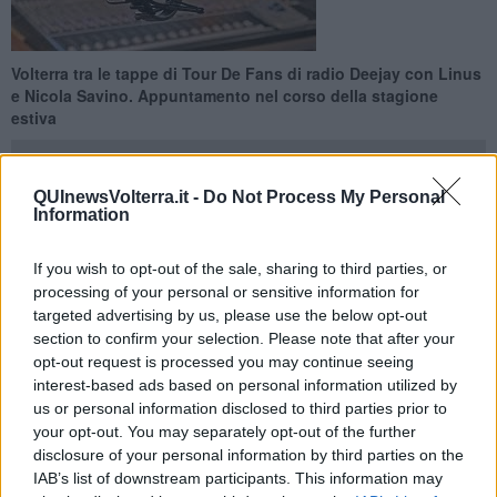
Volterra tra le tappe di Tour De Fans di radio Deejay con Linus
e Nicola Savino. Appuntamento nel corso della stagione
estiva
QUInewsVolterra.it -
Do Not Process My Personal
Information
VOLTERRA —
Volterra sarà una delle tappe del Tour De Fans, il
If you wish to opt-out of the sale, sharing to third parties, or
giro d’Italia in bicicletta che, dal 21 giugno, vedrà la squadra di
processing of your personal or sensitive information for
Deejay chiama Italia, capitanata da
Linus, Nicola Savino e
targeted advertising by us, please use the below opt-out
Matteo Curti,
trasmettere ogni giorno da un comune diverso.
section to confirm your selection. Please note that after your
“Abbiamo appreso la notizia - dichiara l’assessore al turismo del
opt-out request is processed you may continue seeing
comune di Volterra
Viola Luti
- con immenso piacere. Volterra è di
interest-based ads based on personal information utilized by
nuovo tappa di un importante evento, promosso da una delle radio
us or personal information disclosed to third parties prior to
più seguite, che mette la città al centro del panorama italiano.
your opt-out. You may separately opt-out of the further
Avremo, infatti, l’onore di avere sul nostro territorio Linus e Nicola
disclosure of your personal information by third parties on the
Savino per un giro d’Italia radiofonico. La scelta di Volterra non è
IAB’s list of downstream participants. This information may
casuale, ma dimostra la sempre maggiore attenzione e visibilità