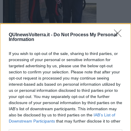
QUInewsVolterra.it -
Do Not Process My Personal
Nei guai un uomo di 36 anni che è stato perquisito dai
Information
carabinieri. Con sé aveva anche 200 semi ed era già agli
arresti domiciliari
If you wish to opt-out of the sale, sharing to third parties, or
processing of your personal or sensitive information for
targeted advertising by us, please use the below opt-out
section to confirm your selection. Please note that after your
opt-out request is processed you may continue seeing
interest-based ads based on personal information utilized by
RIPARBELLA —
I carabinieridi hanno arrestato, per evasione dai
us or personal information disclosed to third parties prior to
domiciliari, un uomo di 36 anni di nazionalità italiana.
your opt-out. You may separately opt-out of the further
A quanto si è appreso i militari di Riparbella hanno controllato
disclosure of your personal information by third parties on the
l’uomo, sottoponendolo a perquisizione domiciliare e personale.
IAB’s list of downstream participants. This information may
Hanno trovato poco più di 6 chili e mezzo di marijuana, 200 semi
also be disclosed by us to third parties on the
IAB’s List of
della stessa sostanza, una bilancia di precisione e 3.700 euro in
Downstream Participants
that may further disclose it to other
contanti.
third parties.