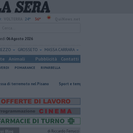
24°
36°
:
VOLTERRA
QuiNews.net
vedì
06 Agosto 2026
REZZO
GROSSETO
MASSA CARRARA
ste
Animali
Pubblicità
Contatti
VERDI
POMARANCE
RIPARBELLA
emoto nel Pisano
Sport e tempo libero, ecco le palestre a cielo aperto
ui Blog
di Riccardo Ferrucci