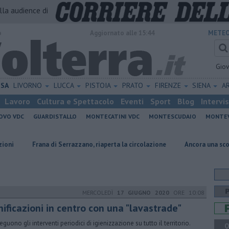
alla audience di
o
Aggiornato alle 15:44
METEO
Gio
ISA
LIVORNO
LUCCA
PISTOIA
PRATO
FIRENZE
SIENA
A
Lavoro
Cultura e Spettacolo
Eventi
Sport
Blog
Intervi
OVO VDC
GUARDISTALLO
MONTECATINI VDC
MONTESCUDAIO
MONTE
rana di Serrazzano, riaperta la circolazione
Ancora una scossa di terr
MERCOLEDÌ
17 GIUGNO 2020
ORE 10:08
ificazioni in centro con una "lavastrade"
guono gli interventi periodici di igienizzazione su tutto il territorio.
Q