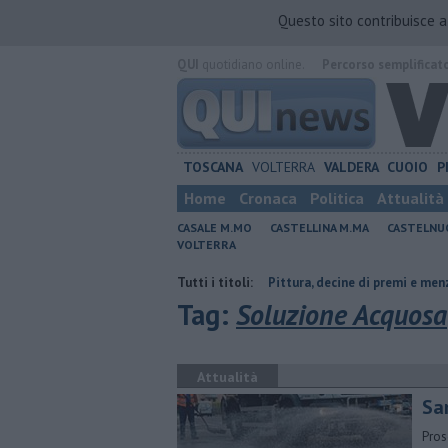
Questo sito contribuisce 
QUI
quotidiano online.
Percorso semplificat
TOSCANA
VOLTERRA
VALDERA
CUOIO
P
Home
Cronaca
Politica
Attualità
CASALE M.MO
CASTELLINA M.MA
CASTELNU
VOLTERRA
elo aperto
Estemporanea di Pittura, decine di premi e menzioni
Tutti i titoli:
F
Tag:
Soluzione Acquosa
Attualità
San
Prose