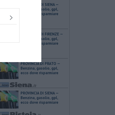
PROVINCIA DI SIENA — ​
Benzina, gasolio, gpl,
ecco dove risparmiare
PROVINCIA DI FIRENZE — ​
Benzina, gasolio, gpl,
ecco dove risparmiare
PROVINCIA DI PRATO — ​
Benzina, gasolio, gpl,
ecco dove risparmiare
PROVINCIA DI SIENA — ​
Benzina, gasolio, gpl,
ecco dove risparmiare