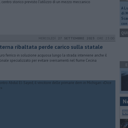
il centro storico previsto l'utilizzo di un mezzo meccanico
A L
di 
Scar
con 
QUI
MERCOLEDÌ
27 SETTEMBRE 2023
ORE 23:00
terna ribaltata perde carico sulla statale
uro ferrico in soluzione acquosa lungo la strada: interviene anche il
onale specializzato per evitare sversamenti nel fiume Cecina
E
N