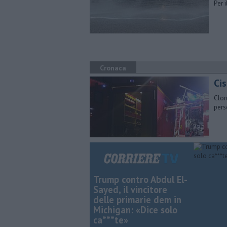
Per 
Cronaca
Cis
Clor
pers
Trump contro Abdul El-
Sayed, il vincitore
delle primarie dem in
Michigan: «Dice solo
ca***te»