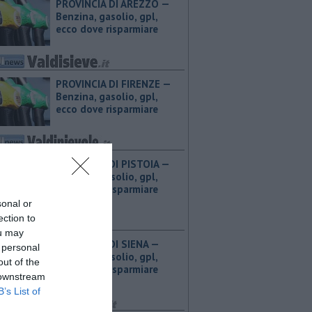
PROVINCIA DI AREZZO — ​
Benzina, gasolio, gpl,
ecco dove risparmiare
PROVINCIA DI FIRENZE — ​
Benzina, gasolio, gpl,
ecco dove risparmiare
PROVINCIA DI PISTOIA — ​
Benzina, gasolio, gpl,
ecco dove risparmiare
sonal or
ection to
ou may
PROVINCIA DI SIENA — ​
 personal
Benzina, gasolio, gpl,
out of the
ecco dove risparmiare
 downstream
B’s List of