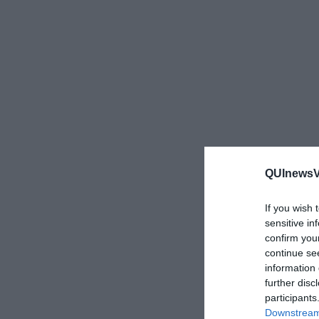
QUInewsVo
If you wish 
sensitive in
confirm you
continue se
information 
further disc
participants
Downstream 