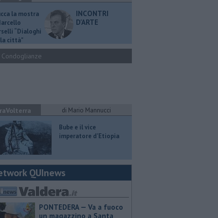
INCONTRI
ucca la mostra
D'ARTE
Marcello
selli “Dialoghi
la città"
Condoglianze
raVolterra
di Mario Mannucci
​Bube e il vice
imperatore d'Etiopia
etwork QUInews
PONTEDERA — Va a fuoco
un magazzino a Santa