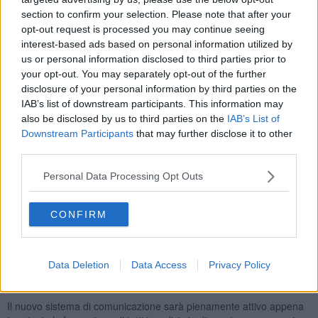
section to confirm your selection. Please note that after your
opt-out request is processed you may continue seeing
interest-based ads based on personal information utilized by
us or personal information disclosed to third parties prior to
your opt-out. You may separately opt-out of the further
disclosure of your personal information by third parties on the
IAB’s list of downstream participants. This information may
also be disclosed by us to third parties on the
IAB’s List of
"I punti di forza di questa innovazione sono l’estrema flessibilità, la
Downstream Participants
that may further disclose it to other
semplicità d’uso, il pieno rispetto della privacy, la facilità di sviluppo
third parties.
e la completa tracciabilità, la firma digitale di richiesta e risposta".
Alla presentazione hanno partecipato, tra gli altri, il direttore
Personal Data Processing Opt Outs
dell’ospedale, Renato Colombai, il primario della pediatria di
Pontedera e Volterra, Ugo Bottone, il primario del pronto soccorso,
Laura Spisni, il responsabile dello staff della direzione, Alessandro
CONFIRM
Iala e Riccardo Orsini, responsabile dematerializzazione e
conservazione legale. Dalla sede di Volterra hanno preso parte alla
simulazione, Sabina Sanguineti, della direzione ospedaliera,
Data Deletion
Data Access
Privacy Policy
Donato Tarantino, pediatra e Antonella Pasquinucci, medico di
pronto soccorso.
Il nuovo sistema di comunicazione sarà pienamente attivo appena