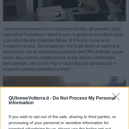
"Contemporaneamente o in una seconda fase, gli operatori degli
ospedali di Pontedera e Volterra sono in grado di consultare centri
a più alta intensità (ospedale Meyer di Firenze) come se si
trovassero in loco. Da considerare che è già attivo un sistema di
teleconsulto con la cardiologia pediatrica dell’OPA di Massa grazie
anche alla preziosa collaborazione di due giovani cardiologhe
dell’ospedale Lotti (Laura Papi e Giulia Aguzzi) specializzate in
ecografia cardiaca pediatrica e fetale".
QUInewsVolterra.it -
Do Not Process My Personal
Information
If you wish to opt-out of the sale, sharing to third parties, or
processing of your personal or sensitive information for
targeted advertising by us, please use the below opt-out