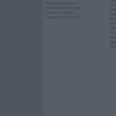
CO
Giuliani, Dina Laurenzi,
Cas
Monica Nocciolini, Paolo
Cas
Nocentini, Gabriele
Cas
Santarnecchi, Paola Silvi.
Guar
Mont
Mon
Mon
Pom
Ripa
Volt