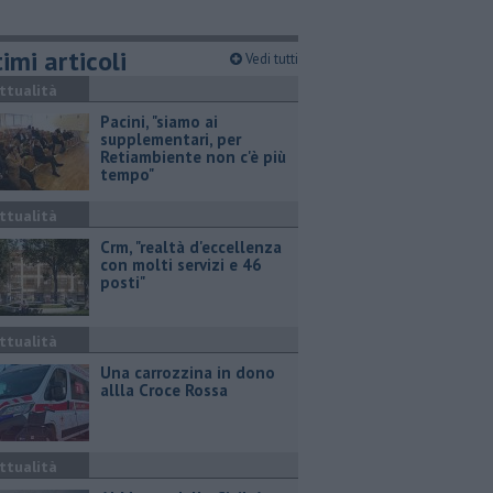
imi articoli
Vedi tutti
ttualità
Pacini, "siamo ai
supplementari, per
Retiambiente non c'è più
tempo"
ttualità
Crm, "realtà d'eccellenza
con molti servizi e 46
posti"
ttualità
Una carrozzina in dono
allla Croce Rossa
ttualità