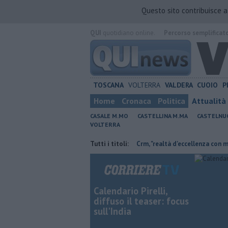
Questo sito contribuisce 
QUI
quotidiano online.
Percorso semplificat
TOSCANA
VOLTERRA
VALDERA
CUOIO
P
Home
Cronaca
Politica
Attualità
CASALE M.MO
CASTELLINA M.MA
CASTELNU
VOLTERRA
etiambiente non c'è più tempo"
Tutti i titoli:
Crm, "realtà d'eccellenza con molti serviz
Calendario Pirelli,
diffuso il teaser: focus
sull'India