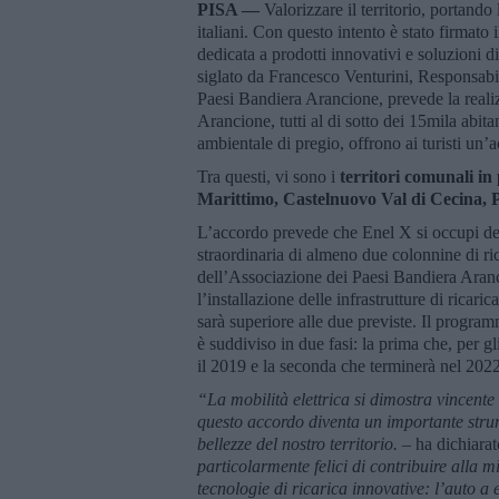
PISA —
Valorizzare il territorio, portando
italiani. Con questo intento è stato firmato 
dedicata a prodotti innovativi e soluzioni
siglato da Francesco Venturini, Responsabi
Paesi Bandiera Arancione, prevede la reali
Arancione, tutti al di sotto dei 15mila abita
ambientale di pregio, offrono ai turisti un’
Tra questi, vi sono i
territori comunali in
Marittimo, Castelnuovo Val di Cecina, P
L’accordo prevede che Enel X si occupi dell
straordinaria di almeno due colonnine di ric
dell’Associazione dei Paesi Bandiera Aranc
l’installazione delle infrastrutture di ricari
sarà superiore alle due previste. Il programm
è suddiviso in due fasi: la prima che, per g
il 2019 e la seconda che terminerà nel 2022
“La mobilità elettrica si dimostra vincente
questo accordo diventa un importante strum
bellezze del nostro territorio. –
ha dichiara
particolarmente felici di contribuire alla 
tecnologie di ricarica innovative: l’auto a e