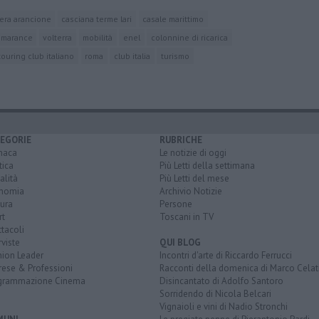
era arancione
casciana terme lari
casale marittimo
marance
volterra
mobilità
enel
colonnine di ricarica
touring club italiano
roma
club italia
turismo
EGORIE
RUBRICHE
naca
Le notizie di oggi
tica
Più Letti della settimana
alità
Più Letti del mese
nomia
Archivio Notizie
ura
Persone
rt
Toscani in TV
tacoli
rviste
QUI BLOG
nion Leader
Incontri d'arte di Riccardo Ferrucci
rese & Professioni
Racconti della domenica di Marco Celat
grammazione Cinema
Disincantato di Adolfo Santoro
Sorridendo di Nicola Belcari
Vignaioli e vini di Nadio Stronchi