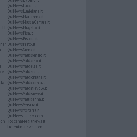
QuiNewsLivorno.it
QuiNewsLucca.it
QuiNewsLunigiana.it
QuiNewsMaremma.it
QuiNewsMassaCarrara.it
ATTE
QuiNewsMugello.it
QuiNewsPisa.it
QuiNewsPistoia.it
nari
QuiNewsPrato.it
a
QuiNewsSiena.it
QuiNewsValbisenzio.it
QuiNewsValdarno.it
i
QuiNewsValdelsa.it
o e
QuiNewsValdera.it
QuiNewsValdichiana.it
lla
QuiNewsValdicornia.it
QuiNewsValdinievole.it
QuiNewsValdisieve.it
QuiNewsValtiberina.it
QuiNewsVersilia.it
QuiNewsVolterra.it
QuiNewsTango.com
Don
ToscanaMediaNews.it
Fiorentinanews.com