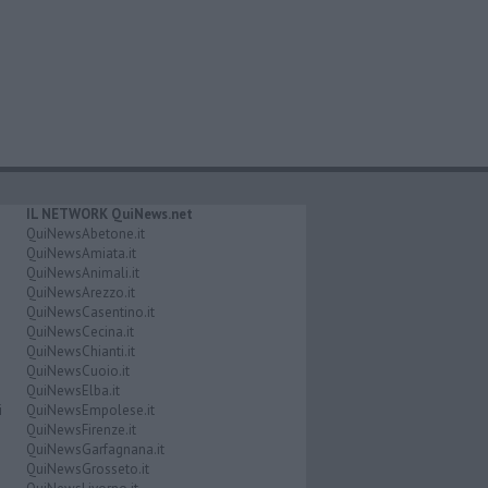
IL NETWORK QuiNews.net
QuiNewsAbetone.it
QuiNewsAmiata.it
QuiNewsAnimali.it
QuiNewsArezzo.it
QuiNewsCasentino.it
QuiNewsCecina.it
QuiNewsChianti.it
QuiNewsCuoio.it
QuiNewsElba.it
i
QuiNewsEmpolese.it
QuiNewsFirenze.it
QuiNewsGarfagnana.it
QuiNewsGrosseto.it