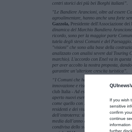
centri storici dei più bei Borghi italiani”.
"Le Bandiere Arancioni, oltre ad essere Co
agroalimentare, hanno anche una forte sens
Gazzola,
Presidente dell'Associazione dei
dinamica del Marchio Bandiera Arancione m
ricordo, sono per la maggior parte Comuni 
tutela degli stessi Comuni e del Paesaggio
"visioni" che sono alla base della costruzi
analizzato con analisi severe dal Touring
marchio). L'accordo con Enel va in questa d
per aver accolto la nostra proposta, dando
garantire un’ulteriore crescita turistica”.
“I Comuni che hanno ricevuto la Bandiera 
innovazione e risultati –
ha dichiarato
Giu
QUInewsVo
club Italia
- Ad esempio il 79% dei Comuni ce
aperto nuovi esercizi commerciali, più del
If you wish 
come quello con ENEL X allargano la base d
sensitive in
residenti e dei visitatori, sostenendo compor
confirm you
dell’entroterra: si registra infatti nelle 
continue se
media dall’anno di assegnazione del march
information 
condivisa dello sviluppo turistico è diven
further disc