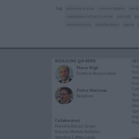
Tag
provincia di pisa
comune italiano
bandi
castelnuovo di val di cecina
peccioli
po
emissioni zero
mobilità dolce
liguria
REDAZIONE QUI NEWS
CAT
Cro
Marco Migli
Poli
Direttore Responsabile
Attu
Eco
Cult
Pietro Mattonai
Spo
Redattore
Spet
Inte
Opi
Imp
Collaboratori
Pro
Marcella Bitozzi, Sergio
Braccini, Michele Bufalino,
Valentina Caffieri, Linda