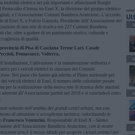
 la mobilità elettrica nei più importanti e affascinanti Borghi
il Protocollo d’intesa tra Enel X, la divisione del gruppo elettrico
 digitali, e l’Associazione Comuni Bandiera Arancione. L’accordo,
Ult
le di Enel X, e Fulvio Gazzola, Presidente dell’Associazione dei
A
zzazione di una rete di ricarica nei 227 Comuni Bandiera
nti che, oltre a godere di un patrimonio storico, culturale e
accoglienza di qualità.
 provincia di Pisa di Casciana Terme Lari, Casale
eccioli, Pomarance, Volterra.
A
’installazione, l’attivazione e la manutenzione ordinaria e
arica per i veicoli elettrici in ciascuno dei Comuni
ione. Nei paesi che hanno già aderito al Piano nazionale per
ca dei veicoli elettrici di Enel, il numero delle colonnine posate
a per la realizzazione della nuova rete di ricarica delle stazioni
li aderenti all’Associazione partirà nel 2018 e si concluderà entro
A
.
 non soltanto nell’ambito dei grandi centri urbani, ma con
ento di attrazione e accoglienza turistica, valorizzando le
to
Francesco Venturini
, Responsabile di Enel X
- Siamo
missione dell’Associazione Bandiera Arancione, con le nostre
A
missioni zero è il mezzo ideale per scoprire i tesori artistici nei