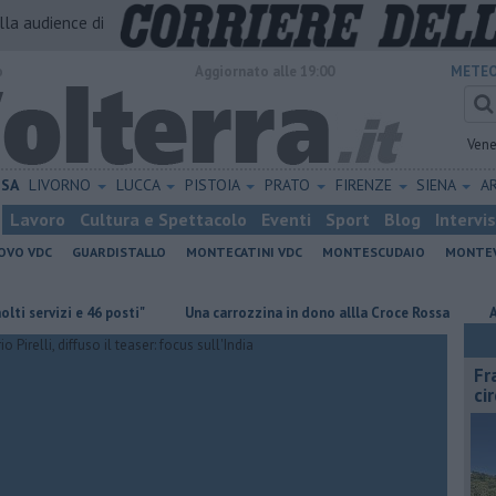
alla audience di
o
Aggiornato alle 19:00
METEO
Vene
ISA
LIVORNO
LUCCA
PISTOIA
PRATO
FIRENZE
SIENA
A
Lavoro
Cultura e Spettacolo
Eventi
Sport
Blog
Intervi
OVO VDC
GUARDISTALLO
MONTECATINI VDC
MONTESCUDAIO
MONTE
i e 46 posti"
Una carrozzina in dono allla Croce Rossa
Al Museo de
Fr
ci