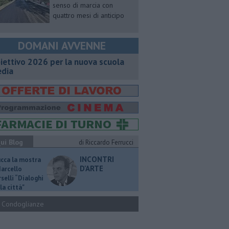
senso di marcia con
quattro mesi di anticipo
DOMANI AVVENNE
iettivo 2026 per la nuova scuola
dia
ui Blog
di Riccardo Ferrucci
INCONTRI
ucca la mostra
D'ARTE
Marcello
selli “Dialoghi
la città"
Condoglianze