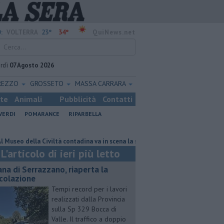
23°
34°
:
VOLTERRA
QuiNews.net
rdì
07 Agosto 2026
REZZO
GROSSETO
MASSA CARRARA
ste
Animali
Pubblicità
Contatti
VERDI
POMARANCE
RIPARBELLA
lla Civiltà contadina va in scena la storia
Pacini, "siamo ai supplementa
L'articolo di ieri più letto
ana di Serrazzano, riaperta la
rcolazione
Tempi record per i lavori
realizzati dalla Provincia
sulla Sp 329 Bocca di
Valle. Il traffico a doppio