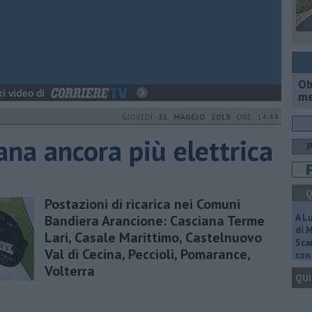
Ob
me
GIOVEDÌ
31 MAGGIO 2018
ORE 14:44
ana ancora più elettrica
Q
Postazioni di ricarica nei Comuni
Bandiera Arancione: Casciana Terme
A L
di 
Lari, Casale Marittimo, Castelnuovo
Scar
Val di Cecina, Peccioli, Pomarance,
con 
Volterra
QUI