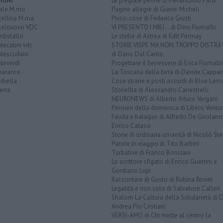
MUNI
Le pregiate penne di Pierantonio Pardi
ale M.mo
Pagine allegre di Gianni Micheli
tellina M.ma
Psico-cose di Federica Giusti
telnuovo VDC
VI PRESENTO I MIEI... di Dino Fiumalbi
distallo
Le stelle di Astrea di Edit Permay
ecatini vdc
STORIE VISPE MA NON TROPPO DISTR
tescudaio
di Dario Dal Canto
teverdi
Progettare il benessere di Erica Fiumalbi
arance
La Toscana della birra di Davide Cappan
rbella
Cose strane e posti assurdi di Blue Lam
erra
Storielba di Alessandro Canestrelli
NEURONEWS di Alberto Arturo Vergani
Pensieri della domenica di Libero Ventur
Fauda e balagan di Alfredo De Girolam
Enrico Catassi
Storie di ordinaria umanità di Nicolò Ste
Parole in viaggio di Tito Barbini
Turbative di Franco Bonciani
Lo scrittore sfigato di Enrico Guerrini e
Gordiano Lupi
Raccontare di Gusto di Rubina Rovini
Legalità e non solo di Salvatore Calleri
Shalom La Cultura della Solidarietà di 
Andrea Pio Cristiani
VERSI-AMO di Chi mette al centro la