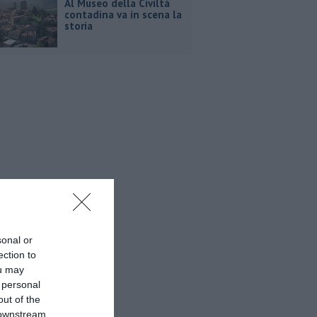
Al Museo della Civiltà
contadina va in scena la
storia
sonal or
ection to
ou may
 personal
out of the
 downstream