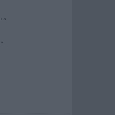
le di
zzi