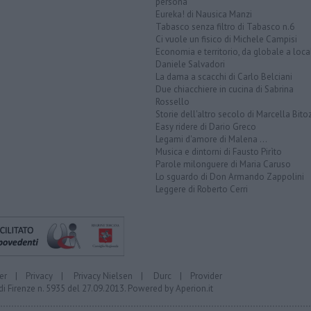
persona
Eureka! di Nausica Manzi
Tabasco senza filtro di Tabasco n.6
Ci vuole un fisico di Michele Campisi
Economia e territorio, da globale a loca
Daniele Salvadori
La dama a scacchi di Carlo Belciani
Due chiacchiere in cucina di Sabrina
Rossello
Storie dell'altro secolo di Marcella Bito
Easy ridere di Dario Greco
Legami d'amore di Malena ...
Musica e dintorni di Fausto Pirìto
Parole milonguere di Maria Caruso
Lo sguardo di Don Armando Zappolini
Leggere di Roberto Cerri
er
|
Privacy
|
Privacy Nielsen
|
Durc
|
Provider
di Firenze n. 5935 del 27.09.2013. Powered by
Aperion.it