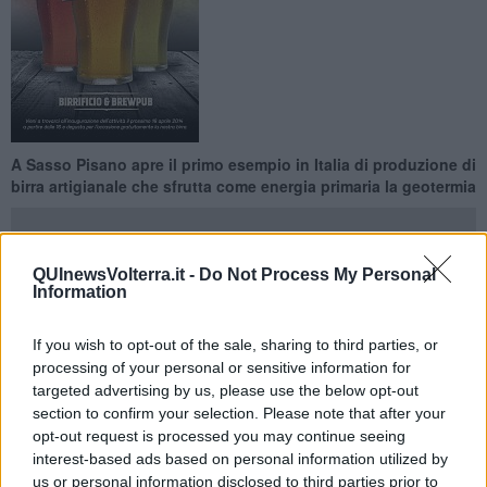
A Sasso Pisano apre il primo esempio in Italia di produzione di
birra artigianale che sfrutta come energia primaria la geotermia
QUInewsVolterra.it -
Do Not Process My Personal
Information
CASTELNUOVO —
Il prossimo 16 Aprile, alle ore 17 nella frazione
di Castelnuovo Val di Cecina, a Sasso Pisano, Via dei Lagoni, 25,
If you wish to opt-out of the sale, sharing to third parties, or
verrà inaugurato il birrificio
Vapori di Birra'
, primo esempio in Italia
processing of your personal or sensitive information for
di produzione di birra artigianale che sfrutta come energia primaria
targeted advertising by us, please use the below opt-out
la geotermia.
section to confirm your selection. Please note that after your
Vapori di birra
nasce dal sogno di chi, dopo una vita passata per
opt-out request is processed you may continue seeing
lavoro ad imbrigliare il vapore che esce dalla terra, ha voluto che
interest-based ads based on personal information utilized by
tutta quella forza della natura potesse essere utilizzata anche nella
us or personal information disclosed to third parties prior to