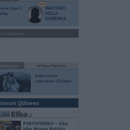
RACCONTI
orie dopo il
DELLA
 bang
DOMENICA
Condoglianze
raVolterra
di Mario Mannucci
​Bube e il vice
imperatore d'Etiopia
etwork QUInews
PORTOFERRAIO — Elba
bike, Monica Maltinti