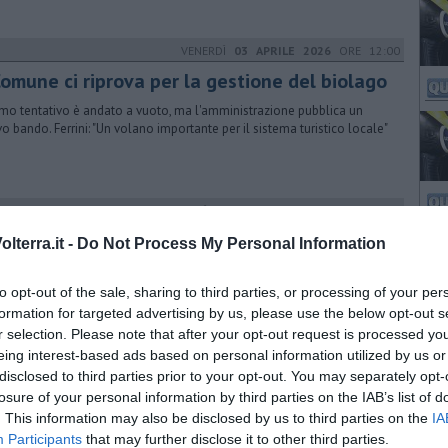
VENERDÌ
03 APRILE 2026
ORE 12:00
Comune ci riprova per la gestione del biolago
rimo tentativo è andato a vuoto, ma l'amministrazione pubblica un
o bando. Ferrini: "Un volano importante per il sistema turistico locale"
MARTEDÌ
11 OTTOBRE 2016
ORE 12:30
700 per il trekking geotermico
lterra.it -
Do Not Process My Personal Information
de affluenza all'evento che ha condotto i partecipanti a cavallo fra le
ince di Pisa e Grosseto con un rendez-vous alla centrale geotermica
to opt-out of the sale, sharing to third parties, or processing of your per
formation for targeted advertising by us, please use the below opt-out s
r selection. Please note that after your opt-out request is processed y
eing interest-based ads based on personal information utilized by us or
MARTEDÌ
23 AGOSTO 2016
ORE 12:04
disclosed to third parties prior to your opt-out. You may separately opt-
ersi di Dante tra le fumarole
losure of your personal information by third parties on the IAB’s list of
. This information may also be disclosed by us to third parties on the
IA
poemetto del Nìccheri e i versi della Divina Commedia sulla Pia e su
Participants
that may further disclose it to other third parties.