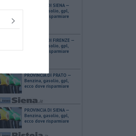
PROVINCIA DI SIENA — ​
Benzina, gasolio, gpl,
ecco dove risparmiare
PROVINCIA DI FIRENZE — ​
Benzina, gasolio, gpl,
ecco dove risparmiare
PROVINCIA DI PRATO — ​
Benzina, gasolio, gpl,
ecco dove risparmiare
PROVINCIA DI SIENA — ​
Benzina, gasolio, gpl,
ecco dove risparmiare