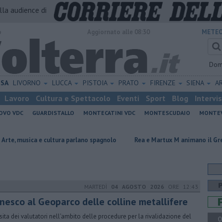
alla audience di
o
Aggiornato alle 08:30
METEO
Dom
ISA
LIVORNO
LUCCA
PISTOIA
PRATO
FIRENZE
SIENA
A
Lavoro
Cultura e Spettacolo
Eventi
Sport
Blog
Intervi
OVO VDC
GUARDISTALLO
MONTECATINI VDC
MONTESCUDAIO
MONTE
 cultura parlano spagnolo
Rea e Martux M animano il Grey Cat
​Tut
MARTEDÌ
04 AGOSTO 2026
ORE 12:43
Unesco al Geoparco delle colline metallifere
isita dei valutatori nell'ambito delle procedure per la rivalidazione del
Q