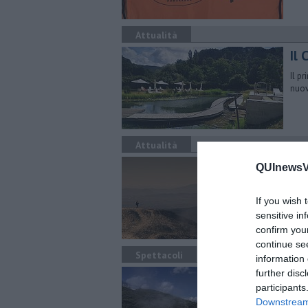
Attualità
Il 
Il p
nuov
Attualità
In 
QUInewsVo
Gran
prov
If you wish 
sensitive in
confirm you
continue se
Spettacoli
information 
I v
further disc
participants
​Il 
Downstream 