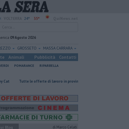
24°
35°
:
VOLTERRA
QuiNews.net
enica
09 Agosto 2026
REZZO
GROSSETO
MASSA CARRARA
ste
Animali
Pubblicità
Contatti
VERDI
POMARANCE
RIPARBELLA
te le offerte di lavoro in provincia di Pisa
​Benzina, gasolio, gpl, ecco d
ui Blog
di Marco Celati