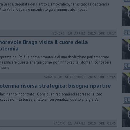
ra Braga, deputata del Partito Democratico, ha visitato la geotermia
'Alta Val di Cecina e incontrato gli amministratori locali
VENERDÌ
10 APRILE 2015
ORE 19:17
norevole Braga visita il cuore della
otermia
eputata del Pd è la prima firmataria di una risoluzione parlamentare
classificare questa energia come 'non rinnovabile': domani conoscerà
rritorio
SABATO
05 SETTEMBRE 2015
ORE 17:05
otermia risorsa strategica: bisogna ripartire
ndaci hanno incontrato i Consiglieri regionali ed espresso le loro
ccupazioni: la bassa entalpia non penalizzi quello che già c'è
SABATO
11 APRILE 2015
ORE 03:45