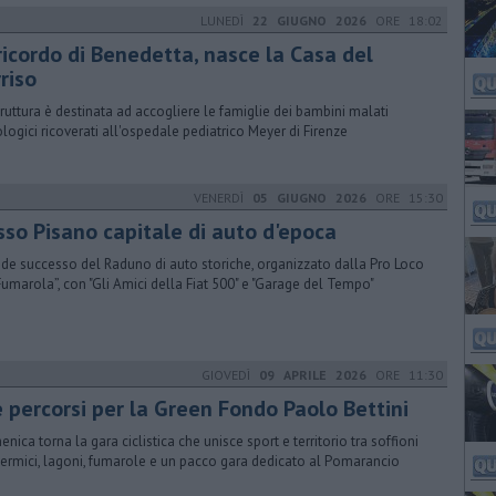
LUNEDÌ
22 GIUGNO 2026
ORE 18:02
ricordo di Benedetta, nasce la Casa del
riso
truttura è destinata ad accogliere le famiglie dei bambini malati
logici ricoverati all'ospedale pediatrico Meyer di Firenze
VENERDÌ
05 GIUGNO 2026
ORE 15:30
sso Pisano capitale di auto d'epoca
de successo del Raduno di auto storiche, organizzato dalla Pro Loco
Fumarola”, con "Gli Amici della Fiat 500" e "Garage del Tempo"
GIOVEDÌ
09 APRILE 2026
ORE 11:30
e percorsi per la Green Fondo Paolo Bettini
nica torna la gara ciclistica che unisce sport e territorio tra soffioni
ermici, lagoni, fumarole e un pacco gara dedicato al Pomarancio