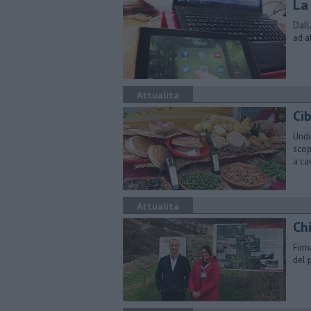
La 
Dall
ad a
Attualità
Cib
Undic
scop
a ca
Attualità
Chi
Firm
del 