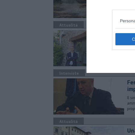
Paol
Persona
Attualità
A 
Il s
popo
Interviste
Fer
imp
Il s
ammi
prop
Attualità
Una