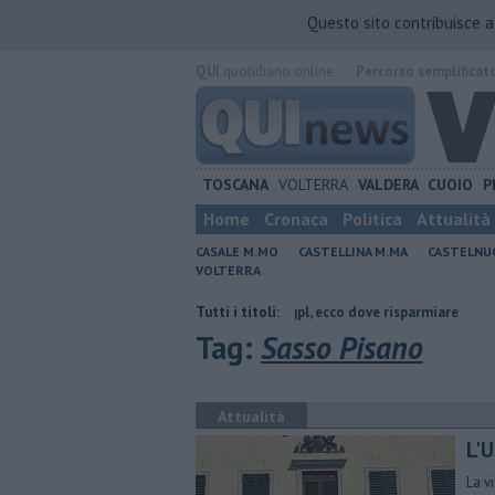
Questo sito contribuisce 
QUI
quotidiano online.
Percorso semplificat
TOSCANA
VOLTERRA
VALDERA
CUOIO
P
Home
Cronaca
Politica
Attualità
CASALE M.MO
CASTELLINA M.MA
CASTELNU
VOLTERRA
 di Pisa
​Benzina, gasolio, gpl, ecco dove risparmiare
Tutti i titoli:
Arte, musica e
Tag:
Sasso Pisano
Attualità
L'
La v