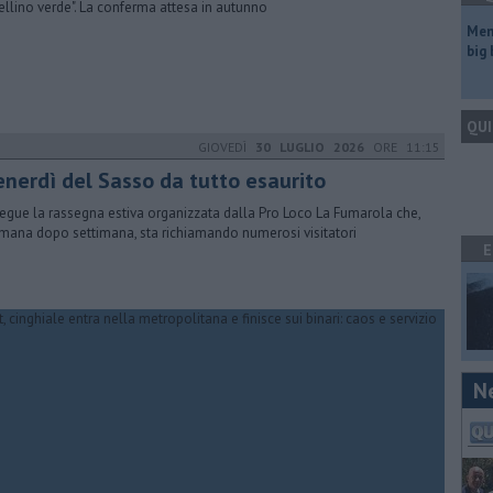
tellino verde". La conferma attesa in autunno
Mem
big
QUI
GIOVEDÌ
30 LUGLIO 2026
ORE 11:15
Venerdì del Sasso da tutto esaurito
egue la rassegna estiva organizzata dalla Pro Loco La Fumarola che,
imana dopo settimana, sta richiamando numerosi visitatori
E
N