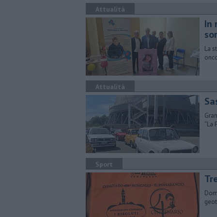
Attualità
In 
sor
La s
onco
Attualità
Sa
Gran
“La 
Sport
Tr
Dome
geot