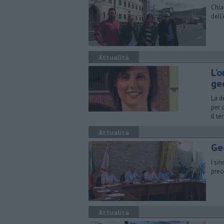
Chia
dell
Attualità
L'o
ge
La d
per 
il te
Attualità
Ge
I si
preo
Attualità