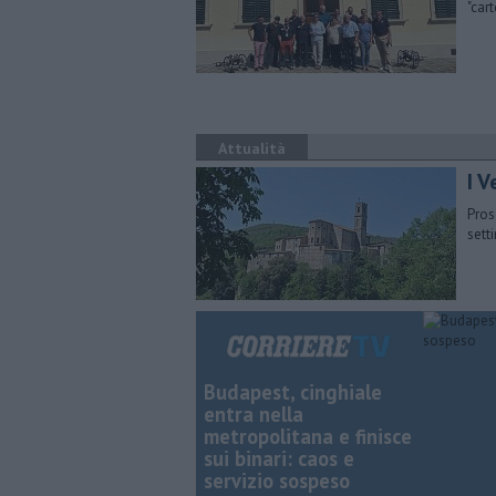
"car
Attualità
I 
Pros
sett
Budapest, cinghiale
entra nella
metropolitana e finisce
sui binari: caos e
servizio sospeso