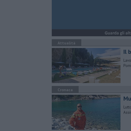
Attualità
Il
Lavo
Poma
Cronaca
Mu
Lutt
Assi