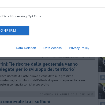
o e Francesca vanno scena a Sasso Pisano e a Montecastelli
l Data Processing Opt Outs
MERCOLEDÌ
24 GIUGNO 2015
ORE 09:45
Sasso Pisano un nuovo sportello bancomat
CONFIRM
indaco Ferrini ringrazia la Crv: "un servizio importante non solo per la
lazione, ma anche per i turisti che in estate arrivano numerosi"
Data Deletion
Data Access
Privacy Policy
LUNEDÌ
19 MAGGIO 2014
ORE 13:25
rini: "le risorse della geotermia vanno
iegate per lo sviluppo del territorio"
indaco uscente di Castelnuovo e candidato alle prossime
nistrative, fa un bilancio dell'attività di governo e presenta le sue
oste in continuità con il lavoro svolto
DOMENICA
12 APRILE 2015
ORE 10:25
 onorevole tra i soffioni