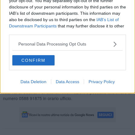
your opt-out. You may separately opt-out of the further
disclosure of your personal information by third parties on the
IAB’s list of downstream participants. This information may
La domanda dovrà essere inviata in busta chiusa con la dicitura:
Domanda Gravissime Disabilità – Zona Alta Val di Cecina
, con le
also be disclosed by us to third parties on the
IAB’s List of
seguenti modalità:
Downstream Participants
that may further disclose it to other
third parties.
-
consegna a mano
alla segreteria della zona Alta Val di Cecina,
Borgo San Lazzero n. 5, 56048 Volterra (PI)
Personal Data Processing Opt Outs
-
inviata con raccomandata con ricevuta
al Direttore Società
della Salute Alta Val di Cecina, Borgo San Lazzero n. 5, 56048
CONFIRM
Volterra (PI)
-
inviata tramite PEC
al seguente indirizzo di posta elettronica
certificata:
direzione.uslnordovest@postacert.toscana.it
Data Deletion
Data Access
Privacy Policy
Per la documentazione consultare il sito della Società della salute
Alta Val di Cecina. Per ulteriori informazioni è possibile telefonare al
numero 0588 91875 in orario ufficio.