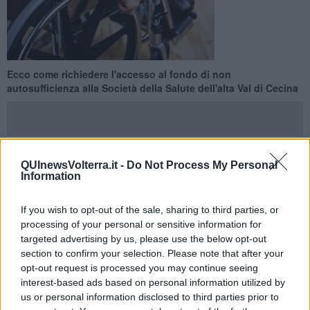
Ecco come richiedere l'accesso al fondo di non
autosufficienza alla Società della Salute dell'alta Val di Cecina
QUInewsVolterra.it -
Do Not Process My Personal
VOLTERRA —
E’ possibile presentare la
domanda
per accedere al
Information
fondo della non autosufficienza per le gravissime disabilità
.
La richiesta di valutazione per l’attivazione del
contributo
dovrà
If you wish to opt-out of the sale, sharing to third parties, or
essere redatta in carta libera allegando l’attestazione di handicap ai
processing of your personal or sensitive information for
sensi dell’art. 3, comma 3, L. n. 104/1992; la
dichiarazione
, da
targeted advertising by us, please use the below opt-out
parte del richiedente o dei familiari, della piena autonomia nella
section to confirm your selection. Please note that after your
individuazione degli assistenti personali con i quali contrarrà un
opt-out request is processed you may continue seeing
rapporto di lavoro regolare; il
modello Isee
.
interest-based ads based on personal information utilized by
us or personal information disclosed to third parties prior to