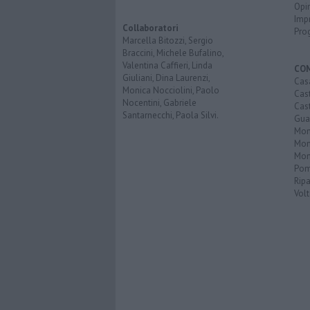
Opi
Imp
Collaboratori
Pro
Marcella Bitozzi, Sergio
Braccini, Michele Bufalino,
Valentina Caffieri, Linda
CO
Giuliani, Dina Laurenzi,
Cas
Monica Nocciolini, Paolo
Cas
Nocentini, Gabriele
Cas
Santarnecchi, Paola Silvi.
Guar
Mont
Mon
Mon
Pom
Ripa
Volt