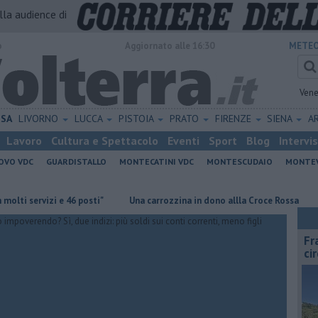
alla audience di
o
Aggiornato alle 16:30
METEO
Vene
ISA
LIVORNO
LUCCA
PISTOIA
PRATO
FIRENZE
SIENA
A
Lavoro
Cultura e Spettacolo
Eventi
Sport
Blog
Intervi
OVO VDC
GUARDISTALLO
MONTECATINI VDC
MONTESCUDAIO
MONTE
ervizi e 46 posti"
Una carrozzina in dono allla Croce Rossa
Al Mus
Fr
ci