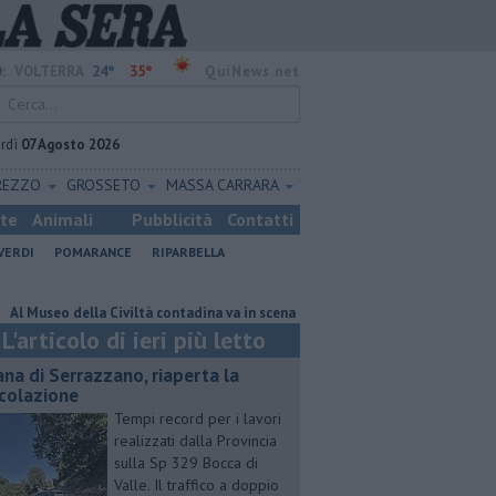
24°
35°
:
VOLTERRA
QuiNews.net
rdì
07 Agosto 2026
REZZO
GROSSETO
MASSA CARRARA
ste
Animali
Pubblicità
Contatti
VERDI
POMARANCE
RIPARBELLA
eo della Civiltà contadina va in scena la storia
Pacini, "siamo ai supple
L'articolo di ieri più letto
ana di Serrazzano, riaperta la
rcolazione
Tempi record per i lavori
realizzati dalla Provincia
sulla Sp 329 Bocca di
Valle. Il traffico a doppio