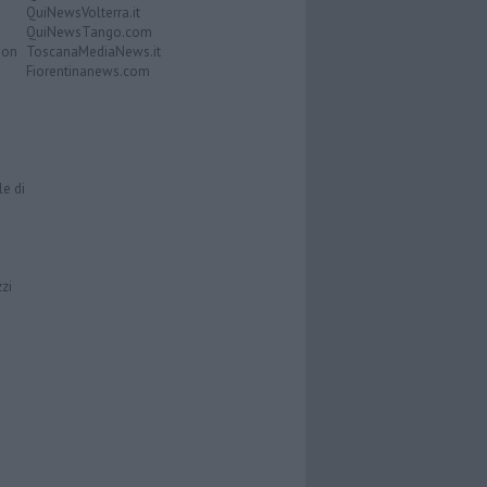
QuiNewsVolterra.it
QuiNewsTango.com
Don
ToscanaMediaNews.it
Fiorentinanews.com
le di
zzi