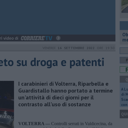
Ob
me
VENERDÌ
16 SETTEMBRE 2022
ORE 19:30
eto su droga e patenti
Q
I carabinieri di Volterra, Riparbella e
Guardistallo hanno portato a termine
A L
di 
un'attività di dieci giorni per il
Scar
contrasto all'uso di sostanze
con 
QUI
VOLTERRA —
Controlli serrati in Valdicecina, da