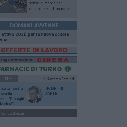
senso di marcia con
quattro mesi di anticipo
DOMANI AVVENNE
iettivo 2026 per la nuova scuola
dia
ui Blog
di Riccardo Ferrucci
INCONTRI
ucca la mostra
D'ARTE
Marcello
selli “Dialoghi
la città"
Condoglianze