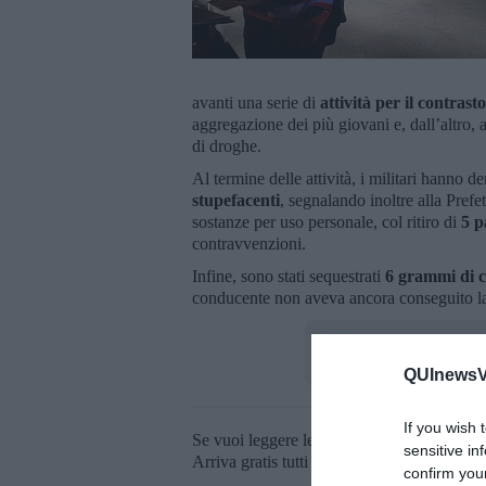
avanti una serie di
attività per il
contrasto 
aggregazione dei più giovani e, dall’altro, 
di droghe.
Al termine delle attività, i militari hanno 
stupefacenti
, segnalando inoltre alla Prefe
sostanze per uso personale, col ritiro di
5 p
contravvenzioni.
Infine, sono stati sequestrati
6 grammi di c
conducente non aveva ancora conseguito la
QUInewsVo
If you wish 
Se vuoi leggere le notizie principali della T
sensitive in
Arriva gratis tutti i giorni alle 20:00 dirett
confirm you