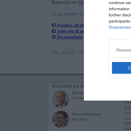
Basta cliccare
QUI
continue se
information 
Ti potrebbe interessare anche:
further disc
participants
Positivo all'alcol test va a zig zag per 
Downstream 
Sette etti di marijuana custoditi in tre
Riconosciuto al bar da due carabinier
Persona
Tag
volterra
riparbella
guardistallo
codice
REDAZIONE QUI NEWS
CAT
Cro
Marco Migli
Poli
Direttore Responsabile
Attu
Eco
Cult
Pietro Mattonai
Spo
Redattore
Spet
Inte