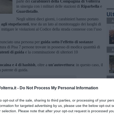
parte dei
carabinieri della Compagnia di Volterra
in sinergia con i militari delle stazioni di
Riparbella
e
Guardistallo
.
Ult
Negli ultimi dieci giorni, i carabinieri hanno portato
A
agli stupefacenti
, tese da un lato al monitoraggio dei luoghi di
a mitigare le violazioni al Codice della strada connesse con l’uso
denunciato una persona per
guida sotto l’effetto di sostanze
ttura di Pisa 7 persone trovate in possesso di modica quantità di
A
atenti di guida
e la comminazione di ulteriori 10
ocaina e 4 di hashish
, oltre a
un'autovettura
: in questo caso, il
 patente di guida.
A
lterra.it -
Do Not Process My Personal Information
to opt-out of the sale, sharing to third parties, or processing of your per
oscana iscriviti alla
Newsletter QUInews - ToscanaMedia.
formation for targeted advertising by us, please use the below opt-out s
A
amente nella tua casella di posta.
r selection. Please note that after your opt-out request is processed y