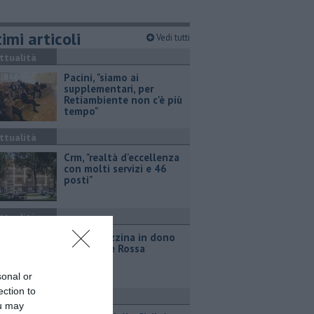
imi articoli
Vedi tutti
ttualità
Pacini, "siamo ai
supplementari, per
Retiambiente non c'è più
tempo"
ttualità
Crm, "realtà d'eccellenza
con molti servizi e 46
posti"
ttualità
Una carrozzina in dono
allla Croce Rossa
sonal or
ection to
ttualità
ou may