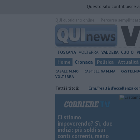
Questo sito contribuisce 
QUI
quotidiano online.
Percorso semplificat
TOSCANA
VOLTERRA
VALDERA
CUOIO
P
Home
Cronaca
Politica
Attualità
CASALE M.MO
CASTELLINA M.MA
CASTELNU
VOLTERRA
er Retiambiente non c'è più tempo"
Tutti i titoli:
Crm, "realtà d'eccellenza con molti s
Ci stiamo
impoverendo? Sì, due
indizi: più soldi sui
conti correnti, meno