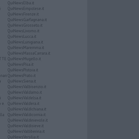
QuiNewsElba.it
i
QuiNewsEmpolese.it
QuiNewsFirenze.it
QuiNewsGarfagnana.it
QuiNewsGrosseto.it
QuiNewsLivorno.it
QuiNewsLucca.it
QuiNewsLunigiana.it
QuiNewsMaremma.it
QuiNewsMassaCarrara.it
ATTE
QuiNewsMugello.it
QuiNewsPisa.it
QuiNewsPistoia.it
nari
QuiNewsPrato.it
a
QuiNewsSiena.it
QuiNewsValbisenzio.it
QuiNewsValdarno.it
i
QuiNewsValdelsa.it
o e
QuiNewsValdera.it
QuiNewsValdichiana.it
lla
QuiNewsValdicornia.it
QuiNewsValdinievole.it
QuiNewsValdisieve.it
QuiNewsValtiberina.it
QuiNewsVersilia.it