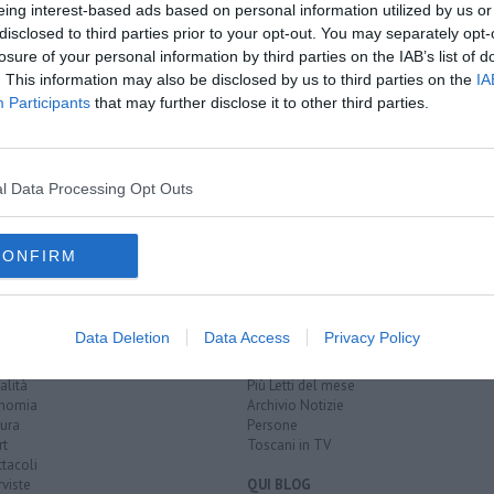
eing interest-based ads based on personal information utilized by us or
disclosed to third parties prior to your opt-out. You may separately opt-
losure of your personal information by third parties on the IAB’s list of
. This information may also be disclosed by us to third parties on the
IA
la strada
Participants
that may further disclose it to other third parties.
 barattoli
i, arrestato
l Data Processing Opt Outs
 della strada
pisa
modica
cocaina
hashish
autovettura
CONFIRM
EGORIE
RUBRICHE
Data Deletion
Data Access
Privacy Policy
naca
Le notizie di oggi
tica
Più Letti della settimana
alità
Più Letti del mese
nomia
Archivio Notizie
ura
Persone
rt
Toscani in TV
tacoli
rviste
QUI BLOG