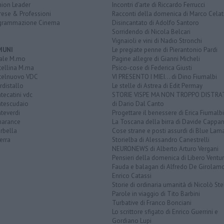
nion Leader
Incontri d'arte di Riccardo Ferrucci
rese & Professioni
Racconti della domenica di Marco Celat
grammazione Cinema
Disincantato di Adolfo Santoro
Sorridendo di Nicola Belcari
Vignaioli e vini di Nadio Stronchi
MUNI
Le pregiate penne di Pierantonio Pardi
ale M.mo
Pagine allegre di Gianni Micheli
tellina M.ma
Psico-cose di Federica Giusti
telnuovo VDC
VI PRESENTO I MIEI... di Dino Fiumalbi
distallo
Le stelle di Astrea di Edit Permay
ecatini vdc
STORIE VISPE MA NON TROPPO DISTR
tescudaio
di Dario Dal Canto
teverdi
Progettare il benessere di Erica Fiumalbi
arance
La Toscana della birra di Davide Cappan
rbella
Cose strane e posti assurdi di Blue Lam
erra
Storielba di Alessandro Canestrelli
NEURONEWS di Alberto Arturo Vergani
Pensieri della domenica di Libero Ventur
Fauda e balagan di Alfredo De Girolam
Enrico Catassi
Storie di ordinaria umanità di Nicolò Ste
Parole in viaggio di Tito Barbini
Turbative di Franco Bonciani
Lo scrittore sfigato di Enrico Guerrini e
Gordiano Lupi