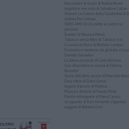
Raccontare di Gusto di Rubina Rovini
Legalità e non solo di Salvatore Calleri
Shalom La Cultura della Solidarietà di 
Andrea Pio Cristiani
VERSI-AMO di Chi mette al centro la
persona
Eureka! di Nausica Manzi
Tabasco senza filtro di Tabasco n.6
Ci vuole un fisico di Michele Campisi
Economia e territorio, da globale a loca
Daniele Salvadori
La dama a scacchi di Carlo Belciani
Due chiacchiere in cucina di Sabrina
Rossello
Storie dell'altro secolo di Marcella Bito
Easy ridere di Dario Greco
Legami d'amore di Malena ...
Musica e dintorni di Fausto Pirìto
Parole milonguere di Maria Caruso
Lo sguardo di Don Armando Zappolini
Leggere di Roberto Cerri