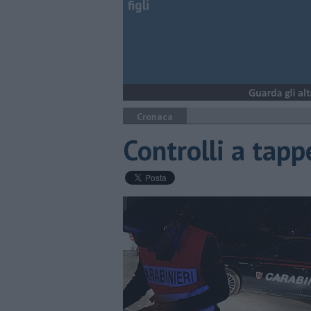
figli
Cronaca
Controlli a tapp