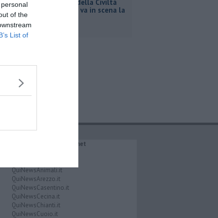
Al Museo della Civiltà
 personal
contadina va in scena la
out of the
storia
 downstream
B’s List of
IL NETWORK QuiNews.net
QuiNewsAbetone.it
QuiNewsAmiata.it
QuiNewsAnimali.it
QuiNewsArezzo.it
QuiNewsCasentino.it
QuiNewsCecina.it
QuiNewsChianti.it
QuiNewsCuoio.it