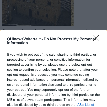
Emergenza Coronavirus, l'amministrazione comunale ha
varato una misura per agevolare i cittadini e e per sostenere le
QUInewsVolterra.it -
Do Not Process My Personal
attività produttive
Information
If you wish to opt-out of the sale, sharing to third parties, or
processing of your personal or sensitive information for
targeted advertising by us, please use the below opt-out
section to confirm your selection. Please note that after your
VOLTERRA —
Vista la situazione di
emergenza per il
opt-out request is processed you may continue seeing
Coronavirus,
con l'Italia che è tutta zona rossa per contenere il
contagio, l’amministrazione comunale di Volterra ha adottato una
interest-based ads based on personal information utilized by
prima misura per "agevolare i cittadini di Volterra e in modo
us or personal information disclosed to third parties prior to
particolare per sostenere le attività produttive che più di tutti
your opt-out. You may separately opt-out of the further
sentono il peso delle difficoltà derivate dalla situazione del Paese".
disclosure of your personal information by third parties on the
IAB’s list of downstream participants. This information may
La giunta infatti ha approvato ieri una delibera per fornire agli uffici
also be disclosed by us to third parties on the
IAB’s List of
competenti gli indirizzi per mettere in atto i provvedimenti necessari