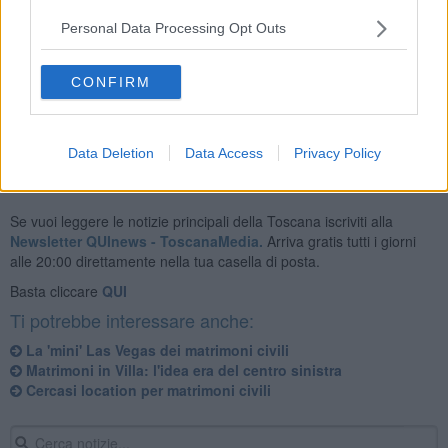
per lungo tempo animato il dibattito politico, civile e culturale a
livello nazionale.
Personal Data Processing Opt Outs
CONFIRM
Data Deletion
Data Access
Privacy Policy
Se vuoi leggere le notizie principali della Toscana iscriviti alla
Newsletter QUInews - ToscanaMedia.
Arriva gratis tutti i giorni
alle 20:00 direttamente nella tua casella di posta.
Basta cliccare
QUI
Ti potrebbe interessare anche:
La 'mini' Las Vegas dei matrimoni civili
Matrimoni in Villa: l'idea era del centro sinistra
Cercasi location per matrimoni civili