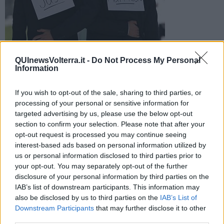
Il primo matrimonio gay della provincia a Volterra
QUInewsVolterra.it -
Do Not Process My Personal
Information
La prima unione civile della provincia di Pisa sarà celebrata a
fine settembre nella sala del Maggior Consiglio di Palazzo dei
Priori
If you wish to opt-out of the sale, sharing to third parties, or
processing of your personal or sensitive information for
targeted advertising by us, please use the below opt-out
section to confirm your selection. Please note that after your
opt-out request is processed you may continue seeing
interest-based ads based on personal information utilized by
VOLTERRA —
Il Colle etrusco batte tutti sul tempo e sarà il primo a
us or personal information disclosed to third parties prior to
celebrare, nella provincia di Pisa,
l'unione di due uomini
con rito
your opt-out. You may separately opt-out of the further
civile. Una
cerimonia
già fissata per
fine settembre
sulla quale si
disclosure of your personal information by third parties on the
tacciono i particolari per ovvie questioni di riservatezza. Pare che
IAB’s list of downstream participants. This information may
uno dei
futuri coniugi
risieda proprio in provincia di Pisa.
also be disclosed by us to third parties on the
IAB’s List of
Downstream Participants
that may further disclose it to other
Nomi top secret, tuttavia, per la coppia che
segnerà la storia
del
territorio provinciale, aprendo di fatto la strada a un diritto che ha
third parties.