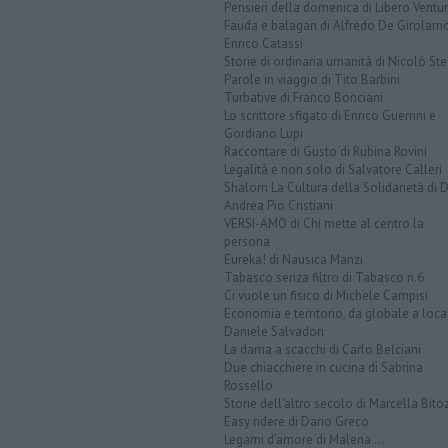
Pensieri della domenica di Libero Ventur
Fauda e balagan di Alfredo De Girolam
Enrico Catassi
Storie di ordinaria umanità di Nicolò Ste
Parole in viaggio di Tito Barbini
Turbative di Franco Bonciani
Lo scrittore sfigato di Enrico Guerrini e
Gordiano Lupi
Raccontare di Gusto di Rubina Rovini
Legalità e non solo di Salvatore Calleri
Shalom La Cultura della Solidarietà di 
Andrea Pio Cristiani
VERSI-AMO di Chi mette al centro la
persona
Eureka! di Nausica Manzi
Tabasco senza filtro di Tabasco n.6
Ci vuole un fisico di Michele Campisi
Economia e territorio, da globale a loca
Daniele Salvadori
La dama a scacchi di Carlo Belciani
Due chiacchiere in cucina di Sabrina
Rossello
Storie dell'altro secolo di Marcella Bito
Easy ridere di Dario Greco
Legami d'amore di Malena ...