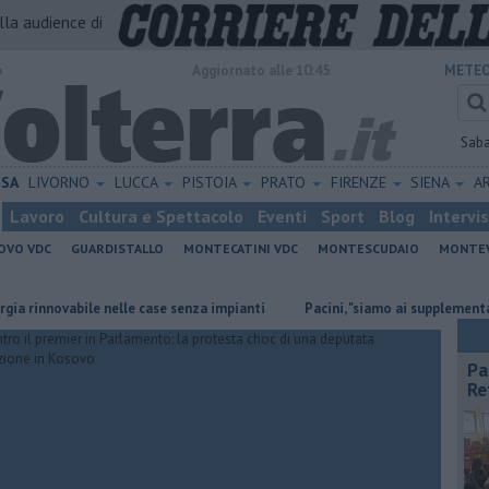
alla audience di
o
Aggiornato alle 10:45
METEO
Sab
ISA
LIVORNO
LUCCA
PISTOIA
PRATO
FIRENZE
SIENA
A
Lavoro
Cultura e Spettacolo
Eventi
Sport
Blog
Intervi
OVO VDC
GUARDISTALLO
MONTECATINI VDC
MONTESCUDAIO
MONTE
ovabile nelle case senza impianti
Pacini, "siamo ai supplementari, per 
Pa
Re