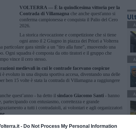
VOLTERRA —
È la quindicesima vittoria per la
Contrada di Villamagna
che anche quest'anno si
Ult
conferma campionessa e conquista il Palio del Cero
A
2026.
La storica rievocazione e competizione che si tiene
ogni anno il 2 Giugno in piazza dei Priori a Volterra
una particolare gara simile a un "tiro alla fune", muovendo una
po. Ogni squadra è composta da otto tiratori e il gruppo che
campo vince il cero stesso.
A
brazioni medievali in cui le contrade facevano cospicue
i è evoluto in una disputa sportiva accesa, diventando una delle
 per ben 15 volte è stata la contrada di Villamagna a raggiungere
A
anche quest’anno - ha detto il
sindaco Giacomo Santi
- hanno
, partecipando con entusiasmo, correttezza e grande
raziamento a tutti i contradaioli, ai volontari e agli organizzatori
one
.
 realizzazione del cero, frutto di impegno, passione e abilità
lterra.it -
Do Not Process My Personal Information
A