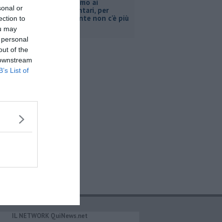
Pacini, "siamo ai
sonal or
supplementari, per
Retiambiente non c'è più
ection to
tempo"
ou may
 personal
out of the
 downstream
B’s List of
IL NETWORK QuiNews.net