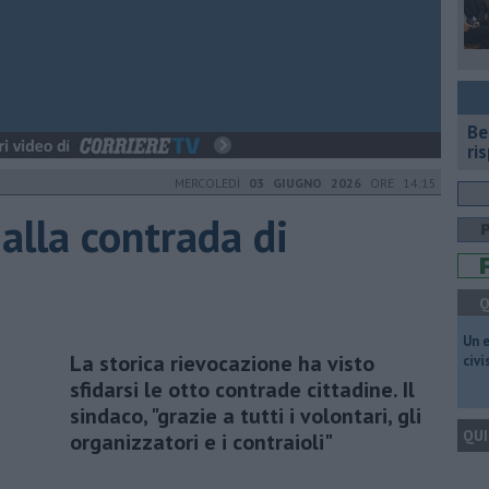
​B
ri
MERCOLEDÌ
03 GIUGNO 2026
ORE 14:15
 alla contrada di
Q
​Un 
La storica rievocazione ha visto
civ
sfidarsi le otto contrade cittadine. Il
sindaco, "grazie a tutti i volontari, gli
QUI
organizzatori e i contraioli"