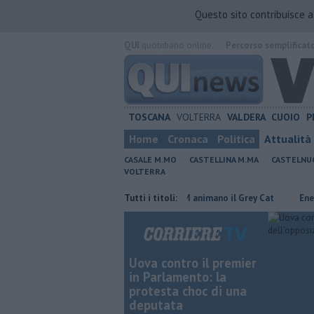
Questo sito contribuisce 
QUI
quotidiano online.
Percorso semplificat
TOSCANA
VOLTERRA
VALDERA
CUOIO
P
Home
Cronaca
Politica
Attualità
CASALE M.MO
CASTELLINA M.MA
CASTELNU
VOLTERRA
 dove risparmiare
Rea e Martux M animano il Grey Cat
Tutti i titoli:
Energia rinn
Uova contro il premier
in Parlamento: la
protesta choc di una
deputata