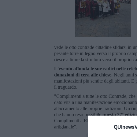
vede le otto contrade cittadine sfidarsi in 
pesante torre in legno verso il proprio cam
riesce a tirare la struttura verso il proprio 
L'evento affonda le sue radici nelle cele
donazioni di cera alle chiese.
Negli anni s
manifestazioni più sentite dagli abitanti. E
il traguardo.
"Complimenti a tutte le otto Contrade, che 
dato vita a una manifestazione emozionante
attaccamento alle proprie tradizioni. Un ring
che hanno reso possibile
questa 27ª edizi
Complimenti a Ricciardi e Montagnani per la
artigianale".
QUInewsVo