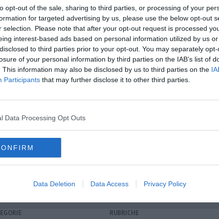
to opt-out of the sale, sharing to third parties, or processing of your per
formation for targeted advertising by us, please use the below opt-out s
r selection. Please note that after your opt-out request is processed y
eing interest-based ads based on personal information utilized by us or
oscana iscriviti alla
Newsletter QUInews - ToscanaMedia.
disclosed to third parties prior to your opt-out. You may separately opt-
amente nella tua casella di posta.
losure of your personal information by third parties on the IAB’s list of
. This information may also be disclosed by us to third parties on the
IA
Participants
that may further disclose it to other third parties.
lestrieri
l Data Processing Opt Outs
Ut Armentur Balistari"
o
CONFIRM
Data Deletion
Data Access
Privacy Policy
EGORIE
RUBRICHE