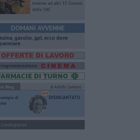
insieme ad altri 15 Comuni
della VdC
DOMANI AVVENNE
enzina, gasolio, gpl, ecco dove
sparmiare
ui Blog
di Adolfo Santoro
DISINCANTATO
esempio di
ismo
Condoglianze