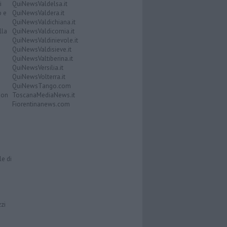
i
QuiNewsValdelsa.it
o e
QuiNewsValdera.it
QuiNewsValdichiana.it
lla
QuiNewsValdicornia.it
QuiNewsValdinievole.it
QuiNewsValdisieve.it
QuiNewsValtiberina.it
QuiNewsVersilia.it
QuiNewsVolterra.it
QuiNewsTango.com
Don
ToscanaMediaNews.it
Fiorentinanews.com
le di
zzi