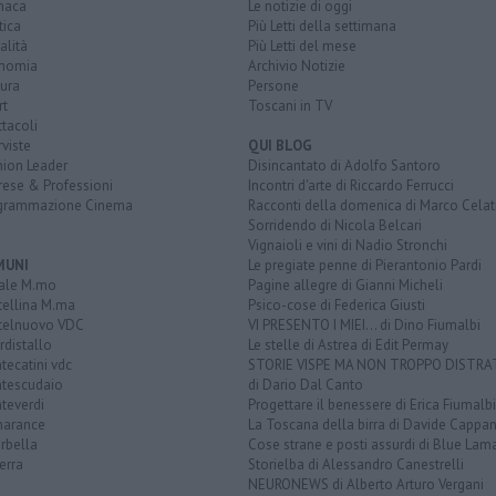
naca
Le notizie di oggi
tica
Più Letti della settimana
alità
Più Letti del mese
nomia
Archivio Notizie
ura
Persone
rt
Toscani in TV
tacoli
rviste
QUI BLOG
nion Leader
Disincantato di Adolfo Santoro
rese & Professioni
Incontri d'arte di Riccardo Ferrucci
grammazione Cinema
Racconti della domenica di Marco Celat
Sorridendo di Nicola Belcari
Vignaioli e vini di Nadio Stronchi
MUNI
Le pregiate penne di Pierantonio Pardi
ale M.mo
Pagine allegre di Gianni Micheli
tellina M.ma
Psico-cose di Federica Giusti
telnuovo VDC
VI PRESENTO I MIEI... di Dino Fiumalbi
distallo
Le stelle di Astrea di Edit Permay
ecatini vdc
STORIE VISPE MA NON TROPPO DISTR
tescudaio
di Dario Dal Canto
teverdi
Progettare il benessere di Erica Fiumalbi
arance
La Toscana della birra di Davide Cappan
rbella
Cose strane e posti assurdi di Blue Lam
erra
Storielba di Alessandro Canestrelli
NEURONEWS di Alberto Arturo Vergani