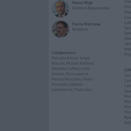
Cro
Marco Migli
Poli
Direttore Responsabile
Attu
Eco
Cult
Pietro Mattonai
Spo
Redattore
Spet
Inte
Opi
Imp
Collaboratori
Pro
Marcella Bitozzi, Sergio
Braccini, Michele Bufalino,
Valentina Caffieri, Linda
CO
Giuliani, Dina Laurenzi,
Cas
Monica Nocciolini, Paolo
Cas
Nocentini, Gabriele
Cas
Santarnecchi, Paola Silvi.
Guar
Mont
Mon
Mon
Pom
Ripa
Volt