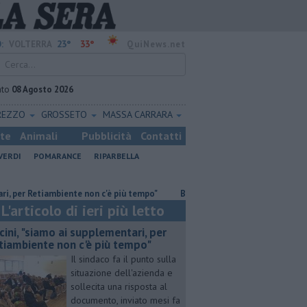
23°
33°
:
VOLTERRA
QuiNews.net
ato
08 Agosto 2026
REZZO
GROSSETO
MASSA CARRARA
ste
Animali
Pubblicità
Contatti
VERDI
POMARANCE
RIPARBELLA
Retiambiente non c'è più tempo"
​Benzina, gasolio, gpl, ecco dove risparm
L'articolo di ieri più letto
cini, "siamo ai supplementari, per
tiambiente non c'è più tempo"
Il sindaco fa il punto sulla
situazione dell'azienda e
sollecita una risposta al
documento, inviato mesi fa