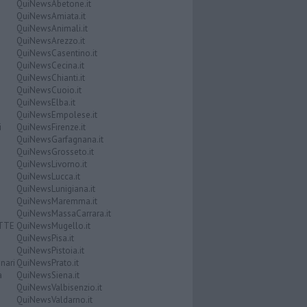
QuiNewsAbetone.it
QuiNewsAmiata.it
QuiNewsAnimali.it
QuiNewsArezzo.it
QuiNewsCasentino.it
QuiNewsCecina.it
QuiNewsChianti.it
QuiNewsCuoio.it
QuiNewsElba.it
QuiNewsEmpolese.it
i
QuiNewsFirenze.it
QuiNewsGarfagnana.it
QuiNewsGrosseto.it
QuiNewsLivorno.it
QuiNewsLucca.it
QuiNewsLunigiana.it
QuiNewsMaremma.it
QuiNewsMassaCarrara.it
ATTE
QuiNewsMugello.it
QuiNewsPisa.it
QuiNewsPistoia.it
nari
QuiNewsPrato.it
a
QuiNewsSiena.it
QuiNewsValbisenzio.it
QuiNewsValdarno.it