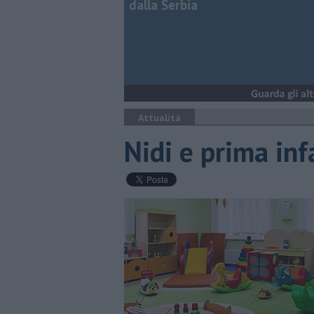
dalla Serbia
Attualità
Nidi e prima infa