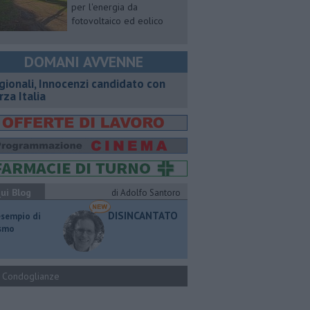
per l'energia da
fotovoltaico ed eolico
DOMANI AVVENNE
gionali, Innocenzi candidato con
rza Italia
ui Blog
di Adolfo Santoro
DISINCANTATO
esempio di
ismo
Condoglianze