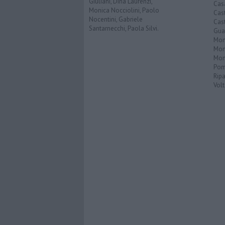
Giuliani, Dina Laurenzi,
Cas
Monica Nocciolini, Paolo
Cas
Nocentini, Gabriele
Cas
Santarnecchi, Paola Silvi.
Guar
Mont
Mon
Mon
Pom
Ripa
Volt