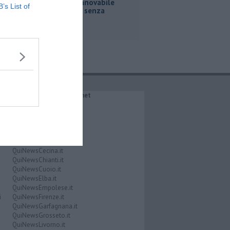
Energia rinnovabile
B’s List of
nelle case senza
impianti
IL NETWORK QuiNews.net
QuiNewsAbetone.it
QuiNewsAmiata.it
QuiNewsAnimali.it
QuiNewsArezzo.it
QuiNewsCasentino.it
QuiNewsCecina.it
QuiNewsChianti.it
QuiNewsCuoio.it
QuiNewsElba.it
QuiNewsEmpolese.it
i
QuiNewsFirenze.it
QuiNewsGarfagnana.it
QuiNewsGrosseto.it
QuiNewsLivorno.it