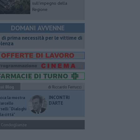
sull'impegno della
Regione
DOMANI AVVENNE
t di prima necessità per le vittime di
olenza
ui Blog
di Riccardo Ferrucci
INCONTRI
ucca la mostra
D'ARTE
Marcello
selli “Dialoghi
la città"
Condoglianze