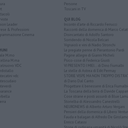
ura
Persone
rt
Toscani in TV
tacoli
rviste
QUI BLOG
nion Leader
Incontri d'arte di Riccardo Ferrucci
rese & Professioni
Racconti della domenica di Marco Celat
grammazione Cinema
Disincantato di Adolfo Santoro
Sorridendo di Nicola Belcari
Vignaioli e vini di Nadio Stronchi
MUNI
Le pregiate penne di Pierantonio Pardi
ale M.mo
Pagine allegre di Gianni Micheli
tellina M.ma
Psico-cose di Federica Giusti
telnuovo VDC
VI PRESENTO I MIEI... di Dino Fiumalbi
distallo
Le stelle di Astrea di Edit Permay
ecatini vdc
STORIE VISPE MA NON TROPPO DISTR
tescudaio
di Dario Dal Canto
teverdi
Progettare il benessere di Erica Fiumalbi
arance
La Toscana della birra di Davide Cappan
rbella
Cose strane e posti assurdi di Blue Lam
erra
Storielba di Alessandro Canestrelli
NEURONEWS di Alberto Arturo Vergani
Pensieri della domenica di Libero Ventur
Fauda e balagan di Alfredo De Girolam
Enrico Catassi
Storie di ordinaria umanità di Nicolò Ste