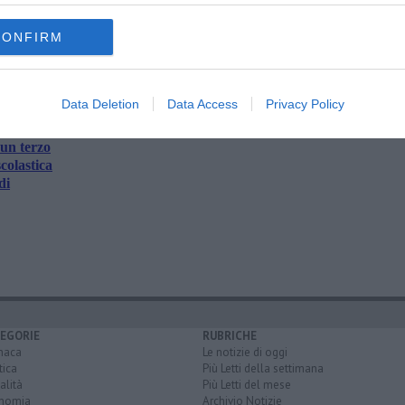
oscana iscriviti alla
Newsletter QUInews - ToscanaMedia.
CONFIRM
amente nella tua casella di posta.
Data Deletion
Data Access
Privacy Policy
 un terzo
colastica
di
EGORIE
RUBRICHE
naca
Le notizie di oggi
tica
Più Letti della settimana
alità
Più Letti del mese
nomia
Archivio Notizie