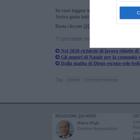
Se vuoi leggere le notizie principali della T
Arriva gratis tutti i giorni alle 20:00 dirett
Basta cliccare
QUI
Ti potrebbe interessare anche:
Nel 2020 richieste di lavoro ridotte di
Gli auguri di Natale per la comunità s
Dalla matita di Diego escono solo boli
Tag
volterra
centri per l'impiego
REDAZIONE QUI NEWS
CAT
Cro
Marco Migli
Poli
Direttore Responsabile
Attu
Eco