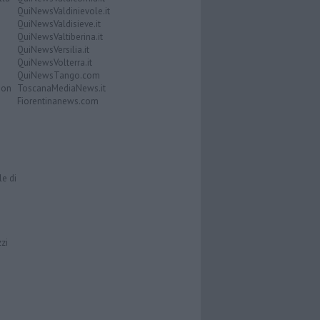
QuiNewsValdinievole.it
QuiNewsValdisieve.it
QuiNewsValtiberina.it
QuiNewsVersilia.it
QuiNewsVolterra.it
QuiNewsTango.com
Don
ToscanaMediaNews.it
Fiorentinanews.com
le di
zzi