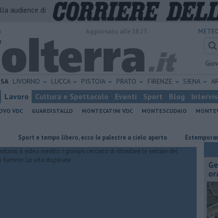
alla audience di
o
Aggiornato alle 18:25
METEO
Gio
ISA
LIVORNO
LUCCA
PISTOIA
PRATO
FIRENZE
SIENA
A
Lavoro
Cultura e Spettacolo
Eventi
Sport
Blog
Intervi
OVO VDC
GUARDISTALLO
MONTECATINI VDC
MONTESCUDAIO
MONTE
rt e tempo libero, ecco le palestre a cielo aperto
Estemporanea di Pitt
Ge
or