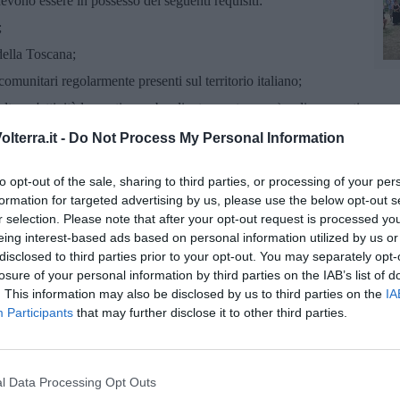
devono essere in possesso dei seguenti requisiti:
;
 della Toscana;
acomunitari regolarmente presenti sul territorio italiano;
to un'attività lavorativa, subordinata o autonoma) o disoccupati
lterra.it -
Do Not Process My Personal Information
di tirocinio extracurriculare e/o attività lavorative (dipendenti
filo proposto.
to opt-out of the sale, sharing to third parties, or processing of your per
mite raccomandata, consegnate a mano all’ufficio Protocollo o
formation for targeted advertising by us, please use the below opt-out s
r selection. Please note that after your opt-out request is processed y
eing interest-based ads based on personal information utilized by us or
ficio Protocollo dell’Ente dovranno pervenire entro le 11 del 15
disclosed to third parties prior to your opt-out. You may separately opt-
ezzo pec dovranno pervenire entro le 24 dello stesso giorno.
losure of your personal information by third parties on the IAB’s list of
ata varrà quanto sopra specificato.
Sul sito internet del
. This information may also be disclosed by us to third parties on the
IA
l’avviso
e tutte le ulteriori informazioni per partecipare alla
Participants
that may further disclose it to other third parties.
l Data Processing Opt Outs