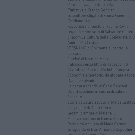
Parole in viaggio di Tito Barbini
Turbative di Franco Bonciani
Lo scrittore sfigato di Enrico Guerrini e
Gordiano Lupi
Raccontare di Gusto di Rubina Rovini
Legalità e non solo di Salvatore Calleri
Shalom La Cultura della Solidarietà di 
Andrea Pio Cristiani
VERSI-AMO di Chi mette al centro la
persona
Eureka! di Nausica Manzi
Tabasco senza filtro di Tabasco n.6
Ci vuole un fisico di Michele Campisi
Economia e territorio, da globale a loca
Daniele Salvadori
La dama a scacchi di Carlo Belciani
Due chiacchiere in cucina di Sabrina
Rossello
Storie dell'altro secolo di Marcella Bito
Easy ridere di Dario Greco
Legami d'amore di Malena ...
Musica e dintorni di Fausto Pirìto
Parole milonguere di Maria Caruso
Lo sguardo di Don Armando Zappolini
Leggere di Roberto Cerri