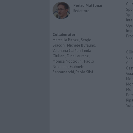
Cult
Pietro Mattonai
Spo
Redattore
Spet
Inte
Opi
Imp
Collaboratori
Pro
Marcella Bitozzi, Sergio
Braccini, Michele Bufalino,
Valentina Caffieri, Linda
CO
Giuliani, Dina Laurenzi,
Cas
Monica Nocciolini, Paolo
Cas
Nocentini, Gabriele
Cas
Santarnecchi, Paola Silvi.
Guar
Mont
Mon
Mon
Pom
Ripa
Volt