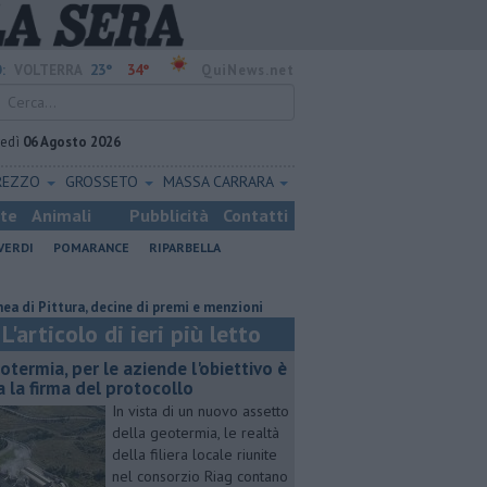
23°
34°
:
VOLTERRA
QuiNews.net
vedì
06 Agosto 2026
REZZO
GROSSETO
MASSA CARRARA
ste
Animali
Pubblicità
Contatti
VERDI
POMARANCE
RIPARBELLA
ura, decine di premi e menzioni
Misericordie Pisane, Novi confermato
L'articolo di ieri più letto
otermia, per le aziende l'obiettivo è
a la firma del protocollo
In vista di un nuovo assetto
della geotermia, le realtà
della filiera locale riunite
nel consorzio Riag contano