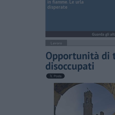
in fiamme. Le urla
disperate
Lavoro
Opportunità di 
disoccupati