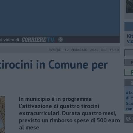
Ki
vi
VENERDÌ
12 FEBBRAIO 2021
ORE 13:30
tirocini in Comune per
Q
A L
In municipio è in programma
di 
Scar
l'attivazione di quattro tirocini
con 
extracurriculari. Durata quattro mesi,
QUI
previsto un rimborso spese di 500 euro
al mese