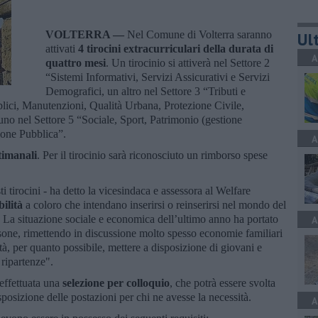
VOLTERRA —
Nel Comune di Volterra saranno
Ult
attivati
4 tirocini extracurriculari della durata di
A
quattro mesi
. Un tirocinio si attiverà nel Settore 2
“Sistemi Informativi, Servizi Assicurativi e Servizi
Demografici, un altro nel Settore 3 “Tributi e
blici, Manutenzioni, Qualità Urbana, Protezione Civile,
uno nel Settore 5 “Sociale, Sport, Patrimonio (gestione
ione Pubblica”.
A
ttimanali
. Per il tirocinio sarà riconosciuto un rimborso spese
 tirocini - ha detto la vicesindaca e assessora al Welfare
bilità
a coloro che intendano inserirsi o reinserirsi nel mondo del
à. La situazione sociale e economica dell’ultimo anno ha portato
A
rsone, rimettendo in discussione molto spesso economie familiari
ità, per quanto possibile, mettere a disposizione di giovani e
ripartenze".
 effettuata una
selezione per colloquio
, che potrà essere svolta
posizione delle postazioni per chi ne avesse la necessità.
A