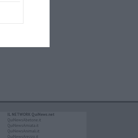
IL NETWORK QuiNews.net
QuiNewsAbetone.it
QuiNewsAmiata.it
QuiNewsAnimali.it
QuiNewsArezzo.it