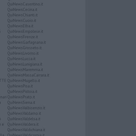
QuiNewsCasentino.it
QuiNewsCecina.it
QuiNewsChianti.it
QuiNewsCuoio.it
QuiNewsElba.it
i
QuiNewsEmpolese.it
QuiNewsFirenze.it
QuiNewsGarfagnana.it
QuiNewsGrosseto.it
QuiNewsLivorno.it
QuiNewsLucca.it
QuiNewsLunigiana.it
QuiNewsMaremma.it
QuiNewsMassaCarrara.it
ATTE
QuiNewsMugello.it
QuiNewsPisa.it
QuiNewsPistoia.it
nari
QuiNewsPrato.it
a
QuiNewsSiena.it
QuiNewsValbisenzio.it
QuiNewsValdarno.it
i
QuiNewsValdelsa.it
o e
QuiNewsValdera.it
QuiNewsValdichiana.it
lla
QuiNewsValdicornia.it