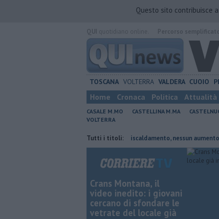
Questo sito contribuisce 
QUI
quotidiano online.
Percorso semplificat
TOSCANA
VOLTERRA
VALDERA
CUOIO
P
Home
Cronaca
Politica
Attualità
CASALE M.MO
CASTELLINA M.MA
CASTELNU
VOLTERRA
to presidente
Tariffe del teleriscaldamento, nessun aumento
Tutti i titoli:
Spo
Crans Montana, il
video inedito: i giovani
cercano di sfondare le
vetrate del locale già