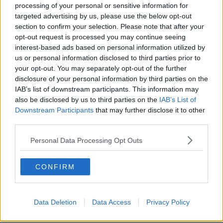
il primo cittadino -, andandovi anche a realizzare il
Centro
processing of your personal or sensitive information for
operativo Comunale di Protezione Civile
, i cui lavori sono quasi
targeted advertising by us, please use the below opt-out
completati".
section to confirm your selection. Please note that after your
opt-out request is processed you may continue seeing
interest-based ads based on personal information utilized by
us or personal information disclosed to third parties prior to
L'intervento di efficientamento prevede:
installazione di nuove
your opt-out. You may separately opt-out of the further
caldaie a gas metano a condensazione (tre generatori in cascata)
disclosure of your personal information by third parties on the
della potenza pari a 276 kW ciascuna (Qn tot = 828 kW) in
IAB’s list of downstream participants. This information may
sostituzione di quelle attuali della potenza bruciata complessiva di
also be disclosed by us to third parties on the
IAB’s List of
944 kW; installazione nuovi gruppi di circolazione con pompe a
Downstream Participants
that may further disclose it to other
inverter; installazione gruppo di regolazione con sonda climatica;
third parties.
installazione sistema di telecontrollo e supervisione. L'intervento
prevede anche il completamento della installazione delle valvole e
Personal Data Processing Opt Outs
detentori nei termosifoni, e l’installazione delle teste termostatiche
mancanti.
CONFIRM
Rimanendo in tema di cantieri negli edifici pubblici, a breve
partiranno i lavori per
35mila euro
anche allo
Stadio Comunale
"Romano Signorini"
, per la completa messa in sicurezza della
torre-faro.
Data Deletion
Data Access
Privacy Policy
"Sicurezza ed efficientamento energetico sono questioni prioritarie -