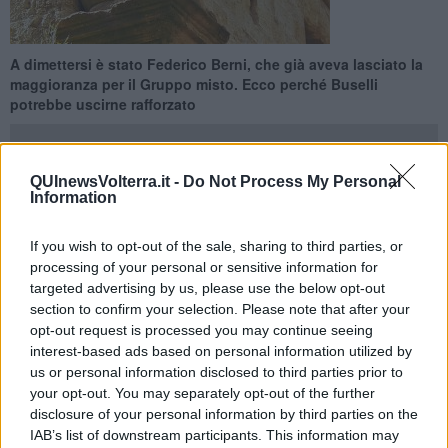
A dimettersi è stato Federico Berni, che già aveva lasciato la
maggioranza per il Gruppo misto. Ecco perché Buselli
potrebbe uscirne rafforzato
QUInewsVolterra.it -
Do Not Process My Personal
Information
VOLTERRA —
Le dimisssioni dal consiglio comunale di Volterra
If you wish to opt-out of the sale, sharing to third parties, or
vanno di moda. Le ultime in ordine di tempo, presentate a pochi
processing of your personal or sensitive information for
giorni dal Natale, sono quelle del medico
Federico Berni
del
targeted advertising by us, please use the below opt-out
Gruppo misto. Una mossa che potrebbe consentire al primo
cittadino Marco Buselli di dar vita a un rimpasto di
giunta
.
section to confirm your selection. Please note that after your
opt-out request is processed you may continue seeing
Al posto di Berni entrerà in consiglio il primo dei non eletti nella lista
interest-based ads based on personal information utilized by
di maggioranza "Uniti per Volterra" delle passate elezioni, nella
us or personal information disclosed to third parties prior to
quale il medico fu votato. Quindi toccherà a
Diego Bellacchini
,
your opt-out. You may separately opt-out of the further
oppure a
Ciaccio Accursio
in caso di rinuncia del primo.
disclosure of your personal information by third parties on the
IAB’s list of downstream participants. This information may