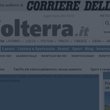
alla audience di
o
Aggiornato alle 10:47
METEO
Vene
ISA
LIVORNO
LUCCA
PISTOIA
PRATO
FIRENZE
SIENA
A
Lavoro
Cultura e Spettacolo
Eventi
Sport
Blog
Intervi
OVO VDC
GUARDISTALLO
MONTECATINI VDC
MONTESCUDAIO
MONTE
Tariffe del teleriscaldamento, nessun aumento
Sport e tempo libero, e
Fr
ci