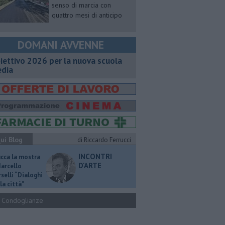
senso di marcia con
quattro mesi di anticipo
DOMANI AVVENNE
iettivo 2026 per la nuova scuola
dia
ui Blog
di Riccardo Ferrucci
INCONTRI
ucca la mostra
D'ARTE
Marcello
selli “Dialoghi
la città"
Condoglianze