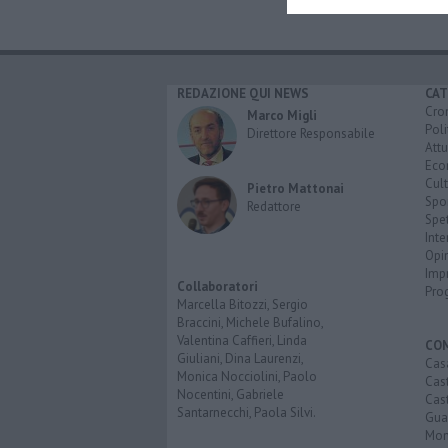
REDAZIONE QUI NEWS
CAT
Cro
Marco Migli
Poli
Direttore Responsabile
Attu
Eco
Cult
Pietro Mattonai
Spo
Redattore
Spet
Inte
Opi
Imp
Collaboratori
Pro
Marcella Bitozzi, Sergio
Braccini, Michele Bufalino,
Valentina Caffieri, Linda
CO
Giuliani, Dina Laurenzi,
Cas
Monica Nocciolini, Paolo
Cas
Nocentini, Gabriele
Cas
Santarnecchi, Paola Silvi.
Guar
Mont