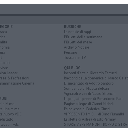
EGORIE
RUBRICHE
naca
Le notizie di oggi
tica
Più Letti della settimana
alità
Più Letti del mese
nomia
Archivio Notizie
ura
Persone
rt
Toscani in TV
tacoli
rviste
QUI BLOG
nion Leader
Incontri d'arte di Riccardo Ferrucci
rese & Professioni
Racconti della domenica di Marco Celat
grammazione Cinema
Disincantato di Adolfo Santoro
Sorridendo di Nicola Belcari
Vignaioli e vini di Nadio Stronchi
MUNI
Le pregiate penne di Pierantonio Pardi
ale M.mo
Pagine allegre di Gianni Micheli
tellina M.ma
Psico-cose di Federica Giusti
telnuovo VDC
VI PRESENTO I MIEI... di Dino Fiumalbi
distallo
Le stelle di Astrea di Edit Permay
ecatini vdc
STORIE VISPE MA NON TROPPO DISTR