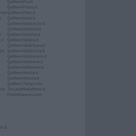
QuiNewsPisa.it
QuiNewsPistoia.it
nari
QuiNewsPrato.it
a
QuiNewsSiena.it
QuiNewsValbisenzio.it
QuiNewsValdarno.it
i
QuiNewsValdelsa.it
o e
QuiNewsValdera.it
QuiNewsValdichiana.it
lla
QuiNewsValdicornia.it
QuiNewsValdinievole.it
QuiNewsValdisieve.it
QuiNewsValtiberina.it
QuiNewsVersilia.it
QuiNewsVolterra.it
QuiNewsTango.com
Don
ToscanaMediaNews.it
Fiorentinanews.com
le di