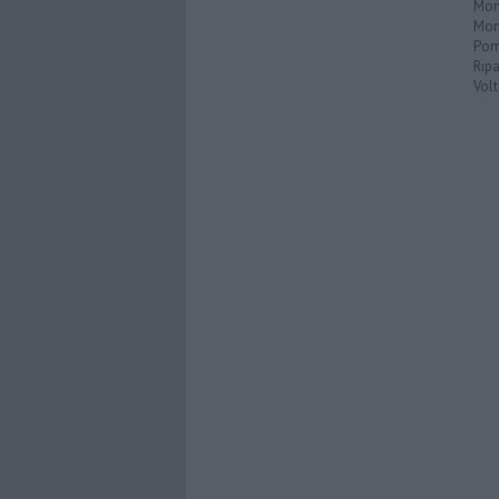
Mon
Mon
Pom
Ripa
Volt