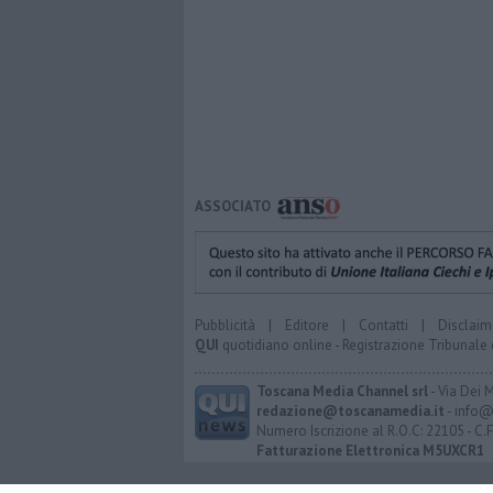
ASSOCIATO
Pubblicità
|
Editore
|
Contatti
|
Disclaim
QUI
quotidiano online - Registrazione Tribunale 
Toscana Media Channel srl
- Via Dei 
redazione@toscanamedia.it
- info@
Numero Iscrizione al R.O.C: 22105 - C.
Fatturazione Elettronica M5UXCR1