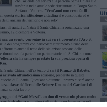
che l'azienda dei servizi alla persona Santa Chiara si è
trasferita nella attuale sede ristrutturata di Borgo Santo
Stefano a Volterra.
"Vent'anni non certo facili
-
Ult
ali questa
storica istituzione cittadina
si è consolidata ed è
A
e degli anziani del territorio e non solo".
iarsi gli auguri di Natale il Santa Chiara ha organizzato una
ossimo, 12 dicembre a Volterra.
i sarà
un evento-convegno in cui verrà presentata l'Asp S.
vizi e dei programmi con particolare riferimento all'uso delle
A
à affrontato anche il tema della situazione toscana delle
estimonianza da parte di un partner storico di S. Chiara come
Volterra che ha sempre prestato la sua preziosa opera di
 Rsa
.
el Santa Chiara: nell'ex teatro ci sarà il
Pranzo di Babette,
A
i arrivata all'undicesima edizione,
preparato in questa
 cuoche di Eudania. Quest'anno durante il pranzo ci sarà anche
 terza classe del liceo delle Scienze Umane del Carducci di
rnanza scuola-lavoro.
l gruppo dei “Gatti Mezzi”, un duo di vernacolo pisano molto
A
 per la struttura
e intratterrà gli anziani con le sue esilaranti
ti alcuni lavori artigianali fatti dagli anziani della residenza e