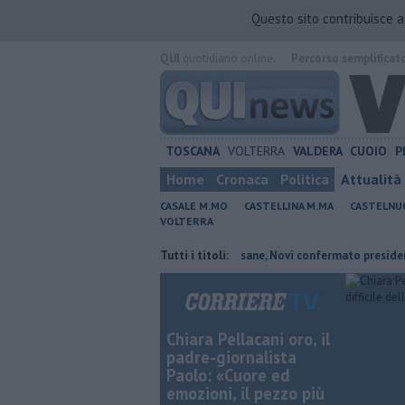
Questo sito contribuisce 
QUI
quotidiano online.
Percorso semplificat
TOSCANA
VOLTERRA
VALDERA
CUOIO
P
Home
Cronaca
Politica
Attualità
CASALE M.MO
CASTELLINA M.MA
CASTELNU
VOLTERRA
scena la storia
Misericordie Pisane, Novi confermato presidente
Tutti i titoli:
Chiara Pellacani oro, il
padre-giornalista
Paolo: «Cuore ed
emozioni, il pezzo più