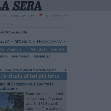
24°
35°
:
VOLTERRA
QuiNews.net
rdì
07 Agosto 2026
REZZO
GROSSETO
MASSA CARRARA
ste
Animali
Pubblicità
Contatti
VERDI
POMARANCE
RIPARBELLA
cco le palestre a cielo aperto
Al Museo della Civiltà contadina va in sce
L'articolo di ieri più letto
ana di Serrazzano, riaperta la
rcolazione
Tempi record per i lavori
realizzati dalla Provincia
sulla Sp 329 Bocca di
Valle. Il traffico a doppio