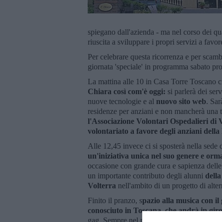
spiegano dall'azienda - ma nel corso dei qu
riuscita a sviluppare i propri servizi a favor
Per celebrare questa ricorrenza e per scamb
giornata 'speciale' in programma sabato pr
La mattina alle 10 in Casa Torre Toscano c
Chiara così com'è oggi:
si parlerà dei ser
nuove tecnologie e al
nuovo sito web
. Sar
residenze per anziani e non mancherà una t
l'Associazione Volontari Ospedalieri di 
volontariato a favore degli anziani della
Alle 12,45 invece ci si sposterà nella sede d
un'iniziativa unica nel suo genere e orma
occasione con grande cura e sapienza delle
un importante contributo degli alunni
della
Volterra
nell'ambito di un progetto di alte
Finito il pranzo, s
pazio alla musica con i
conosciuto in Toscana, che andrà in giro
gag. Sempre nel pomeriggio verranno presenta