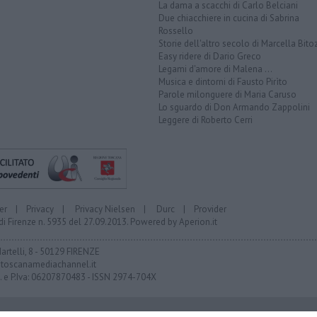
La dama a scacchi di Carlo Belciani
Due chiacchiere in cucina di Sabrina
Rossello
Storie dell'altro secolo di Marcella Bito
Easy ridere di Dario Greco
Legami d'amore di Malena ...
Musica e dintorni di Fausto Pirìto
Parole milonguere di Maria Caruso
Lo sguardo di Don Armando Zappolini
Leggere di Roberto Cerri
er
|
Privacy
|
Privacy Nielsen
|
Durc
|
Provider
di Firenze n. 5935 del 27.09.2013. Powered by
Aperion.it
Martelli, 8 - 50129 FIRENZE
toscanamediachannel.it
F. e P.Iva: 06207870483 - ISSN 2974-704X