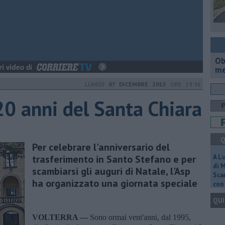
Ob
me
LUNEDÌ
07 DICEMBRE 2015
ORE 19:36
20 anni del Santa Chiara
Q
Per celebrare l'anniversario del
trasferimento in Santo Stefano e per
A L
di 
scambiarsi gli auguri di Natale, l'Asp
Scar
ha organizzato una giornata speciale
con 
QUI
VOLTERRA —
Sono ormai vent'anni, dal 1995,