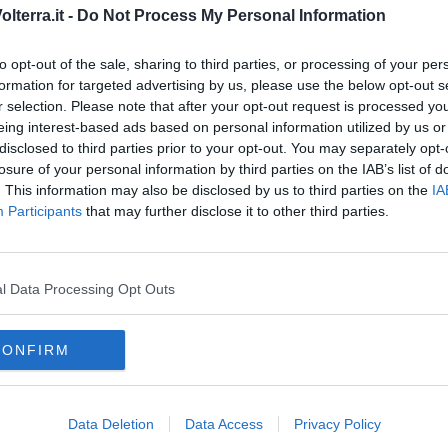
lterra.it -
Do Not Process My Personal Information
anzo compreso, un'occasione per rinsaldare il legame tra il Santa
to opt-out of the sale, sharing to third parties, or processing of your per
na grande partecipazione.
formation for targeted advertising by us, please use the below opt-out s
r selection. Please note that after your opt-out request is processed y
eing interest-based ads based on personal information utilized by us or
disclosed to third parties prior to your opt-out. You may separately opt-
losure of your personal information by third parties on the IAB’s list of
. This information may also be disclosed by us to third parties on the
IA
oscana iscriviti alla
Newsletter QUInews - ToscanaMedia.
Participants
that may further disclose it to other third parties.
amente nella tua casella di posta.
l Data Processing Opt Outs
CONFIRM
toscana
residenza sanitaria assistenziale
il pranzo di babette
Data Deletion
Data Access
Privacy Policy
zzi
dialetto