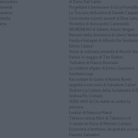
tescudaio
di Dario Dal Canto
teverdi
Progettare il benessere di Erica Fiumalbi
arance
La Toscana della birra di Davide Cappan
rbella
Cose strane e posti assurdi di Blue Lam
erra
Storielba di Alessandro Canestrelli
NEURONEWS di Alberto Arturo Vergani
Pensieri della domenica di Libero Ventur
Fauda e balagan di Alfredo De Girolam
Enrico Catassi
Storie di ordinaria umanità di Nicolò Ste
Parole in viaggio di Tito Barbini
Turbative di Franco Bonciani
Lo scrittore sfigato di Enrico Guerrini e
Gordiano Lupi
Raccontare di Gusto di Rubina Rovini
Legalità e non solo di Salvatore Calleri
Shalom La Cultura della Solidarietà di 
Andrea Pio Cristiani
VERSI-AMO di Chi mette al centro la
persona
Eureka! di Nausica Manzi
Tabasco senza filtro di Tabasco n.6
Ci vuole un fisico di Michele Campisi
Economia e territorio, da globale a loca
Daniele Salvadori