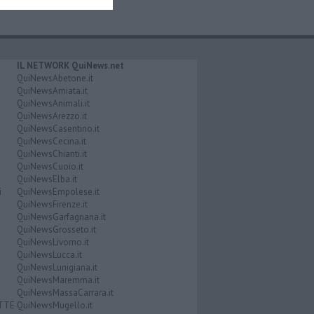
IL NETWORK QuiNews.net
QuiNewsAbetone.it
QuiNewsAmiata.it
QuiNewsAnimali.it
QuiNewsArezzo.it
QuiNewsCasentino.it
QuiNewsCecina.it
QuiNewsChianti.it
QuiNewsCuoio.it
QuiNewsElba.it
i
QuiNewsEmpolese.it
QuiNewsFirenze.it
QuiNewsGarfagnana.it
QuiNewsGrosseto.it
QuiNewsLivorno.it
QuiNewsLucca.it
QuiNewsLunigiana.it
QuiNewsMaremma.it
QuiNewsMassaCarrara.it
ATTE
QuiNewsMugello.it