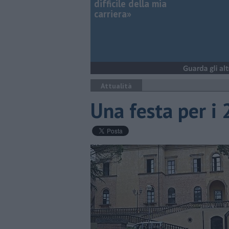
difficile della mia
carriera»
Attualità
Una festa per i 