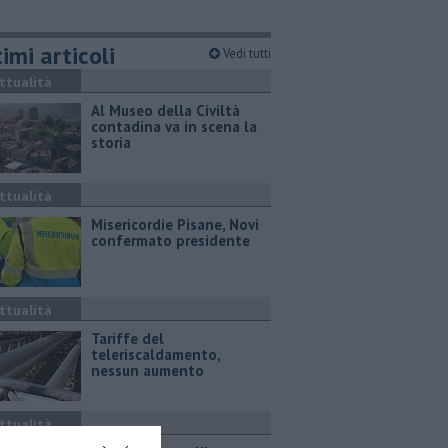
imi articoli
Vedi tutti
ttualità
Al Museo della Civiltà
contadina va in scena la
storia
ttualità
Misericordie Pisane, Novi
confermato presidente
ttualità
Tariffe del
teleriscaldamento,
nessun aumento
ttualità