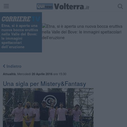
Etna, si è aperta una
nuova bocca eruttiva
nella Valle del Bove:
le immagini
spettacolari
dell’eruzione
Indietro
,
Mercoledì
ore 15:30
Attualità
20 Aprile 2016
Una sigla per Mistery&Fantasy