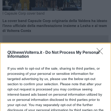
I Capsule Corp cover band
La cover band Capsule Corp originaria della Valdera ha ideato
l'inno ufficiale della manifestazione insieme a Lesha e al team
di Volterra Comix
QUInewsVolterra.it -
Do Not Process My Personal
Information
VOLTERRA —
Una sigla per la città di Volterra. E’ quella ideata
dai
Capsule Corp
, rinomata
cover band
di cartoni animati
If you wish to opt-out of the sale, sharing to third parties, or
originaria della Valdera e dintorni che, in collaborazione con
processing of your personal or sensitive information for
l'associazione
Lesha
e con il team del
Volterra Comix
,hanno
targeted advertising by us, please use the below opt-out
ideato la sigla come iniziativa promozionale del Volterra
section to confirm your selection. Please note that after your
Mistery&Fantasy
.
opt-out request is processed you may continue seeing
"Il
Mistery&Fantasy
è un evento unico nel panorama dei vari
interest-based ads based on personal information utilized by
Comics - spiega l’assessore
Paolo Moschi
- poiché è intriso di
us or personal information disclosed to third parties prior to
quel fascino misterioso di cui è avvolta Volterra. La sigla dei
your opt-out. You may separately opt-out of the further
Capsule
diventerà l'inno ufficiale della manifestazione, che
disclosure of your personal information by third parties on the