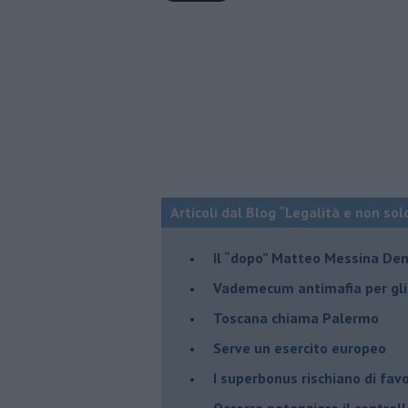
Articoli dal Blog “Legalità e non sol
Il “dopo” Matteo Messina De
Vademecum antimafia per gli 
Toscana chiama Palermo
Serve un esercito europeo
I superbonus rischiano di favo
Occorre potenziare il controll