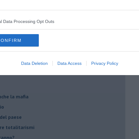
ista
l Data Processing Opt Outs
emonizzare
CONFIRM
ora più buia
 se parla troppo poco
Data Deletion
Data Access
Privacy Policy
Stati Uniti d'Europa
nche la mafia
io
 del paese
re totalitarismi
eranno?