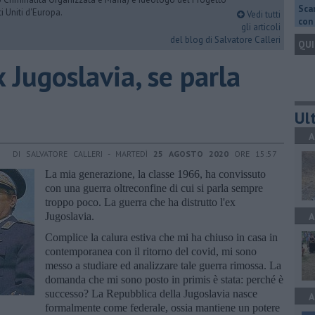
Scar
i Uniti d'Europa.
Vedi tutti
con 
gli articoli
del blog di Salvatore Calleri
QUI
x Jugoslavia, se parla
Ult
A
DI SALVATORE CALLERI - MARTEDÌ
25 AGOSTO 2020
ORE 15:57
La mia generazione, la classe 1966, ha convissuto
con una guerra oltreconfine di cui si parla sempre
troppo poco. La guerra che ha distrutto l'ex
Jugoslavia.
A
Complice la calura estiva che mi ha chiuso in casa in
contemporanea con il ritorno del covid, mi sono
messo a studiare ed analizzare tale guerra rimossa. La
domanda che mi sono posto in primis è stata: perché è
successo? La Repubblica della Jugoslavia nasce
A
formalmente come federale, ossia mantiene un potere