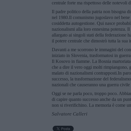
centrale forte ma rispettoso delle notevoli di
Il padre politico della patria non bisogna 
nel 1980.Il comunismo jugoslavo nel bene e
cosiddetta autogestione. Qui nasce probabilm
nazionalismi alla loro ennesima potenza. I
allargato ai singoli stati della federazion
il potere centrale che dimostrò tutta la sua i
Davanti a me scorrono le immagini del confl
iniziato in Slovenia, trasformatosi in guerr
Il Kosovo in fiamme. La Bosnia martoriata e
che a dire il vero oggi molti rimpiangono, 
malato di nazionalismi contrapposti.In paro
successo, la trasformazione del federalismo
nazionali che causeranno una guerra civile 
Oggi se ne parla poco, troppo poco. Abbiam
di capire quanto successo anche da un punto 
non si riverifichino. La memoria è come un
Salvatore Calleri