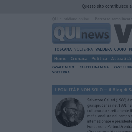
Questo sito contribuisce 
QUI
quotidiano online.
Percorso semplificat
TOSCANA
VOLTERRA
VALDERA
CUOIO
P
Home
Cronaca
Politica
Attualità
CASALE M.MO
CASTELLINA M.MA
CASTELNU
VOLTERRA
LEGALITÀ E NON SOLO — il Blog di Sa
Salvatore Calleri (1966) è n
giurisprudenza nel 1991 h
collaborato strettamente fi
mafia, analista nel campo d
internazionale è president
Fondazione Pertini. Di ent
(Osservatorio Mediterraneo