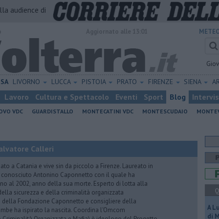
alla audience di
o
Aggiornato alle 13:01
METEO
Gio
ISA
LIVORNO
LUCCA
PISTOIA
PRATO
FIRENZE
SIENA
A
Lavoro
Cultura e Spettacolo
Eventi
Sport
Blog
Intervi
OVO VDC
GUARDISTALLO
MONTECATINI VDC
MONTESCUDAIO
MONTE
lvatore Calleri
ato a Catania e vive sin da piccolo a Firenze. Laureato in
a conosciuto Antonino Caponnetto con il quale ha
no al 2002, anno della sua morte. Esperto di lotta alla
Q
ella sicurezza e della criminalità organizzata
e della Fondazione Caponnetto e consigliere della
A L
rambe ha ispirato la nascita. Coordina l'Omcom
di 
 Criminalità Organizzata e Mafia) è ideologo del Progetto