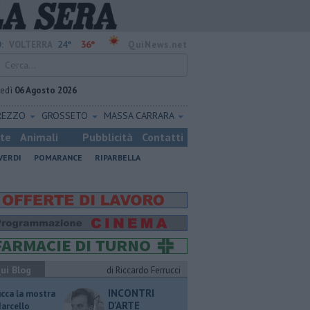
24°
36°
:
VOLTERRA
QuiNews.net
vedì
06 Agosto 2026
REZZO
GROSSETO
MASSA CARRARA
ste
Animali
Pubblicità
Contatti
VERDI
POMARANCE
RIPARBELLA
ui Blog
di Riccardo Ferrucci
INCONTRI
ucca la mostra
D'ARTE
Marcello