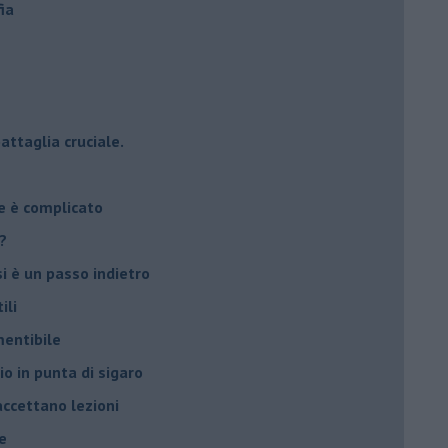
ia
attaglia cruciale.
e è complicato
?
si è un passo indietro
ili
mentibile
io in punta di sigaro
accettano lezioni
e