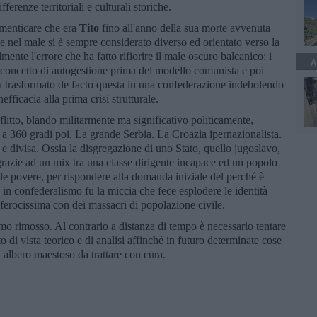
fferenze territoriali e culturali storiche.
dimenticare che era
Tito
fino all'anno della sua morte avvenuta
 nel male si è sempre considerato diverso ed orientato verso la
ente l'errore che ha fatto rifiorire il male oscuro balcanico: i
A
l concetto di autogestione prima del modello comunista e poi
e ha trasformato de facto questa in una confederazione indebolendo
nefficacia alla prima crisi strutturale.
itto, blando militarmente ma significativo politicamente,
a a 360 gradi poi. La grande Serbia. La Croazia ipernazionalista.
 divisa. Ossia la disgregazione di uno Stato, quello jugoslavo,
grazie ad un mix tra una classe dirigente incapace ed un popolo
le povere, per rispondere alla domanda iniziale del perché è
 in confederalismo fu la miccia che fece esplodere le identità
ferocissima con dei massacri di popolazione civile.
o rimosso. Al contrario a distanza di tempo è necessario tentare
di vista teorico e di analisi affinché in futuro determinate cose
 albero maestoso da trattare con cura.