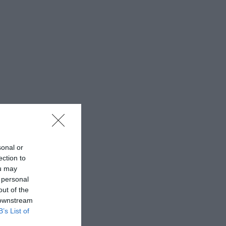
sonal or
ection to
ou may
 personal
out of the
 downstream
B’s List of