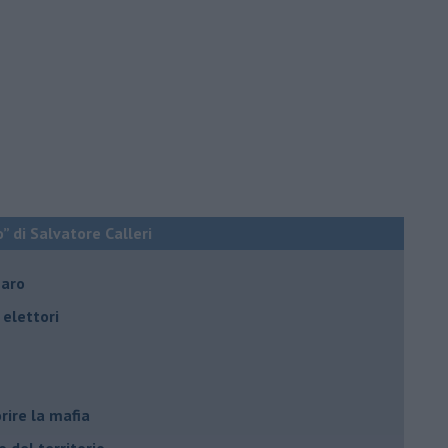
o” di Salvatore Calleri
naro
elettori
rire la mafia
o del territorio