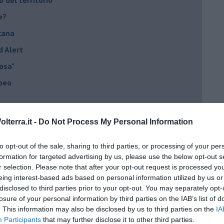
e?
cana
d Alert
osa"
opeo
lterra.it -
Do Not Process My Personal Information
he viene al pettine
to opt-out of the sale, sharing to third parties, or processing of your per
formation for targeted advertising by us, please use the below opt-out s
to con USA, Russia e Cina
r selection. Please note that after your opt-out request is processed y
eing interest-based ads based on personal information utilized by us or
ci postpandemia
disclosed to third parties prior to your opt-out. You may separately opt-
dell'alluvione 1966
losure of your personal information by third parties on the IAB’s list of
. This information may also be disclosed by us to third parties on the
IA
el covid
Participants
that may further disclose it to other third parties.