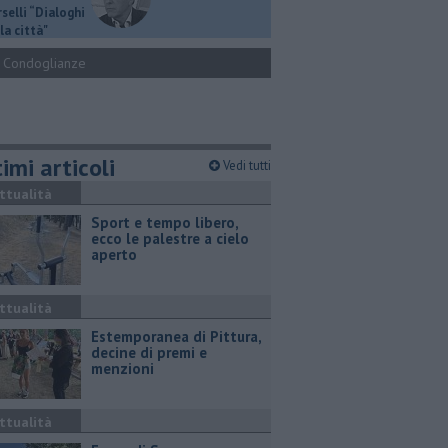
selli “Dialoghi
la città"
Condoglianze
imi articoli
Vedi tutti
ttualità
Sport e tempo libero,
ecco le palestre a cielo
aperto
ttualità
Estemporanea di Pittura,
decine di premi e
menzioni
ttualità