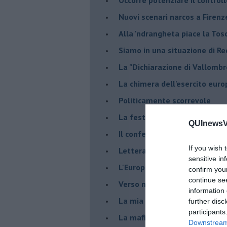
​Nuovi scenari narcos a Firenz
Alla 'ndrangheta piace la Tos
Siamo in una situazione di Re
La "Dichiarazione di Vallombr
La chimera dell'esercito eur
Politicamente scorrevole
La festa dell'Europa
QUInewsVo
Il confederalismo è un nodo c
If you wish 
Lettera al Presidente Draghi
sensitive in
L'Europa non regge il confron
confirm you
continue se
Verso nuovi modelli economi
information 
​La mia generazione... Quella 
further disc
participants
​La mafia sanitaria ai tempi d
Downstream 