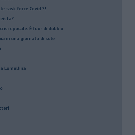
e task force Covid ?!
peista?
crisi epocale. È fuor di dubbio
ia in una giornata di sole
à
lla Lomellina
ro
tteri