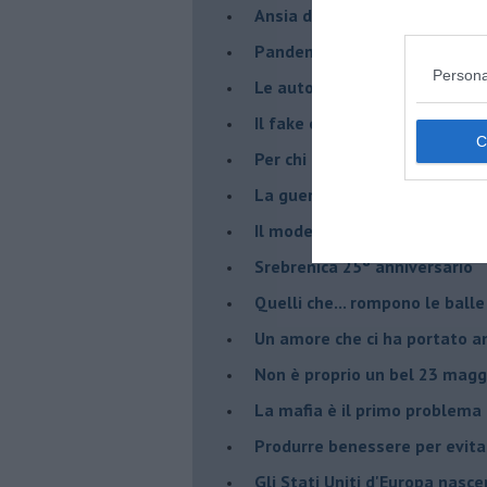
Ansia da Covid
Pandemia e modello neoliber
Persona
Le auto diesel non son da d
​Il fake e la mafia
Per chi combatte la mafia è l'
La guerra nell'ex Jugoslavia,
Il modello da seguire per gli 
Srebrenica 25° anniversario
Quelli che... rompono le balle
Un amore che ci ha portato a
Non è proprio un bel 23 magg
La mafia è il primo problema
Produrre benessere per evita
Gli Stati Uniti d'Europa nasc