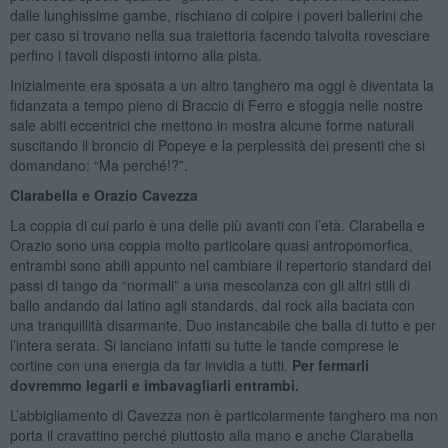
dalle lunghissime gambe, rischiano di colpire i poveri ballerini che
per caso si trovano nella sua traiettoria facendo talvolta rovesciare
perfino i tavoli disposti intorno alla pista.
Inizialmente era sposata a un altro tanghero ma oggi è diventata la
fidanzata a tempo pieno di Braccio di Ferro e sfoggia nelle nostre
sale abiti eccentrici che mettono in mostra alcune forme naturali
suscitando il broncio di Popeye e la perplessità dei presenti che si
domandano: “Ma perché!?”.
Clarabella e Orazio Cavezza
La coppia di cui parlo è una delle più avanti con l’età. Clarabella e
Orazio sono una coppia molto particolare quasi antropomorfica,
entrambi sono abili appunto nel cambiare il repertorio standard dei
passi di tango da “normali” a una mescolanza con gli altri stili di
ballo andando dal latino agli standards, dal rock alla baciata con
una tranquillità disarmante. Duo instancabile che balla di tutto e per
l’intera serata. Si lanciano infatti su tutte le tande comprese le
cortine con una energia da far invidia a tutti.
Per fermarli
dovremmo legarli e imbavagliarli entrambi.
L’abbigliamento di Cavezza non è particolarmente tanghero ma non
porta il cravattino perché piuttosto alla mano e anche Clarabella