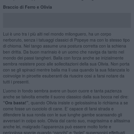
Braccio di Ferro e Olivia
Lui è uno tra i più alti nel mondo milonguero, ha un corpo
nerboruto, senza i tatuaggi classici di Popeye ma con lo stesso tipo
di chioma. Nel tango assume una postura corretta con la schiena
ben dritta. Da buon marinaio è un uomo che naviga da tanto nel
mondo dei passi tangheri. Balla con forza anche se inizialmente
sembra resistere poco alle sollecitazioni della sua Olivia. Non porta
con se gli spinaci mentre balla ma li usa quando la sua fidanzata lo
coinvolge in piroette esuberanti da riuscire così a farsi notare da
tutti i presenti.
L’uomo in fondo sembra avere un buon cuore e tanta pazienza
anche se talvolta emette il suono classico dalla sua bocca nel dire:
“Ora basta!”
, quando Olivia insiste o gelosissima lo richiama a se
come fosse un cucciolo di cane. E’ capace di farsi strada e
difendere la sua ronda con le sue lunghe gambe scansando gli
avversari in colpo solo. Olivia dal canto suo, magrissima e altissima
anche lei, malgrado l’apparenza può essere molto forte e
pericolosa specie quando “ganchi” e “bolei” supersonici effettuati