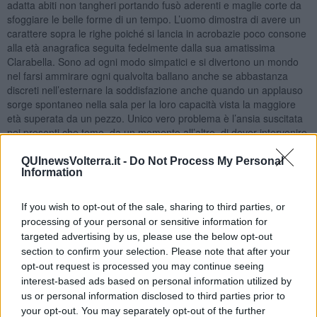
adatta abiti non tangheri portando fusò aderenti e maglie corte da
sfoggiare le belle forme di un tempo. L’uomo dimostra di avere un
carattere sopra le righe poiché si lancia in acrobazie poco consone
alla età anagrafica seguita fedelmente dalla sua amatissima
Clarabella. Sono ad ogni modo simpatici e si divertono un mondo
nel farsi ammirare ogni qualvolta ballano anche se abbastanza
discreti nell’esternare la soddisfazione anche quando un applauso
sorge spontaneo nella sala per la loro capacità vista la maggiore
età superata da un pezzo. Unico vero problema è l’ansia suscitata
nei presenti che teme, da un momento all’altro, di dover intervenire
per soccorrere la coppia caduta a causa dei funambolismi effettuati.
QUInewsVolterra.it -
Do Not Process My Personal
Maria Caruso
Information
If you wish to opt-out of the sale, sharing to third parties, or
processing of your personal or sensitive information for
targeted advertising by us, please use the below opt-out
section to confirm your selection. Please note that after your
Se vuoi leggere le notizie principali della Toscana iscriviti alla
opt-out request is processed you may continue seeing
Newsletter QUInews - ToscanaMedia.
Arriva gratis tutti i giorni
interest-based ads based on personal information utilized by
alle 20:00 direttamente nella tua casella di posta.
us or personal information disclosed to third parties prior to
Basta cliccare
QUI
your opt-out. You may separately opt-out of the further