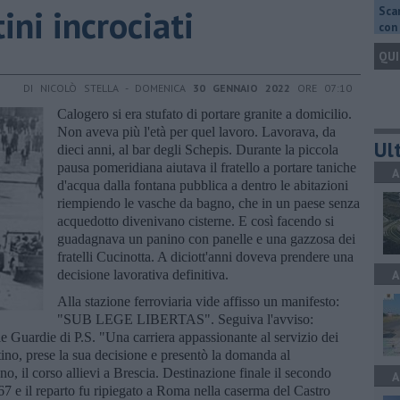
tini incrociati
Scar
con 
QUI
DI NICOLÒ STELLA - DOMENICA
30 GENNAIO 2022
ORE 07:10
Calogero si era stufato di portare granite a domicilio.
Non aveva più l'età per quel lavoro. Lavorava, da
Ult
dieci anni, al bar degli Schepis. Durante la piccola
pausa pomeridiana aiutava il fratello a portare taniche
A
d'acqua dalla fontana pubblica a dentro le abitazioni
riempiendo le vasche da bagno, che in un paese senza
acquedotto divenivano cisterne. E così facendo si
guadagnava un panino con panelle e una gazzosa dei
fratelli Cucinotta. A diciott'anni doveva prendere una
decisione lavorativa definitiva.
A
Alla stazione ferroviaria vide affisso un manifesto:
"SUB LEGE LIBERTAS". Seguiva l'avviso:
e Guardie di P.S. "Una carriera appassionante al servizio dei
tino, prese la sua decisione e presentò la domanda al
, il corso allievi a Brescia. Destinazione finale il secondo
A
967 e il reparto fu ripiegato a Roma nella caserma del Castro