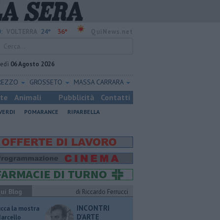
24°
36°
:
VOLTERRA
QuiNews.net
vedì
06 Agosto 2026
REZZO
GROSSETO
MASSA CARRARA
ste
Animali
Pubblicità
Contatti
VERDI
POMARANCE
RIPARBELLA
ui Blog
di Riccardo Ferrucci
INCONTRI
ucca la mostra
D'ARTE
Marcello