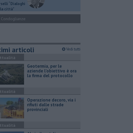
selli “Dialoghi
la città"
Condoglianze
imi articoli
Vedi tutti
ttualità
Geotermia, per le
aziende l'obiettivo è ora
la firma del protocollo
ttualità
Operazione decoro, via i
rifiuti dalle strade
provinciali
ttualità