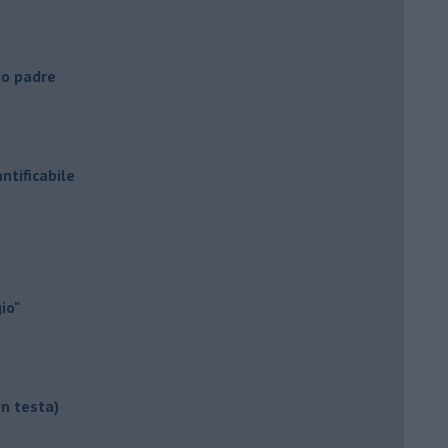
mio padre
ntificabile
io"
in testa)