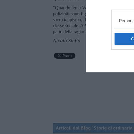
"Quando ieri a Valle Giulia avete fatto a bot
poliziotti sono figli di poveri, hanno vent'ann
sacro teppismo, di eletta tradizione risorgim
Persona
classe sociale. A Valle Giulia, ieri, si è co
parte della ragione, eravate i ricchi; mentre 
Nicolò Stella
Articoli dal Blog “Storie di ordinari