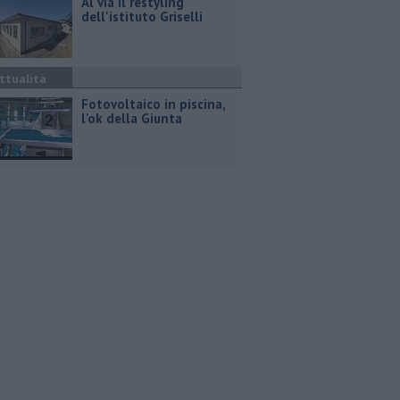
Al via il restyling
dell'istituto Griselli
ttualità
Fotovoltaico in piscina,
l'ok della Giunta