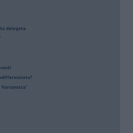
esta delegata.
”
 conti
indifferenziata?
a Varramista"