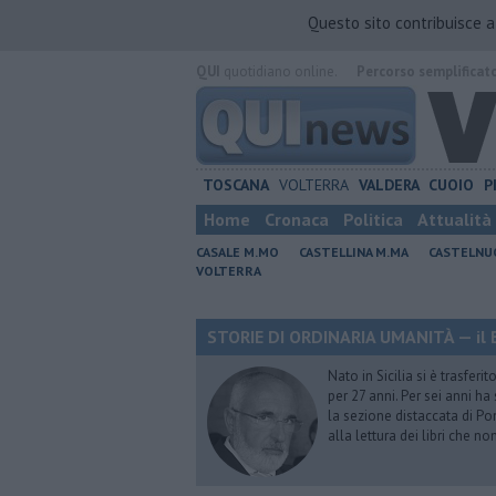
Questo sito contribuisce 
QUI
quotidiano online.
Percorso semplificat
TOSCANA
VOLTERRA
VALDERA
CUOIO
P
Home
Cronaca
Politica
Attualità
CASALE M.MO
CASTELLINA M.MA
CASTELNU
VOLTERRA
STORIE DI ORDINARIA UMANITÀ — il B
Nato in Sicilia si è trasfer
per 27 anni. Per sei anni h
la sezione distaccata di Pon
alla lettura dei libri che n