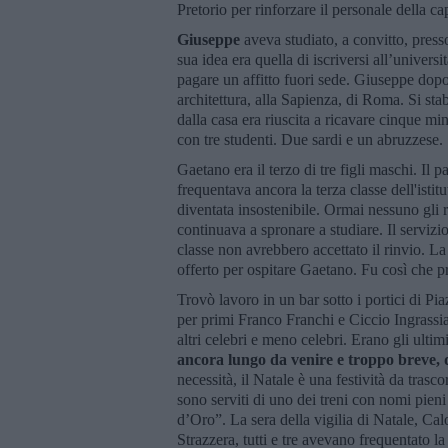
Pretorio per rinforzare il personale della cap
Giuseppe
aveva studiato, a convitto, press
sua idea era quella di iscriversi all’univers
pagare un affitto fuori sede. Giuseppe dopo 
architettura, alla Sapienza, di Roma. Si sta
dalla casa era riuscita a ricavare cinque m
con tre studenti. Due sardi e un abruzzese.
Gaetano era il terzo di tre figli maschi. Il
frequentava ancora la terza classe dell'isti
diventata insostenibile. Ormai nessuno gli
continuava a spronare a studiare. Il servizi
classe non avrebbero accettato il rinvio. L
offerto per ospitare Gaetano. Fu così che pr
Trovò lavoro in un bar sotto i portici di Pia
per primi Franco Franchi e Ciccio Ingrassi
altri celebri e meno celebri. Erano gli ulti
ancora lungo da venire e troppo breve,
necessità, il Natale è una festività da trascor
sono serviti di uno dei treni con nomi pieni 
d’Oro”. La sera della vigilia di Natale, Ca
Strazzera, tutti e tre avevano frequentato la