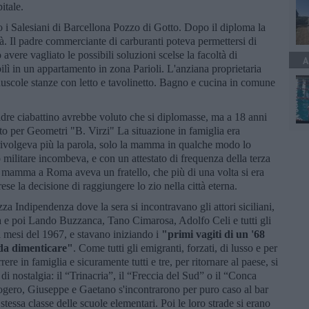
itale.
o i Salesiani di Barcellona Pozzo di Gotto. Dopo il diploma la
ità. Il padre commerciante di carburanti poteva permettersi di
avere vagliato le possibili soluzioni scelse la facoltà di
A
bilì in un appartamento in zona Parioli. L'anziana proprietaria
inuscole stanze con letto e tavolinetto. Bagno e cucina in comune
 padre ciabattino avrebbe voluto che si diplomasse, ma a 18 anni
tuto per Geometri "B. Virzi" La situazione in famiglia era
 rivolgeva più la parola, solo la mamma in qualche modo lo
o militare incombeva, e con un attestato di frequenza della terza
a mamma a Roma aveva un fratello, che più di una volta si era
ese la decisione di raggiungere lo zio nella città eterna.
zza Indipendenza dove la sera si incontravano gli attori siciliani,
a e poi Lando Buzzanca, Tano Cimarosa, Adolfo Celi e tutti gli
mi mesi del 1967, e stavano iniziando i
"primi vagiti di un '68
 da dimenticare"
. Come tutti gli emigranti, forzati, di lusso e per
rere in famiglia e sicuramente tutti e tre, per ritornare al paese, si
di nostalgia: il “Trinacria”, il “Freccia del Sud” o il “Conca
logero, Giuseppe e Gaetano s'incontrarono per puro caso al bar
 stessa classe delle scuole elementari. Poi le loro strade si erano