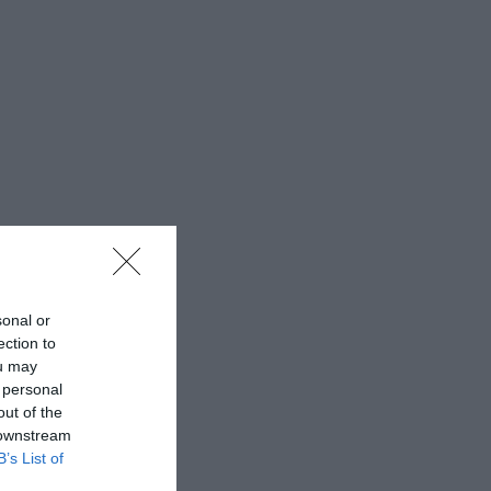
sonal or
ection to
ou may
 personal
out of the
 downstream
B’s List of