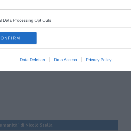
te con i poliziotti io simpatizzavo con i poliziotti, perché i
i, la vostra età, cari e care. I ragazzi poliziotti che voi, per
entale di figli di papà, avete bastonato, appartengono all'altra
l Data Processing Opt Outs
sì avuto un frammento di lotta di classe e voi, cari, benché dalla
i poliziotti, che erano dalla parte del torto, erano i poveri”.
CONFIRM
Data Deletion
Data Access
Privacy Policy
a umanità” di Nicolò Stella