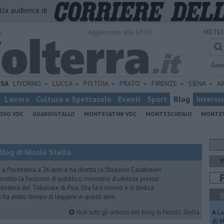
alla audience di
o
Aggiornato alle 17:30
METEO
Gio
ISA
LIVORNO
LUCCA
PISTOIA
PRATO
FIRENZE
SIENA
A
Lavoro
Cultura e Spettacolo
Eventi
Sport
Blog
Intervi
OVO VDC
GUARDISTALLO
MONTECATINI VDC
MONTESCUDAIO
MONTE
log di Nicolò Stella
ito a Pontedera a 26 anni e ha diretto la Stazione Carabinieri
a svolto la funzione di pubblico ministero d’udienza presso
tedera del Tribunale di Pisa. Ora fa il nonno e si dedica
Q
on ha avuto tempo di leggere in questi anni.
Vedi tutti gli articoli del blog di Nicolò Stella
A L
di 