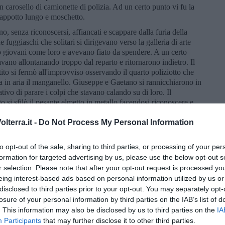
carosello di camionette di polizia. Ad un certo punto vi fu la
 cappotto lungo e moschetto.
, senza riconoscersi, affiancati e scappare dalla furia della
e fuggiaschi che solitari si dirigevano verso la galleria di arte
no giovani come loro e avevano fiato da spendere. A un certo
avano allontanando troppo dal reparto e ritornarono indietro. Il
ito si fermò all'improvviso osservando il quarto poliziotto che
a in aria il manganello. Giuseppe e Gaetano si rannicchiarono in
ativo di parare i colpi che stavano calando su di loro. Il
o si sfilò il pesante elmetto in metallo facendosi riconoscere e
ui? Giuseppe riconobbe subito il suo paesano in divisa
on quella divisa?” E subito dopo scorgendo Gaetano al suo
lterra.it -
Do Not Process My Personal Information
to opt-out of the sale, sharing to third parties, or processing of your per
i di essersi incontrati quel venerdì mattina a Valle Giulia. Un
 mettersi in salvo sia dalla polizia che dagli studenti i tre
formation for targeted advertising by us, please use the below opt-out s
guidati da Giuseppe che conosceva quei luoghi. Una volta giunti
r selection. Please note that after your opt-out request is processed y
 a un drappello di celerini che stazionavano poco lontano da un
eing interest-based ads based on personal information utilized by us or
ro la presenza della Polizia. Giuseppe si avvicinò a loro
disclosed to third parties prior to your opt-out. You may separately opt-
 Gaetano si avviò verso la fermata del filobus per far ritorno a
losure of your personal information by third parties on the IAB’s list of
dal loro destino, non si incontrarono mai più.
. This information may also be disclosed by us to third parties on the
IA
Participants
that may further disclose it to other third parties.
i
nella famosa poesia sulla battaglia di Valle Giulia: