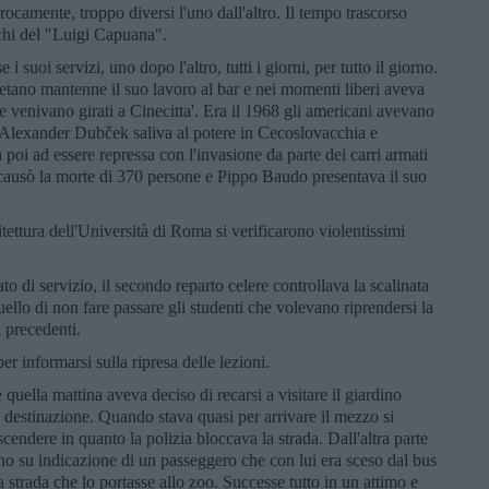
rocamente, troppo diversi l'uno dall'altro. Il tempo trascorso
nchi del "Luigi Capuana".
 suoi servizi, uno dopo l'altro, tutti i giorni, per tutto il giorno.
etano mantenne il suo lavoro al bar e nei momenti liberi aveva
he venivano girati a Cinecitta'. Era il 1968 gli americani avevano
; Alexander Dubček saliva al potere in Cecoslovacchia e
poi ad essere repressa con l'invasione da parte dei carri armati
ce causò la morte di 370 persone e Pippo Baudo presentava il suo
itettura dell'Università di Roma si verificarono violentissimi
o di servizio, il secondo reparto celere controllava la scalinata
uello di non fare passare gli studenti che volevano riprendersi la
i precedenti.
er informarsi sulla ripresa delle lezioni.
 quella mattina aveva deciso di recarsi a visitare il giardino
a destinazione. Quando stava quasi per arrivare il mezzo si
scendere in quanto la polizia bloccava la strada. Dall'altra parte
no su indicazione di un passeggero che con lui era sceso dal bus
a strada che lo portasse allo zoo. Successe tutto in un attimo e