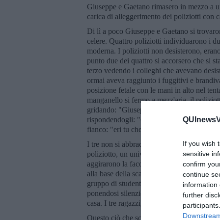
Giuseppe e Gaetano rimasero in mezzo a un 
carica di alleggerimento dei poliziotti con
Di lì a poco Giuseppe e Gaetano si trovarono
celere. Quattro poliziotti individuarono i du
moderna. I poliziotti non desisterono, era
punto due dei quattro si accorsero che si st
terzo vedendo i colleghi che avevano desist
ormai aveva raggiunto i fuggitivi e brandiv
posizione fetale con le mani in alto nel tent
manganello si fermo a mezz'aria, il poliziott
gridando: "Giuseppe, Gaetano che ci fate q
rispondendogli: "Calogero che ci fai tu, c
QUInewsVo
fianco: "eri tu che correvi a mio fianco?
If you wish 
I tre non si abbracciarono ma furono content
poliziotto, un universitario e un operaio. Per
sensitive in
aggirarono la facoltà per il suo perimetro 
confirm you
alla base della scalinata, Calogero si riunì
continue se
gruppo di studenti che urlavano slogan cont
information 
ponendosi silenziosamente nelle ultime file.
further disc
casa. I tre ragazzi, divisi dalle loro vite e 
participants
Downstream 
Questo ciò che scrisse
Pier Paolo Pasolin