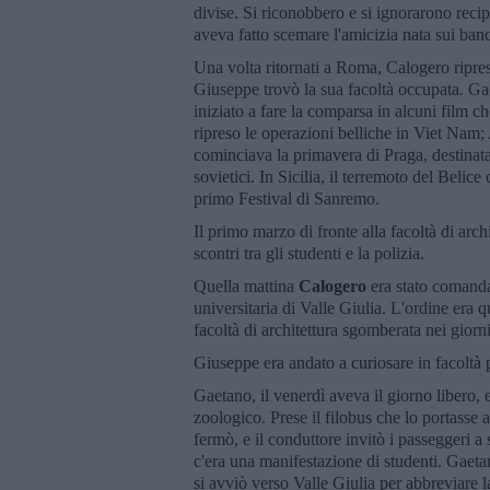
divise. Si riconobbero e si ignorarono recip
aveva fatto scemare l'amicizia nata sui ba
Una volta ritornati a Roma, Calogero riprese i
Giuseppe trovò la sua facoltà occupata. Ga
iniziato a fare la comparsa in alcuni film c
ripreso le operazioni belliche in Viet Nam
cominciava la primavera di Praga, destinata 
sovietici. In Sicilia, il terremoto del Beli
primo Festival di Sanremo.
Il primo marzo di fronte alla facoltà di arch
scontri tra gli studenti e la polizia.
Quella mattina
Calogero
era stato comandat
universitaria di Valle Giulia. L'ordine era q
facoltà di architettura sgomberata nei giorn
Giuseppe era andato a curiosare in facoltà p
Gaetano, il venerdì aveva il giorno libero, e
zoologico. Prese il filobus che lo portasse 
fermò, e il conduttore invitò i passeggeri a 
c'era una manifestazione di studenti. Gaeta
si avviò verso Valle Giulia per abbreviare l