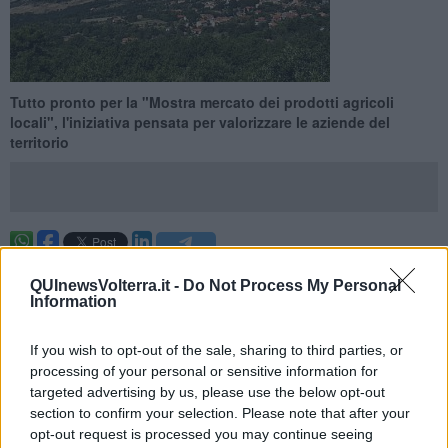
Tutto pronto per la "Mostra mercato dei prodotti agricoli
locali", l'iniziativa pensata per valorizzare le aziende del
territorio
CASTELLINA MARITTIMA —
Il centro di
Castellina Marittima
,
QUInewsVolterra.it -
Do Not Process My Personal
per una mattinata, si trasforma in
una vetrina del territorio
, tra
Information
produzioni a chilometro zero, degustazioni, escursioni e attività per
famiglie. L'appuntamento, organizzato dal Comune, è in
programma domenica 7 Giugno dalle 8 alle 13 in piazza Don Gallo,
If you wish to opt-out of the sale, sharing to third parties, or
dove si terrà appunto la "
Mostra Mercato dei prodotti agricoli
processing of your personal or sensitive information for
locali
", iniziativa inserita all’interno del progetto "Terre Pisano
targeted advertising by us, please use the below opt-out
Livornesi: cibo e territorio".
section to confirm your selection. Please note that after your
opt-out request is processed you may continue seeing
"L’obiettivo della manifestazione è
valorizzare le aziende agricole