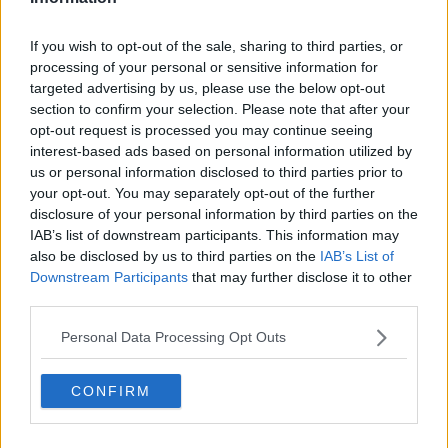
"Le attività presenti in prossimità di piazza Martiri della Libertà -
afferma in una nota Montagnani - hanno
più che dimezzato il loro
If you wish to opt-out of the sale, sharing to third parties, or
incasso giornaliero
, alcuni di loro stanno valutando l'opzione di
processing of your personal or sensitive information for
chiudere alcuni giorni per limitare le spese
. Manca veramente
targeted advertising by us, please use the below opt-out
poco all'inizio dell'attività turistica e gli interrogativi sono sempre più
section to confirm your selection. Please note that after your
frequenti".
opt-out request is processed you may continue seeing
"Confesercenti - prosegue la presidente - pur essendo a fianco
interest-based ads based on personal information utilized by
dell'amministrazione comunale in questa fase di vera criticità,
us or personal information disclosed to third parties prior to
chiede che
i tempi di ripristino quantomeno della viabilità
your opt-out. You may separately opt-out of the further
vengano accelerati
, magari utilizzando un
senso alternato
in
disclosure of your personal information by third parties on the
modo che almeno l'arteria in prossimità di piazza Martiri della
IAB’s list of downstream participants. This information may
Libertà possa ritornare a vivere e lavorare". Inoltre Katiuscia
also be disclosed by us to third parties on the
IAB’s List of
Montagnani chiede al Comune "di valutare la possibilità di rivedere
il progetto
parcheggi nelle aree intorno alla città
e magari anche
Downstream Participants
that may further disclose it to other
le
fasce orarie della ztl
;attualmente non vi è possibilità logistica di
third parties.
accesso alla città da parte di un pullman turistico".
In ballo, secondo Confesercenti, non c'è solo la stagione turistica,
Personal Data Processing Opt Outs
ma anche il
mercato settimanale
. "Martedì - spiega Montagnani -
abbiamo affrontato con l'
amministrazione comunale
la questione
CONFIRM
del mercato: con la
chiusura della viabilità
, infatti, abbiamo
voluto capire quali fossero le difficoltà e le criticità per l'accesso alla
piazza dei Priori". "La nostra
proposta
- prosegue la presidente - è