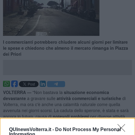
I commercianti potrebbero chiudere alcuni giorni per limitare
le spese e chiedono che almeno il mercato rimanga in Piazza
dei Priori
VOLTERRA —
"Non bastava la
situazione economica
devastante
a gravare sulle
attività commerciali e turistiche
di
Volterra, ma ora c'è anche una calamità naturale come quella
avvenuta nei giorni scorsi. La caduta dello sperone, è stata e sarà
ancora in futuro, causa di
notevoli problemi
per diverse attività
volterrane". Il nuovo grido di allarme arriva dalla
presidente della
Confesercenti di Volterra Katiuscia Montagnani
dopo una serie
QUInewsVolterra.it -
Do Not Process My Personal
di incontri con le attività commerciali.
Information