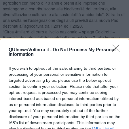
agricoltori con meno di 40 anni e premi alle imprese che
sostengono e contribuiscono alla biodiversità del territorio, alla
diversificazione culturale e alla sostenibilità ambientale". Si tratta di
una svolta nell’assegnazione degli aiuti previsti dalla nuova Pac
destinati all’agricoltura tra il 2014 ed il 2020.
"Circa 4miliardi di euro a livello nazionale – spiaga Coldiretti –
Beneficiarie potenziali dei contributi europei circa 7 mila imprese.
Prospettive più che interessanti visto che i contributi hanno incluso
anche produzioni come l’orticoltura e la viticoltura fino ad ora
QUInewsVolterra.it -
Do Not Process My Personal
Information
lasciate fuori. Ci saranno più risorse, e questo sarà
importantissimo, per i settori strategici del Made in Tuscany come
la zootecnia da carne e da latte, gli ovicaprini, l’olivicoltura e la
If you wish to opt-out of the sale, sharing to third parties, or
cerealicoltura. Comparti che sul territorio provinciale producono
processing of your personal or sensitive information for
una buona fetta del Pil agricolo".
targeted advertising by us, please use the below opt-out
Per Fabrizio Filippi, presidente provinciale Coldiretti, è il risultato di
section to confirm your selection. Please note that after your
una battaglia non facile: "si apre una nuova era nei criteri e nei
opt-out request is processed you may continue seeing
modi di assegnazione delle risorse che premiano finalmente la vera
interest-based ads based on personal information utilized by
agricoltura, quella fatta da chi di agricoltura vive ogni giorno, e
us or personal information disclosed to third parties prior to
bandiscono le rendite e la casta degli intoccabili formata da soggetti
your opt-out. You may separately opt-out of the further
che nulla avevano da spartire con l’agricoltura attiva". "Esclusi dalla
disclosure of your personal information by third parties on the
nuova Pac, ed inseriti nella black list, banche - aggiunge - società
IAB’s list of downstream participants. This information may
finanziarie, assicurative e immobiliari che rappresentano lo 0,2%
also be disclosed by us to third parties on the
IAB’s List of