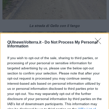
La strada di Gello con il fango
QUInewsVolterra.it -
Do Not Process My Personal
Information
If you wish to opt-out of the sale, sharing to third parties, or
processing of your personal or sensitive information for
targeted advertising by us, please use the below opt-out
section to confirm your selection. Please note that after your
opt-out request is processed you may continue seeing
interest-based ads based on personal information utilized by
Una frana a Montecatini Val di Cecina
us or personal information disclosed to third parties prior to
Infine, appunto,
Volterra
. "Abbiamo registrato
smottamenti e frane
your opt-out. You may separately opt-out of the further
in diverse aree
, alcuni dei quali sono già stati oggetto di intervento,
disclosure of your personal information by third parties on the
come sulla
strada statale 68
, sulla
strada provinciale 15
e sulla
IAB’s list of downstream participants. This information may
strada comunale Il Palagione
- ha spiegato il sindaco Santi - i
also be disclosed by us to third parties on the
IAB’s List of