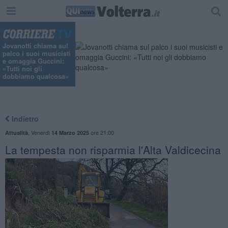
Jovanotti chiama sul
palco i suoi musicisti
e omaggia Guccini:
«Tutti noi gli
dobbiamo qualcosa»
Indietro
,
Venerdì
ore 21:00
Attualità
14 Marzo 2025
La tempesta non risparmia l'Alta Valdicecina