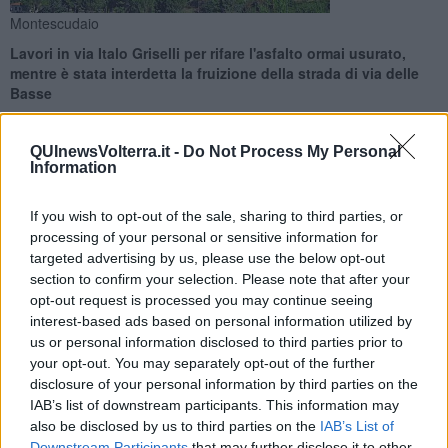
Montescudaio
Lavori in via Italo Griselli per rifare l'asfalto ormai usurato,
mentre è stata interdetta la fruizione della strada di via delle
Basse
QUInewsVolterra.it -
Do Not Process My Personal
Information
If you wish to opt-out of the sale, sharing to third parties, or
MONTESCUDAIO —
I
cantieri per la manutenzione
processing of your personal or sensitive information for
straordinaria di via Italo Griselli
, che hanno richiesto un
targeted advertising by us, please use the below opt-out
investimento di
70mila euro
, richiedono delle modifiche al traffico
per le prossime settimane.
section to confirm your selection. Please note that after your
opt-out request is processed you may continue seeing
"Si tratta di lavori di asfaltatura e rifacimento dei marciapiedi - ha
interest-based ads based on personal information utilized by
detto il sindaco
Loris Caprai
- cantieri che si sono resi necessari a
us or personal information disclosed to third parties prior to
fronte di problematiche relative all’
usura del manto stradale
.
your opt-out. You may separately opt-out of the further
Contiamo di aprire il cantiere entro la fine del mese di Novembre,
disclosure of your personal information by third parties on the
dando preventiva comunicazione alla cittadinanza su eventuali
IAB’s list of downstream participants. This information may
chiusure o divieti nel tratto stradale".
also be disclosed by us to third parties on the
IAB’s List of
Downstream Participants
that may further disclose it to other