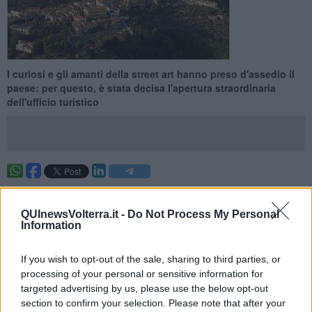
I curiosi e gli amanti della street art hanno preso d'assedio il
paese: per questo, è stata decisa l'apertura straordinaria
dell'ufficio turistico
RIPARBELLA —
I nuovi murales di Riparbella stanno attirando
un folto numero di visitatori
desiderosi di ammirare le opere
QUInewsVolterra.it -
Do Not Process My Personal
create grazie al festival
La collina delle fiabe
; così, per accogliere
Information
le persone e fornire loro tutte le informazioni necessarie, è stato
deciso di attuare
un’apertura speciale dell’ufficio turistico in
piazza del Popolo
dove, grazie ad un gruppo di volontari, sarà
If you wish to opt-out of the sale, sharing to third parties, or
possibile anche prendere parte ad un tour lungo il percorso delle
processing of your personal or sensitive information for
opere.
targeted advertising by us, please use the below opt-out
section to confirm your selection. Please note that after your
Volendo, si potrà effettuare in autonomia il percorso dei murales,