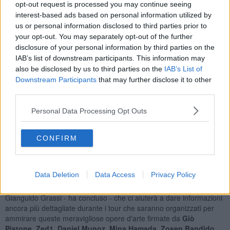
opt-out request is processed you may continue seeing
munendosi di una mappa che si potrà trovare sempre presso
interest-based ads based on personal information utilized by
l’ufficio turistico.
us or personal information disclosed to third parties prior to
your opt-out. You may separately opt-out of the further
disclosure of your personal information by third parties on the
IAB’s list of downstream participants. This information may
In questo fine settimana l’ufficio sarà aperto dalle 15,30 alle 17,30
also be disclosed by us to third parties on the
IAB’s List of
di sabato 19 Ottobre e dalle 11 alle 12,30 e dalle 15 alle 17,30 della
Downstream Participants
that may further disclose it to other
domenica successiva.
third parties.
“Siamo estremamente felici del risultato che sta avendo ‘La collina
delle fiabe’. Io stessa mi sono trovata domenica scorsa
Personal Data Processing Opt Outs
casualmente ad accompagnare nel tour dei murales alcuni visitatori
provenienti da varie parti della Toscana e non solo - ha affermato il
CONFIRM
vicesindaco
Monica Marraffa
- è quindi fondamentale riuscire a
dare tutte le informazioni necessarie ai visitatori, con queste
aperture straordinarie dell'ufficio turistico".
Data Deletion
Data Access
Privacy Policy
"Inoltre, a Novembre, durante la tradizionale Sagra del cinghiale,
potremo avere nuovamente con noi il direttore artistico del festival,
Gianguido Grassi - ha concluso - che ci aiuterà a dare informazioni
ancora più dettagliate durante i tour che saranno organizzati per
ammirare queste meravigliose opere d'arte firmate da
Giò
Pistone, Zed1, Daniel Munoz, Mina Hamada, Zosen Bandido,