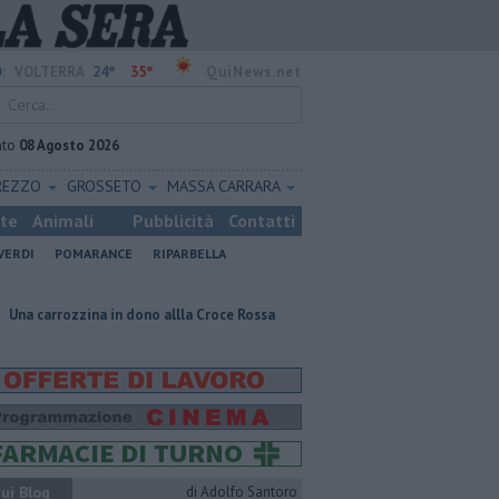
24°
35°
:
VOLTERRA
QuiNews.net
ato
08 Agosto 2026
REZZO
GROSSETO
MASSA CARRARA
ste
Animali
Pubblicità
Contatti
VERDI
POMARANCE
RIPARBELLA
na in dono allla Croce Rossa
Energia rinnovabile nelle case senza impia
ui Blog
di Adolfo Santoro