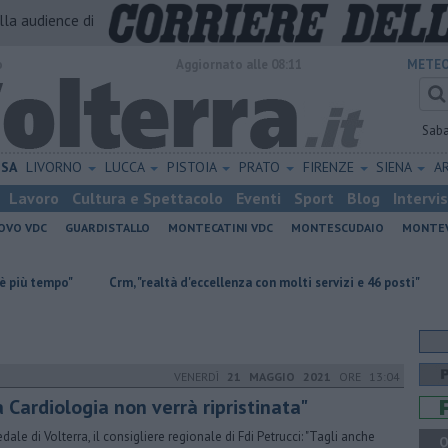
alla audience di
o
Aggiornato alle 08:11
METEO
Sab
ISA
LIVORNO
LUCCA
PISTOIA
PRATO
FIRENZE
SIENA
A
Lavoro
Cultura e Spettacolo
Eventi
Sport
Blog
Intervi
OVO VDC
GUARDISTALLO
MONTECATINI VDC
MONTESCUDAIO
MONTE
Crm, "realtà d'eccellenza con molti servizi e 46 posti"
Una carrozzi
VENERDÌ
21 MAGGIO 2021
ORE 13:04
 Cardiologia non verrà ripristinata"
dale di Volterra, il consigliere regionale di Fdi Petrucci: "Tagli anche
Q