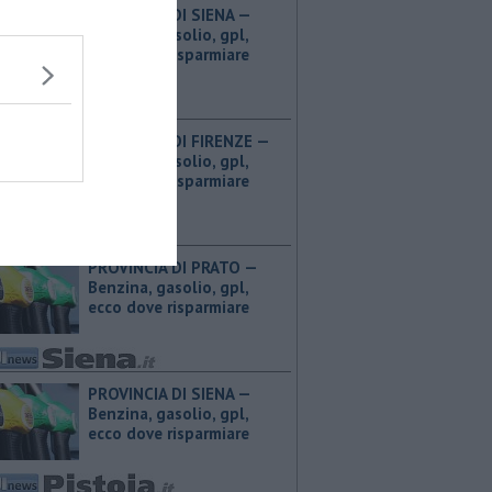
PROVINCIA DI SIENA — ​
Benzina, gasolio, gpl,
ecco dove risparmiare
PROVINCIA DI FIRENZE — ​
Benzina, gasolio, gpl,
ecco dove risparmiare
PROVINCIA DI PRATO — ​
Benzina, gasolio, gpl,
ecco dove risparmiare
PROVINCIA DI SIENA — ​
Benzina, gasolio, gpl,
ecco dove risparmiare