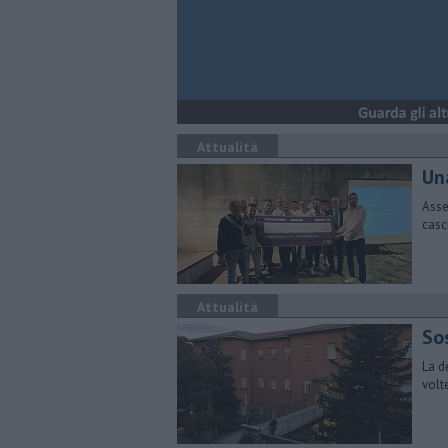
Attualità
Un
Asse
casch
Attualità
So
La d
volt