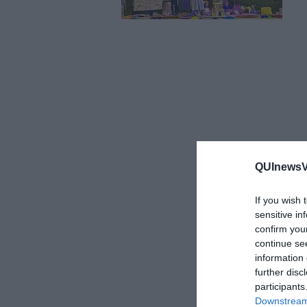
QUInewsVo
If you wish 
sensitive in
confirm you
continue se
information 
further disc
participants
Downstream 