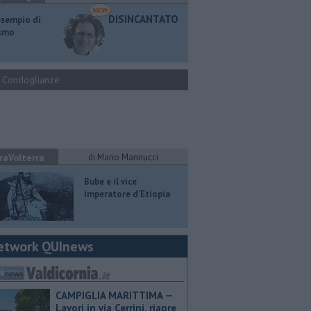
DISINCANTATO
esempio di
ismo
Condoglianze
raVolterra
di Mario Mannucci
​Bube e il vice
imperatore d'Etiopia
etwork QUInews
CAMPIGLIA MARITTIMA —
Lavori in via Cerrini, riapre