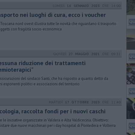
LUNEDÌ
16 GENNAIO 2023
ORE 14:00
sporto nei luoghi di cura, ecco i voucher
l Toscana nord ovest illustra tutte le novità che riguardano il trasporto
oggetti con fragilità socio-economica
GIOVEDÌ
27 MAGGIO 2021
ORE 09:31
essuna riduzione dei trattamenti
emioterapici"
assicurazioni del sindaco Santi, che ha risposto a quanto detto da
ni esponenti politici e associazioni del territorio
MARTEDÌ
17 OTTOBRE 2023
ORE 11:40
ologia, raccolta fondi per i nuovi caschi
e le iniziative organizzate in Valdera e Alta Valdicecina. Obiettivo:
istare due nuovi macchinari per i day hospital di Pontedera e Volterra