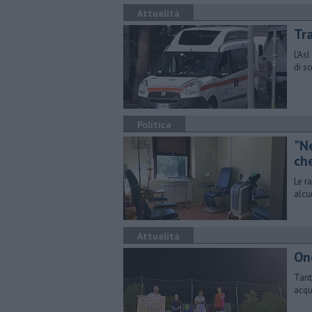
Attualità
Tra
L'As
di s
Politica
"N
ch
Le r
alcu
Attualità
Onc
Tant
acqu