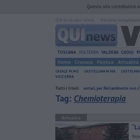
Questo sito contribuisce 
QUI
quotidiano online.
Percorso semplificat
TOSCANA
VOLTERRA
VALDERA
CUOIO
P
Home
Cronaca
Politica
Attualità
CASALE M.MO
CASTELLINA M.MA
CASTELNU
VOLTERRA
i
Pacini, "siamo ai supplementari, per Retiambiente non c'è più tempo"
Tutti i titoli:
Tag:
Chemioterapia
Attualità
“La
Ospe