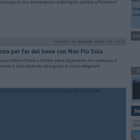
ncologia, in caso di emergenze cardiologiche pazienti a Pontedera"
​Un 
civ
QUI
VENERDÌ
24 MAGGIO 2024
ORE 18:30
nza per far del bene con Non Più Sola
cuola Volterra Danza a Ottobre aveva organizzato uno spettacolo il
ricavato è stato destinato all'acquisto di caschi refrigeranti
E
N