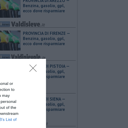
PROVINCIA DI AREZZO — ​
Benzina, gasolio, gpl,
ecco dove risparmiare
PROVINCIA DI FIRENZE — ​
Benzina, gasolio, gpl,
ecco dove risparmiare
PROVINCIA DI PISTOIA — ​
Benzina, gasolio, gpl,
ecco dove risparmiare
sonal or
ection to
ou may
PROVINCIA DI SIENA — ​
 personal
Benzina, gasolio, gpl,
out of the
ecco dove risparmiare
 downstream
B’s List of