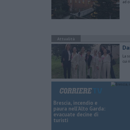
ad o
Attualità
Da
La s
cui 
Brescia, incendio e
paura nell'Alto Garda:
evacuate decine di
turisti