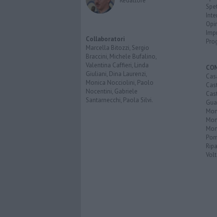
Redattore
Spet
Inte
Opi
Imp
Collaboratori
Pro
Marcella Bitozzi, Sergio
Braccini, Michele Bufalino,
Valentina Caffieri, Linda
CO
Giuliani, Dina Laurenzi,
Cas
Monica Nocciolini, Paolo
Cas
Nocentini, Gabriele
Cas
Santarnecchi, Paola Silvi.
Guar
Mont
Mon
Mon
Pom
Ripa
Volt