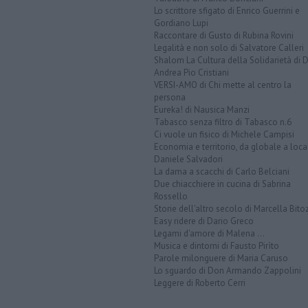
Lo scrittore sfigato di Enrico Guerrini e
Gordiano Lupi
Raccontare di Gusto di Rubina Rovini
Legalità e non solo di Salvatore Calleri
Shalom La Cultura della Solidarietà di 
Andrea Pio Cristiani
VERSI-AMO di Chi mette al centro la
persona
Eureka! di Nausica Manzi
Tabasco senza filtro di Tabasco n.6
Ci vuole un fisico di Michele Campisi
Economia e territorio, da globale a loca
Daniele Salvadori
La dama a scacchi di Carlo Belciani
Due chiacchiere in cucina di Sabrina
Rossello
Storie dell'altro secolo di Marcella Bito
Easy ridere di Dario Greco
Legami d'amore di Malena ...
Musica e dintorni di Fausto Pirìto
Parole milonguere di Maria Caruso
Lo sguardo di Don Armando Zappolini
Leggere di Roberto Cerri