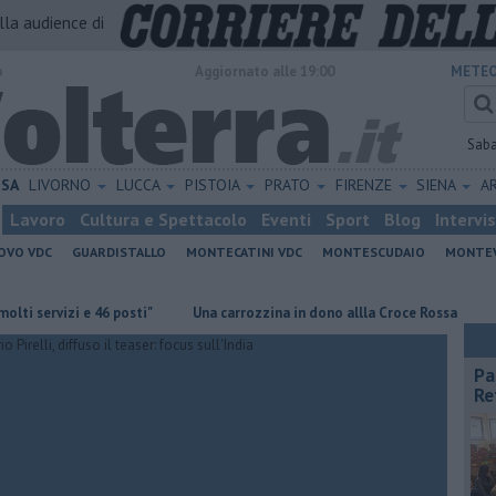
alla audience di
o
Aggiornato alle 19:00
METEO
Sab
ISA
LIVORNO
LUCCA
PISTOIA
PRATO
FIRENZE
SIENA
A
Lavoro
Cultura e Spettacolo
Eventi
Sport
Blog
Intervi
OVO VDC
GUARDISTALLO
MONTECATINI VDC
MONTESCUDAIO
MONTE
vizi e 46 posti"
Una carrozzina in dono allla Croce Rossa
Al Museo
Pa
Re