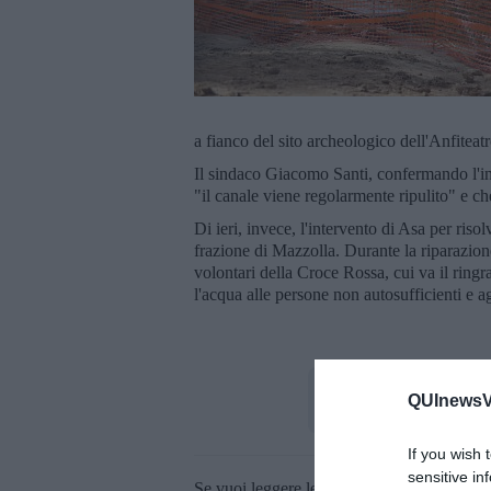
a fianco del sito archeologico dell'Anfitea
Il sindaco Giacomo Santi, confermando l'inte
"il canale viene regolarmente ripulito" e c
Di ieri, invece, l'intervento di Asa per riso
frazione di Mazzolla. Durante la riparazione
volontari della Croce Rossa, cui va il ringr
l'acqua alle persone non autosufficienti e ag
QUInewsVo
If you wish 
sensitive in
Se vuoi leggere le notizie principali della T