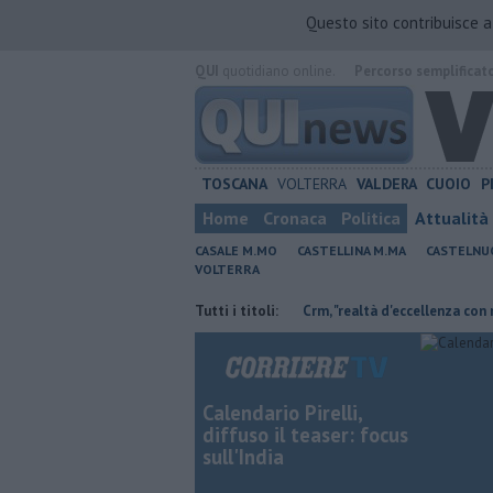
Questo sito contribuisce 
QUI
quotidiano online.
Percorso semplificat
TOSCANA
VOLTERRA
VALDERA
CUOIO
P
Home
Cronaca
Politica
Attualità
CASALE M.MO
CASTELLINA M.MA
CASTELNU
VOLTERRA
r Retiambiente non c'è più tempo"
Tutti i titoli:
Crm, "realtà d'eccellenza con molti ser
Calendario Pirelli,
diffuso il teaser: focus
sull'India