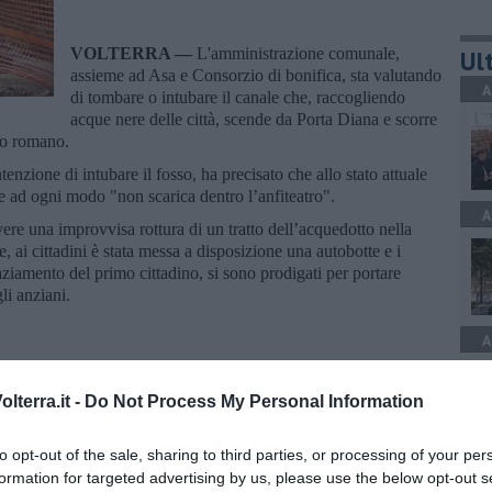
VOLTERRA —
L'amministrazione comunale,
Ult
assieme ad Asa e Consorzio di bonifica, sta valutando
A
di tombare o intubare il canale che, raccogliendo
acque nere delle città, scende da Porta Diana e scorre
tro romano.
nzione di intubare il fosso, ha precisato che allo stato attuale
he ad ogni modo "non scarica dentro l’anfiteatro".
A
lvere una improvvisa rottura di un tratto dell’acquedotto nella
, ai cittadini è stata messa a disposizione una autobotte e i
aziamento del primo cittadino, si sono prodigati per portare
li anziani.
A
lterra.it -
Do Not Process My Personal Information
to opt-out of the sale, sharing to third parties, or processing of your per
A
formation for targeted advertising by us, please use the below opt-out s
oscana iscriviti alla
Newsletter QUInews - ToscanaMedia.