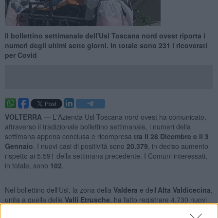
Il bollettino settimanale dell'Usl Toscana nord ovest riporta i
numeri degli ultimi sette giorni. In totale sono 231 i ricoverati
per Covid
VOLTERRA —
L'Azienda Usl Toscana nord ovest ha comunicato,
attraverso il tradizionale bollettino settimanale, i numeri della
settimana appena conclusa e ricompresa
tra il 28 Dicembre e il 3
Gennaio
. I nuovi casi di positività sono
20.379
, in deciso aumento
rispetto ai 5.591 della settimana precedente. I Comuni interessati,
in totale, sono
102
.
Nel bollettino dell'Usl, la zona della
Valdera
e dell'
Alta Valdicecina
,
unita a quella delle
Valli Etrusche
, ha fatto registrare 4.730 nuovi
contagiati negli ultimi sette giorni, di cui
2.003
(pari al
42%
) hanno