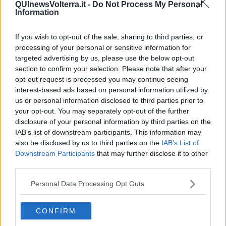
meno di 35 anni.
QUInewsVolterra.it -
Do Not Process My Personal
Information
Tra i Comuni delle due zone, quelli che in assoluto hanno fatto
registrare un maggior numero di contagi sono
Pontedera
(682),
If you wish to opt-out of the sale, sharing to third parties, or
Ponsacco
(455) e
Santa Maria a Monte
(400).
processing of your personal or sensitive information for
targeted advertising by us, please use the below opt-out
section to confirm your selection. Please note that after your
opt-out request is processed you may continue seeing
interest-based ads based on personal information utilized by
Di seguito gli altri Comuni interessati con i relativi casi: per la zona
us or personal information disclosed to third parties prior to
Valdera-Alta Vadicecina
Bientina
251,
Buti
144,
Calcinaia
353,
your opt-out. You may separately opt-out of the further
Capannoli
174,
Casciana Terme Lari
252,
Castelnuovo Val di
disclosure of your personal information by third parties on the
Cecina
13,
Chianni
14,
Lajatico
39,
Montecatini Val di Cecina
IAB’s list of downstream participants. This information may
18,
Palaia
108,
Peccioli
128,
Pomarance
43,
Terricciola
139,
also be disclosed by us to third parties on the
IAB’s List of
Volterra
141.
Downstream Participants
that may further disclose it to other
third parties.
Per la zona Valli Etrusche, invece, Bibbona 17, Campiglia Marittima
97,
Casale Marittimo
8, Castagneto Carducci 87,
Castellina
Personal Data Processing Opt Outs
Marittima
15, Cecina 328,
Guardistallo
17,
Montescudaio
29,
Monteverdi Marittimo
6, Piombino 248,
Riparbella
10, Rosignano
Marittimo 411,
Santa Luce
16, San Vincenzo 49, Sassetta 14 e
CONFIRM
Suvereto 24.