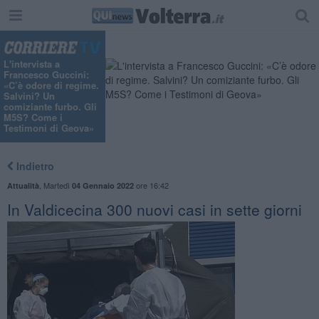
L'intervista a
Francesco Guccini:
«C’è odore di regime.
Salvini? Un
comiziante furbo. Gli
M5S? Come i
Testimoni di Geova»
Indietro
,
Martedì
ore 16:42
Attualità
04 Gennaio 2022
In Valdicecina 300 nuovi casi in sette giorni