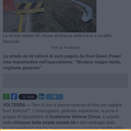
La strada statale 68 chiusa all'altezza della frana in località
Mazzolla
Foto di: Facebook
La strada da 60 milioni di euro pagata da Enel Green Power
crea inquietudine nell'opposizione: "Sindaco troppo molle,
vogliamo garanzie"
VOLTERRA —
"Non è che si stanno facendo di tutto per tagliare
fuori Volterra?". L'interrogativo, piuttosto inquietante, lo pone il
gruppo di opposizione di
Coalizione Volterra Civica
, a seguito
della
chiusura della strada statale 68
e del nubifragio dello
scorso
weekend
, che ha messo ancor più a nudo le fragilità della