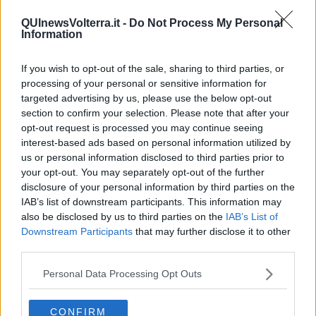
viabilità dell'Alta Valdicecina.
QUInewsVolterra.it -
Do Not Process My Personal
E dall'opposizione non mancano le critiche, anche puntute, contro
Information
Regione e amministrazione comunale. "Il Consiglio regionale ha
approvato una variazione di bilancio, con
appena 2,75 milioni di
If you wish to opt-out of the sale, sharing to third parties, or
euro destinati alla viabilità
- hanno spiegato - nessuna
processing of your personal or sensitive information for
menzione, però, sulla nostra, ormai in condizioni da terzo mondo.
Mentre Enel Green Power investirà circa 60 milioni per una nuova
targeted advertising by us, please use the below opt-out
strada tra Colle Val d'Elsa e Pomarance. Ci domandiamo cosa
section to confirm your selection. Please note that after your
hanno in mente i nostri politici: non vorremmo certo che se ne
opt-out request is processed you may continue seeing
lavassero le mani, accontentandosi di un’opera già finanziata".
interest-based ads based on personal information utilized by
us or personal information disclosed to third parties prior to
your opt-out. You may separately opt-out of the further
disclosure of your personal information by third parties on the
IAB’s list of downstream participants. This information may
"Omessa la
mollezza del sindaco Giacomo Santi
, che non
also be disclosed by us to third parties on the
IAB’s List of
guarda oltre il tavolo del suo ufficio, nessuno dei gregari degli
Downstream Participants
that may further disclose it to other
amministratori attuali del Comune, Provincia e Regione ha mai
promosso un ammodernamento reale della 68 - hanno proseguito
third parties.
da Coalizione Civica - viene da chiedersi: come mai Santi, con tutti i
suoi contatti istituzionali di cui si vanta,
si accontenta di essere
Personal Data Processing Opt Outs
trattato da utile testa di ponte per le direttive del partito senza
mai sedersi ai tavoli decisionali
? Si sente degno della carica che
CONFIRM