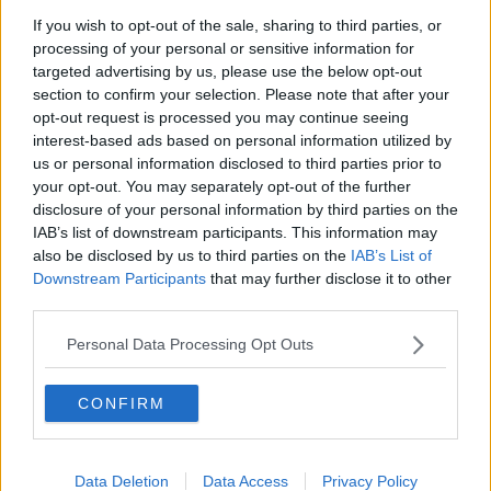
degli artigiani volterrani. Bambini di diverse nazionalità sono così
If you wish to opt-out of the sale, sharing to third parties, or
diventati, per qualche ora, provetti artieri della pietra lunare della
processing of your personal or sensitive information for
città grazie al progetto Artigiani in bianco”.
targeted advertising by us, please use the below opt-out
section to confirm your selection. Please note that after your
opt-out request is processed you may continue seeing
interest-based ads based on personal information utilized by
us or personal information disclosed to third parties prior to
your opt-out. You may separately opt-out of the further
disclosure of your personal information by third parties on the
IAB’s list of downstream participants. This information may
also be disclosed by us to third parties on the
IAB’s List of
Downstream Participants
that may further disclose it to other
third parties.
Personal Data Processing Opt Outs
CONFIRM
Data Deletion
Data Access
Privacy Policy