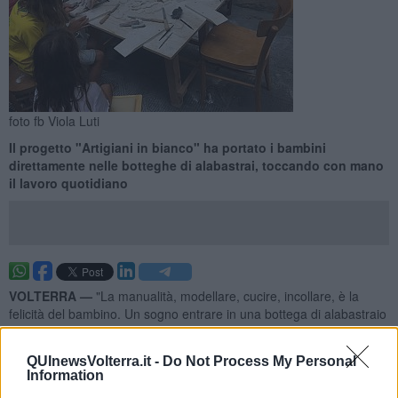
foto fb Viola Luti
Il progetto "Artigiani in bianco" ha portato i bambini
direttamente nelle botteghe di alabastrai, toccando con mano
il lavoro quotidiano
VOLTERRA —
"La manualità, modellare, cucire, incollare, è la
felicità del bambino. Un sogno entrare in una bottega di alabastraio
e mettersi al lavoro per dare forma alla pietra, per piegarla alla
fantasia del gioco", ha spiegato l'assessora a turismo e istruzione
QUInewsVolterra.it -
Do Not Process My Personal
del comune di Volterra
Viola Luti.
Information
"Anche quest’anno è diventato realtà grazie alla lungimirante idea