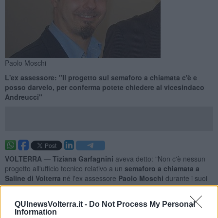
Paolo Moschi
L'ex assessore: "Il progetto sul semaforo a chiamata c'è e
posso darvelo, per conferma potete chiedere al vicesindaco
Andreucci"
VOLTERRA —
Tiziana Garfagnini
aveva detto: "Non c'è nessun
progetto all'ufficio tecnico relativo a un
semaforo a chiamata a
Saline di Volterra
né l'ex assessore
Paolo Moschi
durante i suoi
oltre 8 anni di mandato si era mai mosso concretamente in questo
senso".
QUInewsVolterra.it -
Do Not Process My Personal
Puntuale è arrivata la replica dell'ex assessore che tira in ballo
Information