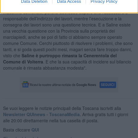
Data Deletion
Data Access
Privacy Policy
gravoso compito. Magari cerchi di imparare come funziona la
macchina comunale, perché dovrebbe sapere che l’assessore è
responsabile dell’indirizzo dei lavori, mentre l’esecuzione e la
consegna dei lavori sono una questione tecnica. E a Saline esiste
una vecchia questione con la Provincia sulla proprietà dei
marciapiedi, anche se poi di fatto ci abbiamo sempre operato
comune Comune. Cerchi piuttosto di risolvere i problemi, che sono
tanti, e si goda questi pochi mesi, magari senza fare troppo danni,
visto che
Saline è purtroppo rimasta la Cenerentola del
Comune di Volterra
. E che la sua capacità di incidere sul bilancio
comunale è rimasta abbastanza modesta".
Se vuoi leggere le notizie principali della Toscana iscriviti alla
Newsletter QUInews - ToscanaMedia.
Arriva gratis tutti i giorni
alle 20:00 direttamente nella tua casella di posta.
Basta cliccare
QUI