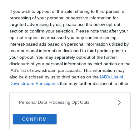
anche il
vicesindaco di un altro Comune:
"Traspare un certo
nervosismo, causato forse dall’insicurezza, da parte della
If you wish to opt-out of the sale, sharing to third parties, or
consigliera Gargagnini sulla
sicurezza stradale di Saline
.
processing of your personal or sensitive information for
Evidentemente l’ufficio tecnico e l’assessorato alla Viabilità sono
targeted advertising by us, please use the below opt-out
ancora un arcano per i nuovi “gestori”, che
non sono in grado
section to confirm your selection. Please note that after your
nemmeno di trovare quanto fatto in precedenza
! Posso
opt-out request is processed you may continue seeing
garantire che
il progetto
, che poi è un preventivo di fornitura e
interest-based ads based on personal information utilized by
posa in opera
c’è
, e lo sanno perché ne parlammo tempo fa,
us or personal information disclosed to third parties prior to
peccato che non si vollero trovare soldi".
your opt-out. You may separately opt-out of the further
disclosure of your personal information by third parties on the
IAB’s list of downstream participants. This information may
also be disclosed by us to third parties on the
IAB’s List of
"
Può chiedere tuttavia al Vice Sindaco di Colle Andreucci
, il
Downstream Participants
that may further disclose it to other
quale mi ha fornito l’originale suo, sul quale abbiamo aggiornato il
third parties.
preventivo. Ma questo ai cittadini non interessa, come non
interessa il livore gratuito, e poco istituzionale, che un membro
Personal Data Processing Opt Outs
della maggioranza dovrebbe tenere.
Posso fornire
personalmente il progetto
se riterrete utile usarlo:
assai più utile
di un autovelox
, pessima scelta, sopra il quale confermo la mia
CONFIRM
più totale contrarietà".
"
Garfagnini stia serena
- chiosa Moschi con un'ironia - è in una
coalizione compatta
, e con amici fidati che la aiutano nel suo