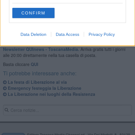
CONFIRM
Data Deletion
Data Access
Privacy Policy
Se vuoi leggere le notizie principali della Toscana iscriviti alla
Newsletter QUInews - ToscanaMedia.
Arriva gratis tutti i giorni
alle 20:00 direttamente nella tua casella di posta.
Basta cliccare
QUI
Ti potrebbe interessare anche:
La festa di Liberazione al via
Emergency festeggia la Liberazione
La Liberazione nei luoghi della Resistenza
Editore Toscana Media Channel srl - Via Dei Martelli, 8 - 50129