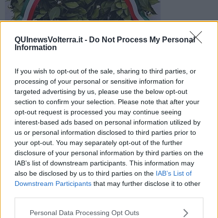
In occasione della festa della Liberazione l’intervento di Valdo
QUInewsVolterra.it -
Do Not Process My Personal
Spin e la deposizione delle corone di alloro ai caduti
Information
If you wish to opt-out of the sale, sharing to third parties, or
processing of your personal or sensitive information for
targeted advertising by us, please use the below opt-out
VOLTERRA —
Un giorno nel ricordo dei tanti giovani che decisero
section to confirm your selection. Please note that after your
di abbandonare le proprie famiglie per abbracciare un ideale di
opt-out request is processed you may continue seeing
pace e di libertà. Giovedì 25 aprile ricorre il 74esimo anniversario
interest-based ads based on personal information utilized by
della
Liberazione d'Italia
.
us or personal information disclosed to third parties prior to
your opt-out. You may separately opt-out of the further
Le celebrazioni a Volterra inizieranno alle 10,30 nella Sala del
disclosure of your personal information by third parties on the
Maggior Consiglio di Palazzo dei Priori. Dopo il saluto delle autorità
IAB’s list of downstream participants. This information may
è in programma l’intervento di
Valdo Spini,
presidente della
also be disclosed by us to third parties on the
IAB’s List of
Fondazione Circolo Fratelli Rosselli. A seguire ci sarà il corteo per
Downstream Participants
that may further disclose it to other
la deposizione delle corone di alloro in Piazza Martiri della Libertà e
third parties.
davanti alle lapidi dei caduti di Porta a Selci.
Personal Data Processing Opt Outs